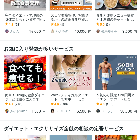
完全ダイエットで理想の
30日間徹底管理。写真送
食事と運動メニュー提案
身体にしちゃいます “管理
るだけの詳細食事指導し
と１週間のチャット応援
栄養士”による1ヶ月食事
ます じっくり体質改善。1
します 10キロ減量の現役
4.8
(98)
5.0
(8)
5.0
(6)
指導で目指せ理想の身
日330円で一生太らない知
社長があなたの食事と運
15,000
10,000
3,000
体！
識！
動の継続を応援します
みかん ✳︎管理栄養士✳︎
ルナ＠ダイエットサポーター
健康寿命を延ばす＠ムラカミ
円
円
円
お気に入り登録が多いサービス
簡単！-15kgの健康ダイエ
2weekメディカルダイエ
本気の方限定！50日間ダ
ットと仕組を教えます 痩
ット！でサポートします
イエットサポートします
せたい人★『食べても痩
はじめてご利用の方限
食べながら健康的に痩せ
4.9
(216)
4.9
(109)
4.8
(136)
せる』体験談■運動なし、
定！気軽に試せるお試し
る方法とメンタルケアは
1,500
6,500
30,000
ストレスなし
ダイエットサポート
お任せください！
カイト2027
BOXER PT
パーソナルトレーナーYOSHIKI
円
円
円
ダイエット・エクササイズ全般の相談の定番サービス