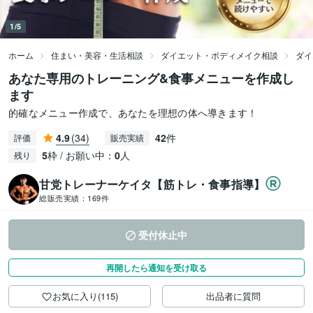
1/5
ホーム
住まい・美容・生活相談
ダイエット・ボディメイク相談
ダイ
あなた専用のトレーニング&食事メニューを作成し
ます
的確なメニュー作成で、あなたを理想の体へ導きます！
4.9
(34)
42
件
評価
販売実績
5
枠 / お願い中：
0
人
残り
甘党トレーナーケイタ【筋トレ・食事指導】
総販売実績：
169件
受付休止中
再開したら通知を受け取る
お気に入り(115)
出品者に質問