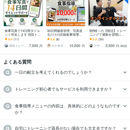
食事写真で14日間ダイエ
30日間徹底管理。写真送
朝5時～の【朝活】トレー
ット伴走します 現役トレ
るだけの詳細食事指導し
ニングで運動を習慣にし
ーナーが毎日個別助言＆
ます じっくり体質改善。1
ます 30～50代の経営者/個
5.0
(11)
5.0
(8)
5.0
(39)
途中で軌道修正で安心！
日330円で一生太らない知
人事業主のダイエット・
7,000
10,000
5,500
識！
健康サポート！
現役トレーナーY
ルナ＠ダイエットサポーター
マサト 生活習慣改善パーソナルトレーナー
円
円
円
/30分
よくある質問
一日の献立を考えてくれるのでしょうか？
トレーニング初心者でもサービスを利用できますか？
食事指導メニューの内容は、具体的にどのようなものです
か？
自宅にトレーニング器具がない場合でも大丈夫ですか？