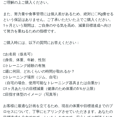
ご理解の上ご購入ください。

また、努力量や食事管理には個人差があるため、絶対に〇Kg痩せる
という保証はありません。ご了承いただいた上でご購入ください。
1ヶ月という期間は、ご自身のやる気を高め、減量目標達成へ向け
て努力を重ねるための指標です。

ご購入時には、以下の質問にお答えください：

□お名前（仮名可）

□身長、体重、年齢、性別

□トレーニング経験の有無

□週に何回、どれくらいの時間が取れるか？

□トレーニング場所（ジム、自宅）

（自宅の場合、使用可能なトレーニング器具または自重か）

□1ヶ月あたりの目標減量（健康のため体重の5％が上限）

□目指す体型のイメージ（写真等）

お客様に最適な計画を立てるため、現在の体重や目標達成までのプ
ロセスについて、丁寧にヒアリングさせていただきます。あなたの