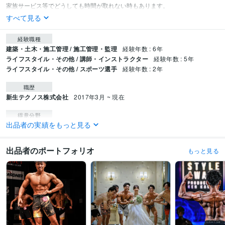
すべて見る
経験職種
建築・土木・施工管理 / 施工管理・監理
経験年数 : 6年
ライフスタイル・その他 / 講師・インストラクター
経験年数 : 5年
ライフスタイル・その他 / スポーツ選手
経験年数 : 2年
職歴
新生テクノス株式会社
2017年3月 ~ 現在
得意分野
出品者の実績をもっと見る
住まい・美容・生活相談
トレーニング
筋トレ 代行 お洒落
出品者のポートフォリオ
もっと見る