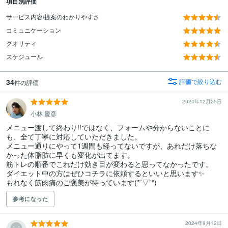
項目別評価
サービス内容/提案のわかりやすさ
コミュニケーション
クオリティ
スケジュール
34
評価で絞り込む
件の評価
2024年12月25日
小林 慶彦
メニュー渡して終わり!!ではなく、フォームや分からないことに
も、全て丁寧に対応していただきました。

メニュー通りにやって1週間も経ってないですが、あれだけ落ちな
かった体脂肪に早くも変化が出てます。

筋トレの順番でこれだけ効き目が変わると思ってなかったです。

ダイエット中の方はぜひコチラに依頼するといいと思います✨

もれなく筋肉痛のご褒美が待っています(*´▽`*)
参考になった
2024年9月12日