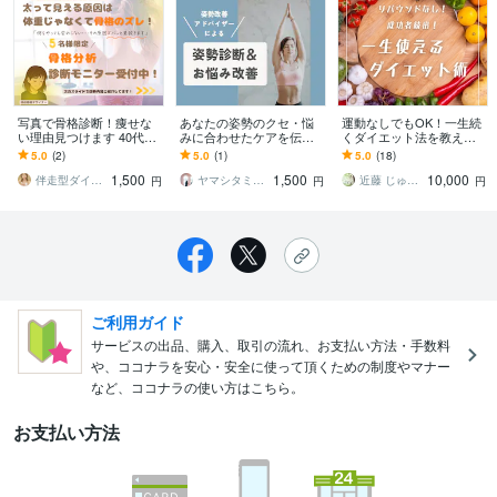
写真で骨格診断！痩せな
あなたの姿勢のクセ・悩
運動なしでもOK！一生続
い理由見つけます 40代女
みに合わせたケアを伝授
くダイエット法を教えま
性向け｜骨格から見た目
します 姿勢チェックとお
す 【最長120日間サポー
5.0
(2)
5.0
(1)
5.0
(18)
が変わります
悩みから、あなた専用の
ト！】オーダーメイドの
1,500
1,500
10,000
セルフケアをご提案
プログラムを提案
伴走型ダイエットトレーナー⭐︎かおり⭐︎
ヤマシタミサコ｜姿勢改善アドバイザー
近藤 じゅんこ
円
円
円
ご利用ガイド
サービスの出品、購入、取引の流れ、お支払い方法・手数料
や、ココナラを安心・安全に使って頂くための制度やマナー
など、ココナラの使い方はこちら。
お支払い方法