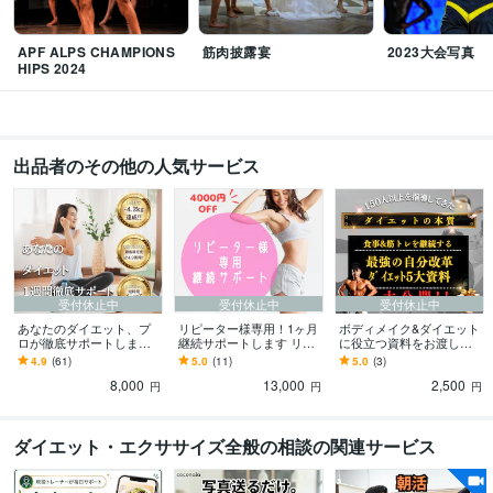
APF ALPS CHAMPIONS
筋肉披露宴
2023大会写真
HIPS 2024
出品者のその他の人気サービス
受付休止中
受付休止中
受付休止中
あなたのダイエット、プ
リピーター様専用！1ヶ月
ボディメイク&ダイエット
ロが徹底サポートします
継続サポートします リピ
に役立つ資料をお渡しし
【初心者向けプログラ
ーター様￥4000割引！理
ます ★4.9獲得のトレーナ
4.9
(61)
5.0
(11)
5.0
(3)
ム】プロが破格の1週間徹
想の体まであと一歩で
ーが経験と知識で作成し
8,000
13,000
2,500
底サポート！
す！
た資料をお渡し！
円
円
円
ダイエット・エクササイズ全般の相談の関連サービス