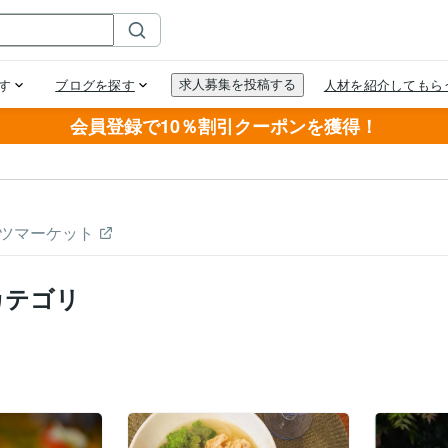
会員登録で10％割引クーポンを獲得！
ツマーケット
カテゴリ