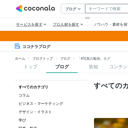
ココナラブログ
ホーム
ブログトップ
ブログ
「#写真の勉強」タグ
トップ
ブログ
告知
コンテン
すべての
すべてのカテゴリ
コラム
ビジネス・マーケティング
デザイン・イラスト
学び