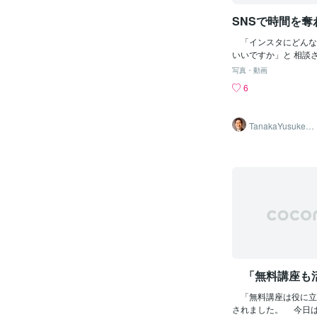
ろそろ新しいカメラが
ではまた！めったん
SNSで時間を奪
「インスタにどんな
いいですか」と 相談
はインスタコンテン
写真・動画
スタにあげる写真は、
6
ない写真を上げます
は、「時間だけ 使っ
とです。 損をさせ
TanakaYusuke5
た」と 思えると、尚
5
タの写真を見るには、
す。 時間はお金よ
らお金を払っても、 
せん。 インスタを
の アカウント情報が
ンスタ、Facebook,Yo
も、情報は チェック
り合い、習い事の先生
プなど、多すぎます。 僕
tterはあまり使って
って、使っているツー
「無料講座も
ょう。 ツールを絞
す。 自分の成長や目
「無料講座は役に立
ない、どうでもいい情
されました。 今日