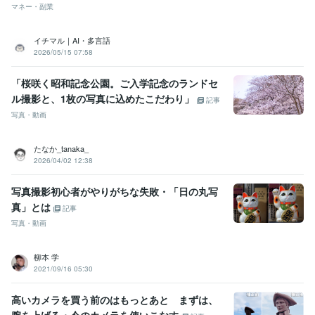
マネー・副業
イチマル｜AI・多言語
2026/05/15 07:58
「桜咲く昭和記念公園。ご入学記念のランドセ
ル撮影と、1枚の写真に込めたこだわり」
記事
写真・動画
たなか_tanaka_
2026/04/02 12:38
写真撮影初心者がやりがちな失敗・「日の丸写
真」とは
記事
写真・動画
柳本 学
2021/09/16 05:30
高いカメラを買う前のはもっとあと まずは、