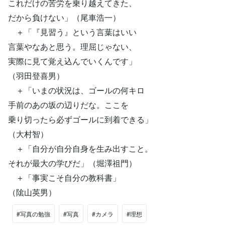
これだけの苦労を乗り越えてきた、
だから負けない」（尾車浩一）
＋「『見習う』という言葉はいい
言葉やなあと思う。理屈じゃない、
実際に見て覚え込んでいくんです」
（羽田登喜男）
＋「いまの状況は、ゴールの何キロ
手前のあの坂の辺りだな。ここを
乗り切ったら必ずゴールに到着できる」
（大村智）
＋「自分が自分自身を生み出すこと。
それが最大の学びだ」（堀澤祖門）
＋「事実こそ自分の教科書」
（隂山英男）
#写真の勉強
#写真
#カメラ
#理想