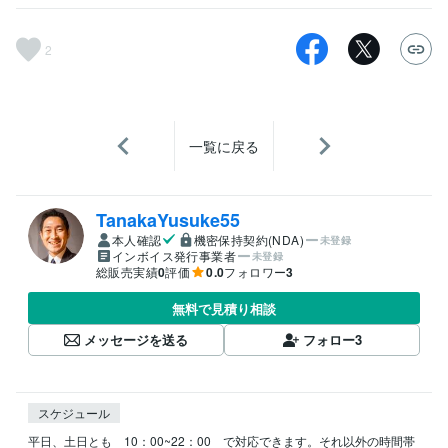
2
一覧に戻る
TanakaYusuke55
本人確認
機密保持契約(NDA)
未登録
インボイス発行事業者
未登録
総販売実績
0
評価
0.0
フォロワー
3
無料で見積り相談
メッセージを送る
フォロー
3
スケジュール
平日、土日とも　10：00~22：00　で対応できます。それ以外の時間帯