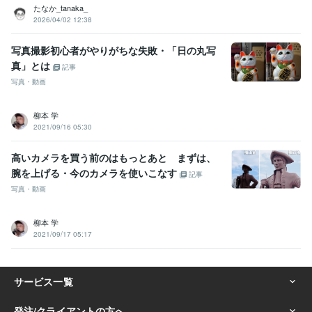
たなか_tanaka_
2026/04/02 12:38
写真撮影初心者がやりがちな失敗・「日の丸写
真」とは
記事
写真・動画
柳本 学
2021/09/16 05:30
高いカメラを買う前のはもっとあと まずは、
腕を上げる・今のカメラを使いこなす
記事
写真・動画
柳本 学
2021/09/17 05:17