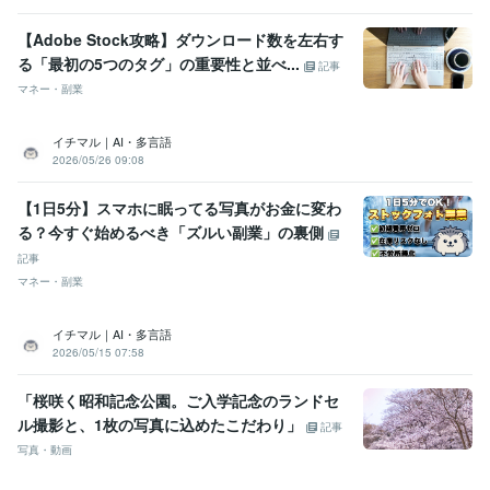
【Adobe Stock攻略】ダウンロード数を左右す
る「最初の5つのタグ」の重要性と並べ...
記事
マネー・副業
イチマル｜AI・多言語
2026/05/26 09:08
【1日5分】スマホに眠ってる写真がお金に変わ
る？今すぐ始めるべき「ズルい副業」の裏側
記事
マネー・副業
イチマル｜AI・多言語
2026/05/15 07:58
「桜咲く昭和記念公園。ご入学記念のランドセ
ル撮影と、1枚の写真に込めたこだわり」
記事
写真・動画