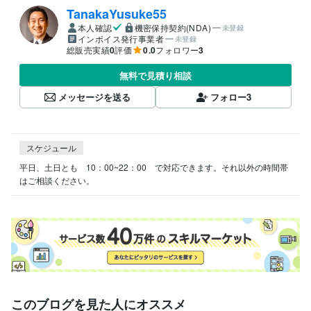
TanakaYusuke55
本人確認
機密保持契約(NDA)
未登録
インボイス発行事業者
未登録
総販売実績
0
評価
0.0
フォロワー
3
無料で見積り相談
メッセージを送る
フォロー
3
スケジュール
平日、土日とも　10：00~22：00　で対応できます。それ以外の時間帯
はご相談ください。
このブログを見た人にオススメ