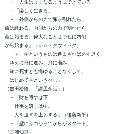
＋「人生はよくなるようにできている」
＋「楽しく生きる」
＋「外側からの力で卵が割れたら、
命は終わる。内側からの力で割れたら、
命は始まる。偉大なことはつねに内側
から始まる」（ジム・クウィック）
＋「学というものは進まざれば必ず退く。
ゆえに日に進み、月に漸み、
遂に死すとも悔ゆることなくして、
はじめて学というべし」
（吉田松陰、「講孟余話」）
＋「財を遺すは下、
仕事を遺すは中、
人を遺すを上とする」（後藤新平）
＋「壁にぶつかってからがスタート」
（三浦知良）