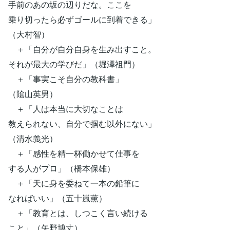
手前のあの坂の辺りだな。ここを
乗り切ったら必ずゴールに到着できる」
（大村智）
＋「自分が自分自身を生み出すこと。
それが最大の学びだ」（堀澤祖門）
＋「事実こそ自分の教科書」
（隂山英男）
＋「人は本当に大切なことは
教えられない、自分で掴む以外にない」
（清水義光）
＋「感性を精一杯働かせて仕事を
する人がプロ」（橋本保雄）
＋「天に身を委ねて一本の鉛筆に
なればいい」（五十嵐薫）
＋「教育とは、しつこく言い続ける
こと」（矢野博丈）