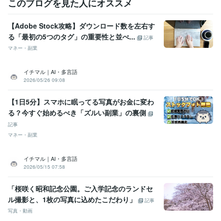
このブログを見た人にオススメ
【Adobe Stock攻略】ダウンロード数を左右す
る「最初の5つのタグ」の重要性と並べ...
記事
マネー・副業
イチマル｜AI・多言語
2026/05/26 09:08
【1日5分】スマホに眠ってる写真がお金に変わ
る？今すぐ始めるべき「ズルい副業」の裏側
記事
マネー・副業
イチマル｜AI・多言語
2026/05/15 07:58
「桜咲く昭和記念公園。ご入学記念のランドセ
ル撮影と、1枚の写真に込めたこだわり」
記事
写真・動画