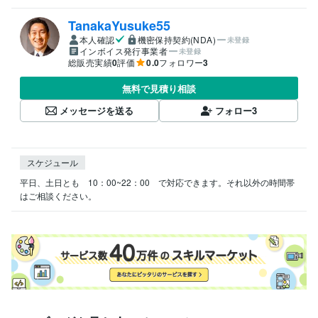
TanakaYusuke55
本人確認
機密保持契約(NDA)
未登録
インボイス発行事業者
未登録
総販売実績
0
評価
0.0
フォロワー
3
無料で見積り相談
メッセージを送る
フォロー
3
スケジュール
平日、土日とも　10：00~22：00　で対応できます。それ以外の時間帯
はご相談ください。