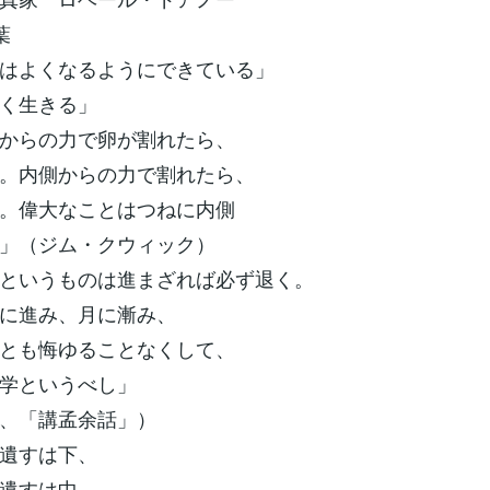
葉
はよくなるようにできている」
く生きる」
からの力で卵が割れたら、
。内側からの力で割れたら、
。偉大なことはつねに内側
」（ジム・クウィック）
いうものは進まざれば必ず退く。
に進み、月に漸み、
とも悔ゆることなくして、
学というべし」
、「講孟余話」）
遺すは下、
すは中、