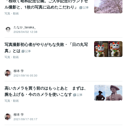
「桜咲く昭和記念公園。ご入学記念のランドセ
ル撮影と、1枚の写真に込めたこだわり」
記事
写真・動画
たなか_tanaka_
2026/04/02 12:38
写真撮影初心者がやりがちな失敗・「日の丸写
真」とは
記事
写真・動画
柳本 学
2021/09/16 05:30
高いカメラを買う前のはもっとあと まずは、
腕を上げる・今のカメラを使いこなす
記事
写真・動画
柳本 学
2021/09/17 05:17