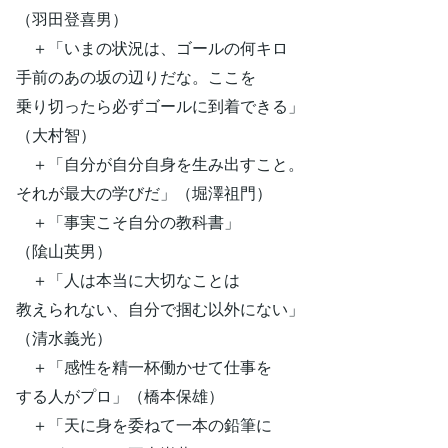
（羽田登喜男）
＋「いまの状況は、ゴールの何キロ
手前のあの坂の辺りだな。ここを
乗り切ったら必ずゴールに到着できる」
（大村智）
＋「自分が自分自身を生み出すこと。
それが最大の学びだ」（堀澤祖門）
＋「事実こそ自分の教科書」
（隂山英男）
＋「人は本当に大切なことは
教えられない、自分で掴む以外にない」
（清水義光）
＋「感性を精一杯働かせて仕事を
する人がプロ」（橋本保雄）
＋「天に身を委ねて一本の鉛筆に