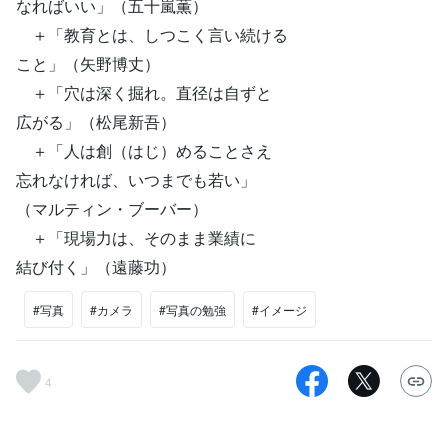
なればいい」（五十嵐薫）
＋「教育とは、しつこく言い続ける
こと」（矢野博丈）
＋「穴は深く掘れ。直径は自ずと
広がる」（松尾新吾）
＋「人は創（はじ）めることさえ
忘れなければ、いつまでも若い」
（マルティン・ブーバー）
＋「現場力は、そのまま業績に
結び付く」（遠藤功）
#写真
#カメラ
#写真の勉強
#イメージ
4