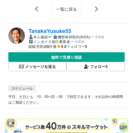
一覧に戻る
TanakaYusuke55
本人確認
機密保持契約(NDA)
未登録
インボイス発行事業者
未登録
総販売実績
0
評価
0.0
フォロワー
3
無料で見積り相談
メッセージを送る
フォロー
3
スケジュール
平日、土日とも　10：00~22：00　で対応できます。それ以外の時間帯
はご相談ください。