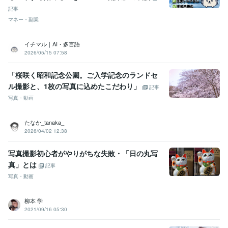
記事
マネー・副業
イチマル｜AI・多言語
2026/05/15 07:58
「桜咲く昭和記念公園。ご入学記念のランドセ
ル撮影と、1枚の写真に込めたこだわり」
記事
写真・動画
たなか_tanaka_
2026/04/02 12:38
写真撮影初心者がやりがちな失敗・「日の丸写
真」とは
記事
写真・動画
柳本 学
2021/09/16 05:30