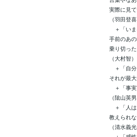
実際に見て
（羽田登喜
＋「いま
手前のあの
乗り切った
（大村智）
＋「自分
それが最大
＋「事実
（隂山英男
＋「人は
教えられな
（清水義光
＋「感性