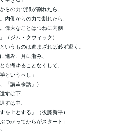
からの力で卵が割れたら、
。内側からの力で割れたら、
。偉大なことはつねに内側
」（ジム・クウィック）
いうものは進まざれば必ず退く。
に進み、月に漸み、
とも悔ゆることなくして、
学というべし」
、「講孟余話」）
遺すは下、
すは中、
を上とする」（後藤新平）
ぶつかってからがスタート」
）