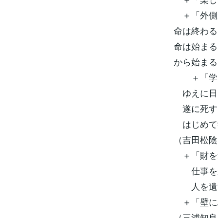
＋「外側
命は終わる
命は始まる
から始まる
＋「学と
ゆえに日
遂に死す
はじめて
（吉田松陰
＋「財を
仕事を遺
人を遺す
＋「壁に
（三浦知良