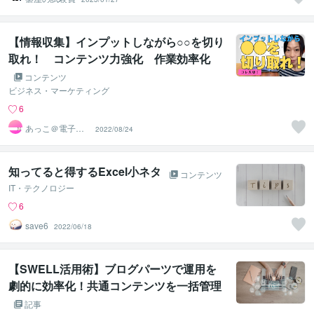
【情報収集】インプットしながら○○を切り
取れ！ コンテンツ力強化 作業効率化
コンテンツ
ビジネス・マーケティング
6
あっこ＠電子書
2022/08/24
籍
知ってると得するExcel小ネタ
コンテンツ
IT・テクノロジー
6
save6
2022/06/18
【SWELL活用術】ブログパーツで運用を
劇的に効率化！共通コンテンツを一括管理
して「売れるサイト」を作る方法
記事