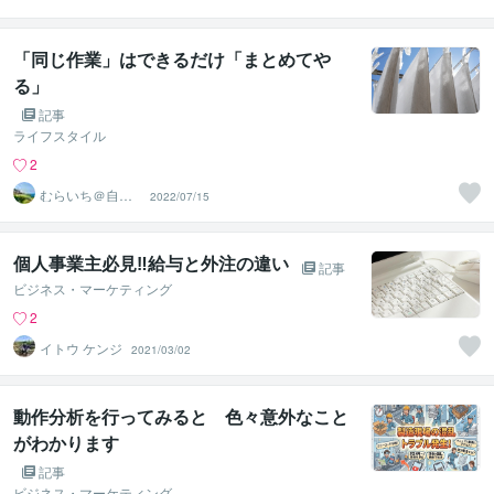
「同じ作業」はできるだけ「まとめてや
る」
記事
ライフスタイル
2
むらいち＠自己
2022/07/15
啓発ライター
個人事業主必見‼給与と外注の違い
記事
ビジネス・マーケティング
2
イトウ ケンジ
2021/03/02
動作分析を行ってみると 色々意外なこと
がわかります
記事
ビジネス・マーケティング