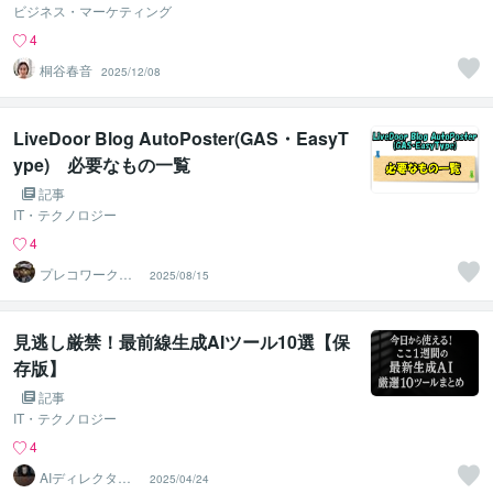
ビジネス・マーケティング
4
桐谷春音
2025/12/08
LiveDoor Blog AutoPoster(GAS・EasyT
ype) 必要なもの一覧
記事
IT・テクノロジー
4
プレコワークス
2025/08/15
★pleco works
見逃し厳禁！最前線生成AIツール10選【保
存版】
記事
IT・テクノロジー
4
AIディレクターZ
2025/04/24
EN「生成AI」特