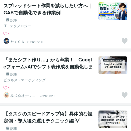
スプレッドシート作業を減らしたい方へ｜
GASで自動化できる作業例
記事
IT・テクノロジー
4
たく０６
2026/06/10
「またシフト作り…」から卒業！ Googl
eフォーム×AIでシフト表作成を自動化しま
せんか？
記事
ビジネス・マーケティング
4
株式会社デジタ
2026/03/13
ルレシピ
【タスクのスピードアップ術】具体的な設
定例・導入後の運用テクニック編 💡
記事