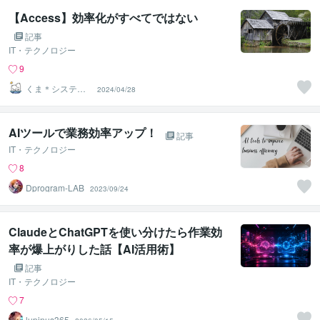
【Access】効率化がすべてではない
記事
IT・テクノロジー
9
くま＊システム
2024/04/28
屋兼小説書き
AIツールで業務効率アップ！
記事
IT・テクノロジー
8
Dprogram‐LAB
2023/09/24
ClaudeとChatGPTを使い分けたら作業効
率が爆上がりした話【AI活用術】
記事
IT・テクノロジー
7
lupinus365