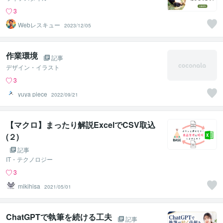
3
Webレスキュー
2023/12/05
作業環境
記事
デザイン・イラスト
3
yuya piece
2022/09/21
【マクロ】まったり解説ExcelでCSV取込
(２)
記事
IT・テクノロジー
3
mikihisa
2021/05/01
ChatGPTで執筆を続ける工夫
記事