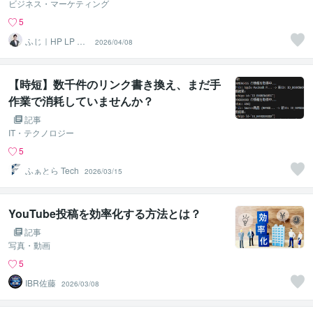
ビジネス・マーケティング
5
ふじ｜HP LP We
2026/04/08
bデザイナー
【時短】数千件のリンク書き換え、まだ手
作業で消耗していませんか？
記事
IT・テクノロジー
5
ふぁとら Tech
2026/03/15
YouTube投稿を効率化する方法とは？
記事
写真・動画
5
IBR佐藤
2026/03/08