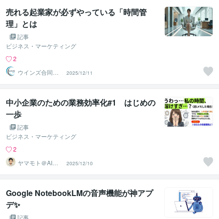
売れる起業家が必ずやっている「時間管
理」とは
記事
ビジネス・マーケティング
2
ウインズ合同会
2025/12/11
社
中小企業のための業務効率化#1 はじめの
一歩
記事
ビジネス・マーケティング
2
ヤマモト＠AI開
2025/12/10
発・業務自動化
Google NotebookLMの音声機能が神アプ
デ✨
記事