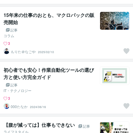
応援サポーター
15年来の仕事のおとも、マクロパックの販
売開始
記事
コラム
3
もりた＠なごや
2025/02/10
初心者でも安心！作業自動化ツールの選び
方と使い方完全ガイド
記事
IT・テクノロジー
3
000たなか
2024/06/16
【腹が減っては】仕事もできない
記事
ライフスタイル