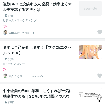
複数SNSに投稿する人 必見！効率よくマ
ルチ投稿する方法とは
記事
ビジネス・マーケティング
4
吉田喜彦
2021/11/19
まずは自己紹介します！【マクロ/エクセ
ル/ＶＢＡ】
記事
IT・テクノロジー
4
マクロウ＠エク
2021/01/31
セル自動化・外
資系勤務
中小企業のExcel業務、こうすれば一気に
効率化できる｜SCM5年の現場ノウハウ
記事