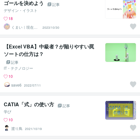
ゴールを決めよう
記事
デザイン・イラスト
18
くまい｜現在お
2023/10/30
休み中
【Excel VBA】中級者？が陥りやすい罠
ソートの仕方は？
記事
IT・テクノロジー
10
save6
2022/07/11
CATIA「式」の使い方
記事
学び
10
渡り鳥
2021/10/19