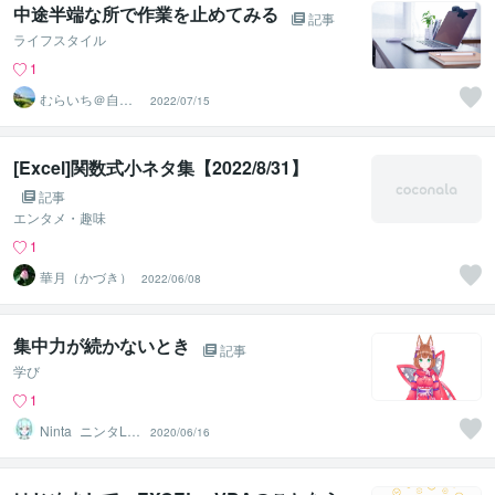
中途半端な所で作業を止めてみる
記事
ライフスタイル
1
むらいち＠自己
2022/07/15
啓発ライター
[Excel]関数式小ネタ集【2022/8/31】
記事
エンタメ・趣味
1
華月（かづき）
2022/06/08
集中力が続かないとき
記事
学び
1
Ninta_ニンタLiv
2020/06/16
e2DArt☘️