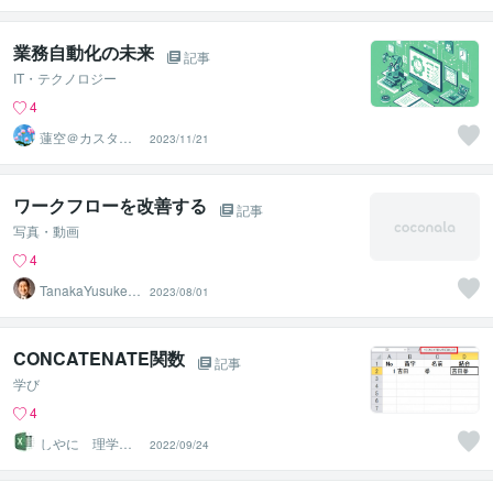
化
業務自動化の未来
記事
IT・テクノロジー
4
蓮空＠カスタム
2023/11/21
マクロ高速納品
ワークフローを改善する
記事
写真・動画
4
TanakaYusuke5
2023/08/01
5
CONCATENATE関数
記事
学び
4
しやに 理学療
2022/09/24
法士