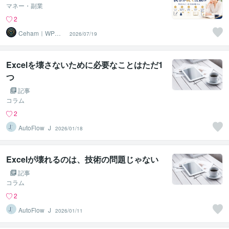
マネー・副業
2
Ceham｜WP運
2026/07/19
用×AI活用
Excelを壊さないために必要なことはただ1
つ
記事
コラム
2
AutoFlow_J
2026/01/18
Excelが壊れるのは、技術の問題じゃない
記事
コラム
2
AutoFlow_J
2026/01/11