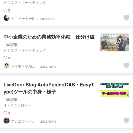
ビジネス・マーケティング
3
大手メーカーSC
2026/04/02
M H
中小企業のための業務効率化#2 仕分け編
記事
ビジネス・マーケティング
3
ヤマモト＠AI開
2025/12/12
発・業務自動化
LiveDoor Blog AutoPoster(GAS・EasyT
ype)ツールの中身・様子
記事
IT・テクノロジー
3
プレコワークス
2025/08/15
★pleco works