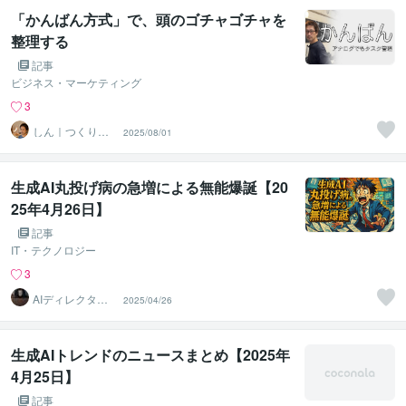
「かんばん方式」で、頭のゴチャゴチャを
整理する
記事
ビジネス・マーケティング
3
しん｜つくり手
2025/08/01
応援サポーター
生成AI丸投げ病の急増による無能爆誕【20
25年4月26日】
記事
IT・テクノロジー
3
AIディレクターZ
2025/04/26
EN「生成AI」特
化
生成AIトレンドのニュースまとめ【2025年
4月25日】
記事