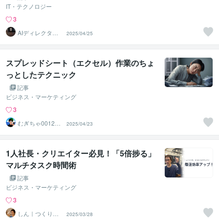
IT・テクノロジー
3
AIディレクターZ
2025/04/25
EN「生成AI」特
化
スプレッドシート（エクセル）作業のちょ
っとしたテクニック
記事
ビジネス・マーケティング
3
むぎちゃ0012
2025/04/23
作業代行・総合
サポート
1人社長・クリエイター必見！「5倍捗る」
マルチタスク時間術
記事
ビジネス・マーケティング
3
しん｜つくり手
2025/03/28