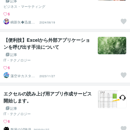
成法
記事
ビジネス・マーケティング
6
嶋新矢◆迅速で
2024/06/19
多彩なビジネス
サポート◆
【便利技】Excelから外部アプリケーショ
ンを呼び出す手法について
記事
IT・テクノロジー
6
蓮空＠カスタム
2023/11/27
マクロ高速納品
エクセルの読み上げ用アプリ作成サービス
開始します。
記事
IT・テクノロジー
6
盤屋の試験員
2023/01/27