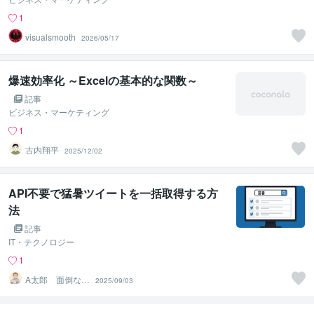
1
visualsmooth
2026/05/17
爆速効率化 ～Excelの基本的な関数～
記事
ビジネス・マーケティング
1
古内翔平
2025/12/02
API不要で猛暑ツイートを一括取得する方
法
記事
IT・テクノロジー
1
A太郎 面倒な作
2025/09/03
業を自動化させ
たいSE