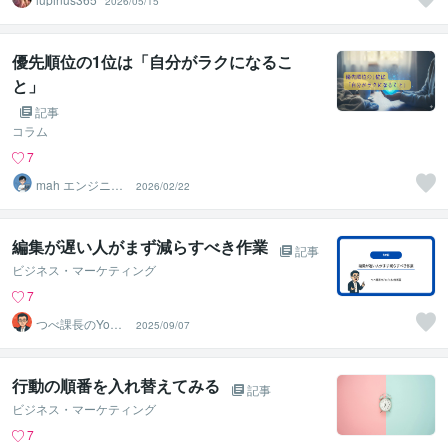
2026/05/15
優先順位の1位は「自分がラクになるこ
と」
記事
コラム
7
mah エンジニ
2026/02/22
ア・メンタルヘ
ルスメンタ
編集が遅い人がまず減らすべき作業
記事
ビジネス・マーケティング
7
つべ課長のYouT
2025/09/07
ube分析室
行動の順番を入れ替えてみる
記事
ビジネス・マーケティング
7