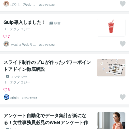
ばやし【Web広
2024/07/30
告運用】
Gulp導入しました！
記事
IT・テクノロジー
7
Iwasita Webサイ
2024/04/02
ト作成
スライド制作のプロが作ったパワーポイン
トアドイン徹底解説
コンテンツ
IT・テクノロジー
6
cristal
2024/12/01
アンケート自動化でデータ集計が楽にな
る！女性事務員必見のWEBアンケート作