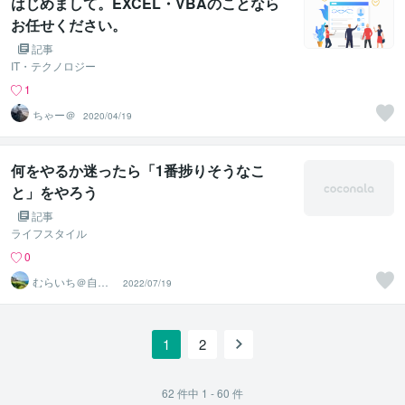
はじめまして。EXCEL・VBAのことなら
お任せください。
記事
IT・テクノロジー
1
ちゃー＠
2020/04/19
何をやるか迷ったら「1番捗りそうなこ
と」をやろう
記事
ライフスタイル
0
むらいち＠自己
2022/07/19
啓発ライター
1
2
62
件中
1 - 60
件