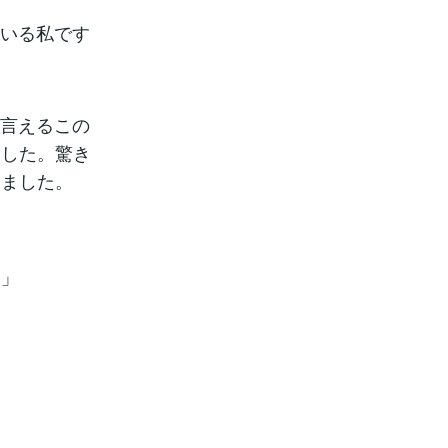
ている私です
と言えるこの
ました。驚き
しました。
…」