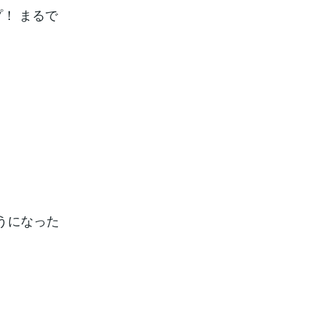
プ！ まるで
うになった