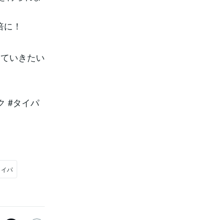
5倍に！
していきたい
ック #タイパ
タイパ