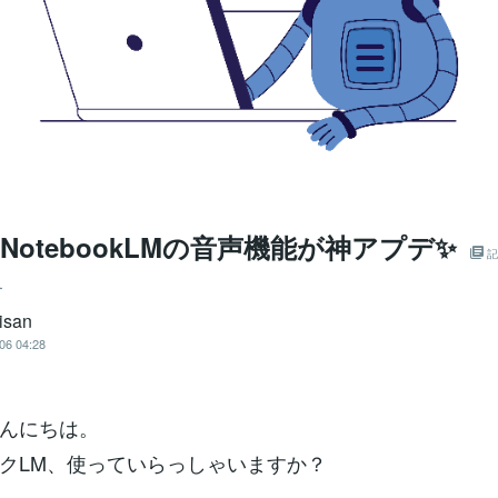
e NotebookLMの音声機能が神アプデ✨
記
ー
isan
06 04:28
んにちは。
クLM、使っていらっしゃいますか？