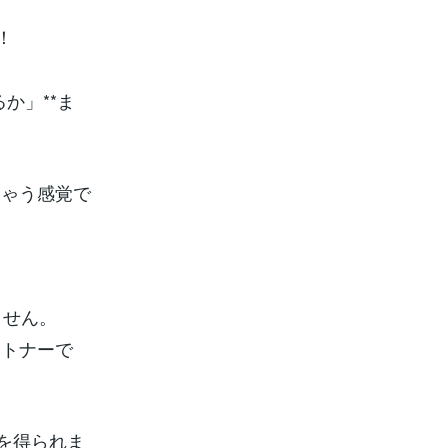
！
か」**ま
ちゃう感覚で
りません。
ートナーで
を得られま