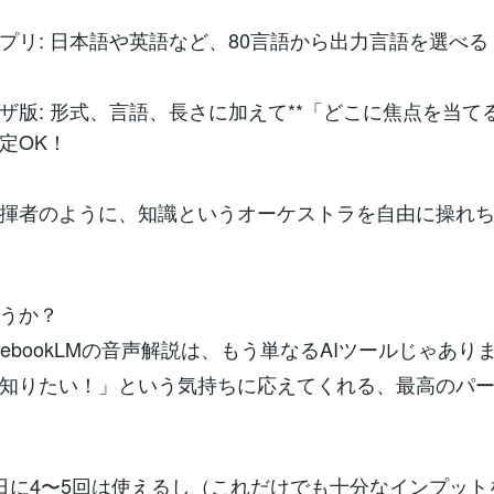
プリ: 日本語や英語など、80言語から出力言語を選べる
ウザ版: 形式、言語、長さに加えて**「どこに焦点を当てる
定OK！
揮者のように、知識というオーケストラを自由に操れ
うか？
 NotebookLMの音声解説は、もう単なるAIツールじゃあ
知りたい！」という気持ちに応えてくれる、最高のパ
日に4〜5回は使えるし（これだけでも十分なインプット