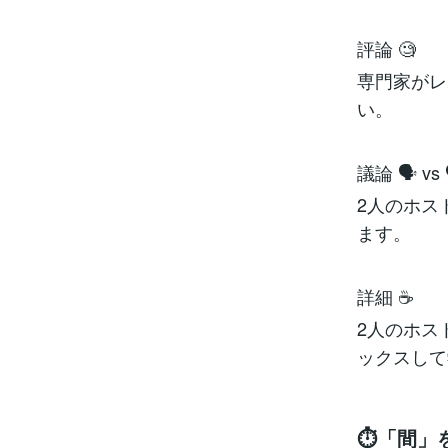
評論 🧐
専門家がレ
い。
議論 🗣️ vs 
2人のホス
ます。
詳細 ☕
2人のホス
ックスして
⏱️「間