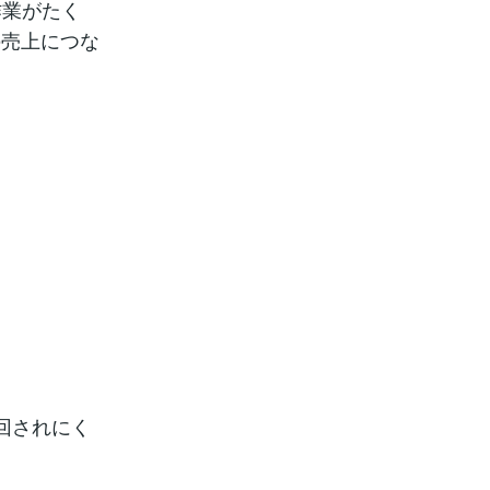
作業がたく
の売上につな
回されにく