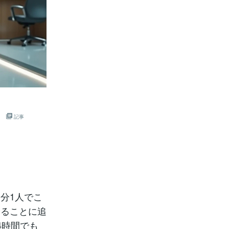
記事
分1人でこ
やることに追
4時間でも