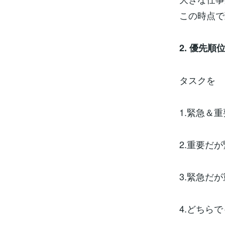
この時点で
2. 優先順
タスクを
1.緊急＆重
2.重要だ
3.緊急だ
4.どちら