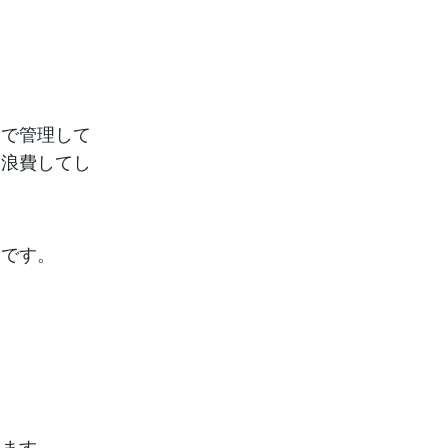
けで管理して
を浪費してし
」です。
します。