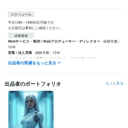
スケジュール
平日10時～19時対応可能です。

土日祝日は事前にご相談ください。
経験職種
Webサービス・制作 / Webプロデューサー・ディレクター
経験年数 :
10年
営業 / 法人営業
経験年数 : 10年
コンサルタント / 経営コンサルタント
経験年数 : 10年
出品者の実績をもっと見る
プログラミング言語・フレームワーク
CSS:10年
HTML:10年
JavaScript:5年
PHP:5年
SQL:5年
MySQL:5年
Git:1年
GitHub:1年
出品者のポートフォリオ
もっと見る
ビジネス・クリエイティブツール
WordPress:10年
Stable Diffusion:2年
ChatGPT:2年
Adobe Firefly:1年
得意分野
Web制作・HP作成・EC構築
AIを活用した顧客対応システムの構築
会員制WEBサイトの構築
顧客管理システムの構築
予約制の店舗など全般
美容業界
エステサロン
パーソナルジム
整体院
マッサージ
風俗店