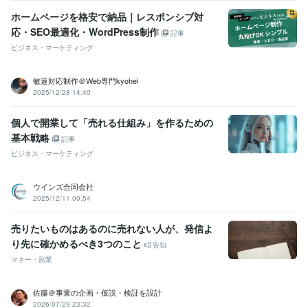
ホームページを格安で納品｜レスポンシブ対
応・SEO最適化・WordPress制作
記事
ビジネス・マーケティング
敏速対応制作＠Web専門kyohei
2025/12/28 14:40
個人で開業して「売れる仕組み」を作るための
基本戦略
記事
ビジネス・マーケティング
ウインズ合同会社
2025/12/11 00:54
売りたいものはあるのに売れない人が、発信よ
り先に確かめるべき3つのこと
告知
マネー・副業
佐藤＠事業の企画・仮説・検証を設計
2026/07/29 23:32