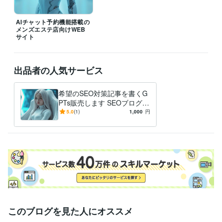
AIチャット予約機能搭載の
メンズエステ店向けWEB
サイト
出品者の人気サービス
希望のSEO対策記事を書くG
PTs販売します SEOブログが
自動で完成するGPTsを販
5.0
(1)
1,000
円
売。即納可
このブログを見た人にオススメ