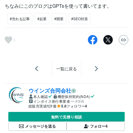
ちなみにこのブログはGPTsを使って書いてます。
#売れる記事
#起業
#開業
#SEO対策
3
一覧に戻る
ウインズ合同会社
本人確認
機密保持契約(NDA)
インボイス発行事業者
未登録
総販売実績
1
評価
5.0
フォロワー
4
無料で見積り相談
メッセージを送る
フォロー
4