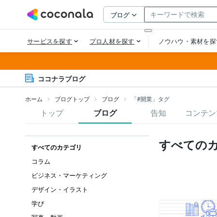
ココナラブログ
ホーム
ブログトップ
ブログ
「#開業」タグ
トップ
ブログ
告知
コンテン
すべての
すべてのカテゴリ
コラム
ビジネス・マーケティング
デザイン・イラスト
学び