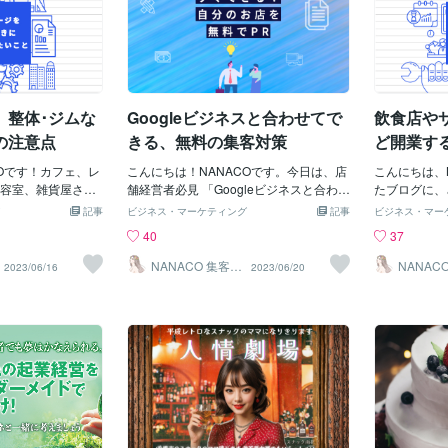
、整体･ジムな
Googleビジネスと合わせてで
飲食店や
の注意点
きる、無料の集客対策
ど開業す
COです！カフェ、レ
こんにちは！NANACOです。今日は、店
こんにちは、
容室、雑貨屋さん
舗経営者必見 「Googleビジネスと合わせ
たブログに、
られる方が多いで
てできる、無料の集客対策」についてお
てくださった
記事
ビジネス・マーケティング
記事
ビジネス・マー
ためにホームペー
届けします。 皆さんは、近くのラーメン
私の書いた記
40
37
方が多い中、私が
屋さんを探すとき、Googleマップ以外だ
ん、ありがと
とを綴ります。ホ
とどんなサイトから情報を集めますか？
皆さんにお役
NANACO 集客特
NANAC
2023/06/16
2023/06/20
化のホームペー
化のホー
ていろいろ調べて
有名なサイトだと「食〇ログ」や「〇ッ
ていきますの
ジ制作
ジ制作
」「おしゃれなサ
トペッパー」かと思います。飲食店を経
いいたします
安でホームページ
営されている方であれば、かなりの方が
ームページと
ードを多く見かけ
これらのサイトに情報を掲載されている
店を探す人の大
らお店を始められ
はずですが、実は無料で登録できるサイ
gleマップ
きるだけ安くホー
トが数多く存在します。これらのサイト
とをお伝えしま
「お客さんの目に
に登録する一番のメリットは「ウェブ上
ホームページ
なサイトが欲し
に自分のお店の情報が増えること」で
どんなお店な
いのではないでし
す。つまり、より多くの見込み顧客にア
もっと知りた
ザインがださいホ
プローチできるということです。今回は
ち、情報を入