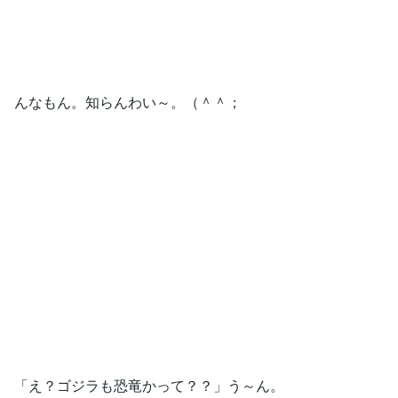
んなもん。知らんわい～。（＾＾；
「え？ゴジラも恐竜かって？？」う～ん。