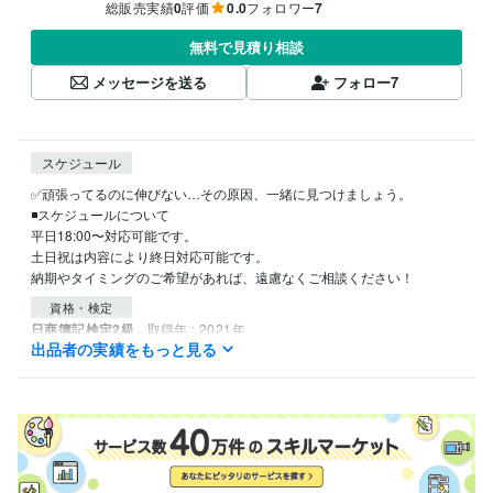
総販売実績
0
評価
0.0
フォロワー
7
無料で見積り相談
メッセージを送る
フォロー
7
スケジュール
✅頑張ってるのに伸びない…その原因、一緒に見つけましょう。

◾️スケジュールについて

平日18:00〜対応可能です。

土日祝は内容により終日対応可能です。

資格・検定
日商簿記検定2級
取得年 : 2021年
出品者の実績をもっと見る
ビジネス・クリエイティブツール
ChatGPT:3年
Perplexity AI:3年
Final Cut Pro:6年
VLLO:3年
Canva:6年