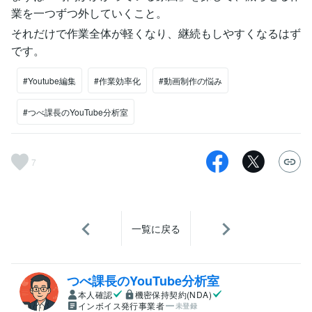
業を一つずつ外していくこと。
それだけで作業全体が軽くなり、継続もしやすくなるはず
です。
#Youtube編集
#作業効率化
#動画制作の悩み
#つべ課長のYouTube分析室
7
一覧に戻る
つべ課長のYouTube分析室
本人確認
機密保持契約(NDA)
インボイス発行事業者
未登録