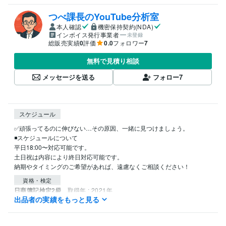
つべ課長のYouTube分析室
本人確認
機密保持契約(NDA)
インボイス発行事業者
未登録
総販売実績
0
評価
0.0
フォロワー
7
無料で見積り相談
メッセージを送る
フォロー
7
スケジュール
✅頑張ってるのに伸びない…その原因、一緒に見つけましょう。

◾️スケジュールについて

平日18:00〜対応可能です。

土日祝は内容により終日対応可能です。

資格・検定
日商簿記検定2級
取得年 : 2021年
出品者の実績をもっと見る
ビジネス・クリエイティブツール
ChatGPT:3年
Perplexity AI:3年
Final Cut Pro:6年
VLLO:3年
Canva:6年