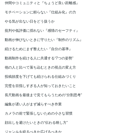
仲間やコミュニティと『ちょうど良い距離感』
モチベーションに頼らない『仕組み化』の力
やる気が出ない日をどう扱うか
批判や低評価に揺れない『感情のセーフティ』
動画が伸びないときに守りたい『制作のリズム』
続けるためにまず整えたい『自分の基準』
動画制作を続ける人に共通する“7つの姿勢”
他の人と比べて落ち込むときの視点の変え方
投稿頻度を下げても続けられる仕組みづくり
完璧を目指しすぎる人が知っておきたいこと
長尺動画を最後まで見てもらうための“分割思考”
編集が遅い人がまず減らすべき作業
カメラの前で緊張しないための小さな習慣
顔出しを避けたいときの“伝わる映し方”
ジャンルを絞るべきか広げるべきか