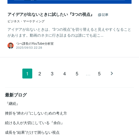
アイデアが出ないときに試したい『3つの視点』
記事
ビジネス・マーケティング
アイデアが出ないときは、“3つの視点”を切り替えると見えやすくなること
があります。動画のネタに行き詰まるのは誰にでも起こ...
つべ課長のYouTube分析室
2025/09/03 22:28
…
1
2
3
4
5
5
最新ブログ
『継続』
挫折を“終わり”にしないための考え方
続ける人が大切にしている『余白』
成長を“結果”だけで測らない視点