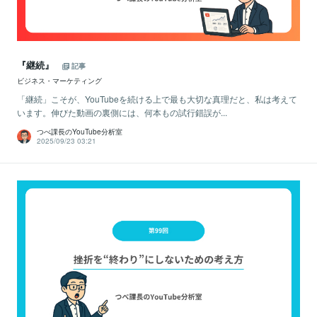
『継続』
記事
ビジネス・マーケティング
「継続」こそが、YouTubeを続ける上で最も大切な真理だと、私は考えて
います。伸びた動画の裏側には、何本もの試行錯誤が...
つべ課長のYouTube分析室
2025/09/23 03:21