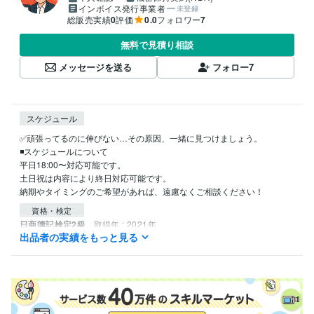
インボイス発行事業者
未登録
総販売実績
0
評価
0.0
フォロワー
7
無料で見積り相談
メッセージを送る
フォロー
7
スケジュール
✅頑張ってるのに伸びない…その原因、一緒に見つけましょう。

◾️スケジュールについて

平日18:00〜対応可能です。

土日祝は内容により終日対応可能です。

資格・検定
日商簿記検定2級
取得年 : 2021年
出品者の実績をもっと見る
ビジネス・クリエイティブツール
ChatGPT:3年
Perplexity AI:3年
Final Cut Pro:6年
VLLO:3年
Canva:6年