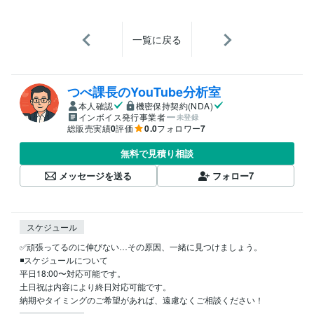
一覧に戻る
つべ課長のYouTube分析室
本人確認
機密保持契約(NDA)
インボイス発行事業者
未登録
総販売実績
0
評価
0.0
フォロワー
7
無料で見積り相談
メッセージを送る
フォロー
7
スケジュール
✅頑張ってるのに伸びない…その原因、一緒に見つけましょう。

◾️スケジュールについて

平日18:00〜対応可能です。

土日祝は内容により終日対応可能です。
