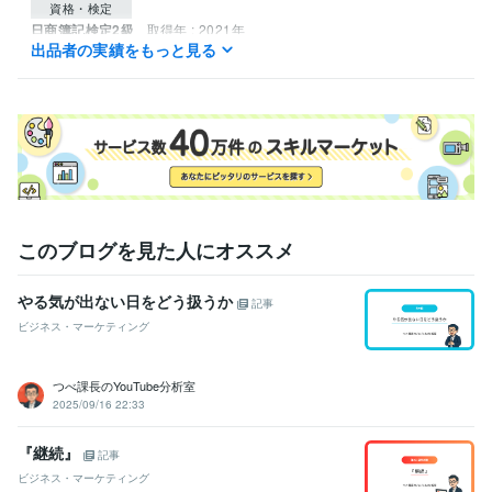
資格・検定
日商簿記検定2級
取得年 : 2021年
出品者の実績をもっと見る
ビジネス・クリエイティブツール
ChatGPT:3年
Perplexity AI:3年
Final Cut Pro:6年
VLLO:3年
Canva:6年
このブログを見た人にオススメ
やる気が出ない日をどう扱うか
記事
ビジネス・マーケティング
つべ課長のYouTube分析室
2025/09/16 22:33
『継続』
記事
ビジネス・マーケティング