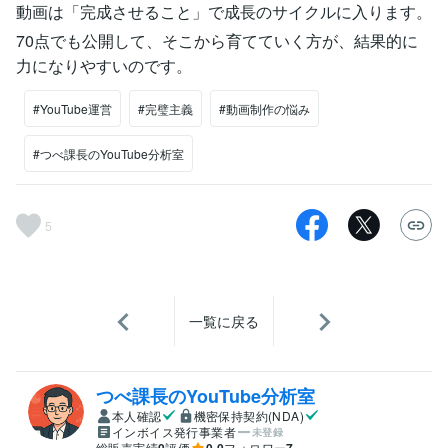
動画は「完成させること」で成長のサイクルに入ります。
70点でも公開して、そこから育てていく方が、結果的に
力になりやすいのです。
#YouTube運営
#完璧主義
#動画制作の悩み
#つべ課長のYouTube分析室
5
一覧に戻る
つべ課長のYouTube分析室
本人確認
機密保持契約(NDA)
インボイス発行事業者
未登録
総販売実績
0
評価
0.0
フォロワー
7