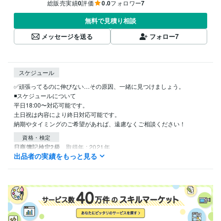
総販売実績
0
評価
0.0
フォロワー
7
無料で見積り相談
メッセージを送る
フォロー
7
スケジュール
✅頑張ってるのに伸びない…その原因、一緒に見つけましょう。

◾️スケジュールについて

平日18:00〜対応可能です。

土日祝は内容により終日対応可能です。

資格・検定
日商簿記検定2級
取得年 : 2021年
出品者の実績をもっと見る
ビジネス・クリエイティブツール
ChatGPT:3年
Perplexity AI:3年
Final Cut Pro:6年
VLLO:3年
Canva:6年