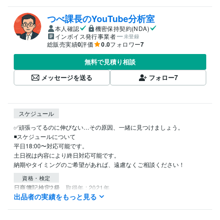
つべ課長のYouTube分析室
本人確認
機密保持契約(NDA)
インボイス発行事業者
未登録
総販売実績
0
評価
0.0
フォロワー
7
無料で見積り相談
メッセージを送る
フォロー
7
スケジュール
✅頑張ってるのに伸びない…その原因、一緒に見つけましょう。

◾️スケジュールについて

平日18:00〜対応可能です。

土日祝は内容により終日対応可能です。

資格・検定
日商簿記検定2級
取得年 : 2021年
出品者の実績をもっと見る
ビジネス・クリエイティブツール
ChatGPT:3年
Perplexity AI:3年
Final Cut Pro:6年
VLLO:3年
Canva:6年