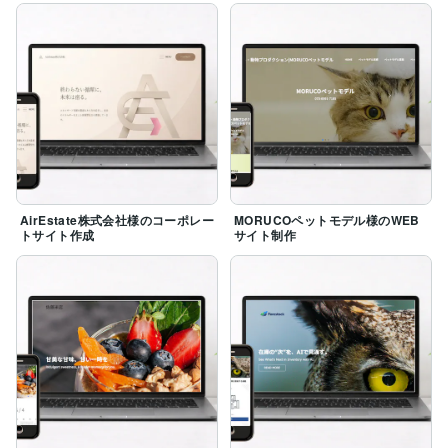
談ください。

ご縁を大切にしたお付き合いを心がけています。

【料金について】

基本はLightningカスタマイズプラン中心ですが、

デザインや構成にこだわる場合は、WordPressオリジナ
ルテーマ制作も可能です。

ご予算や状況に合わせて柔軟にご提案しますので、まず
はお気軽にご相談ください。

※販売実績には過去に行っていたExcel VBA関連の仕事
が含まれています。ホームページ制作は自サイト制作等
AirEstate株式会社様のコーポレー
MORUCOペットモデル様のWEB
の経験を基に、一件一件丁寧に対応していきます。
トサイト作成
サイト制作