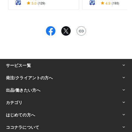
5.0
(129)
4.9
(193)