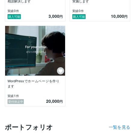
相談解決します
実施します
検索されたときに

確実にトップページに表示されることを重視していま
0
0
実績
件
実績
件
3,000
10,000
す。

円
円
購入可能
購入可能
上位表示も目指しますが、主に安心して名刺代わりとし
て案内できるサイト作りを目指しています。

③ セキュリティ

以前、Webサイトのセキュリティ診断を担当していた
経験があります。

専門的な部分はすべてこちらで対応し、普段は意識せず
とも安心して使える状態を整えます。

④ 文章作成

ご希望があれば、サイトに掲載する文章作成も対応可能
WordPressでホームページを作り
です。

ます
趣味でKindle出版もしており、言葉の選び方や心理的な
1
実績
件
伝わり方を日頃から考えています。

20,000
円
受付休止中
よろしければ一緒に想いが伝わる言葉を形にしていきま
しょう。

⑤ アフターフォロー

ポートフォリオ
ホームページは「作って終わり」ではありません。

一覧を見る
不明点やトラブルがあれば、お取引後でもお気軽にご相