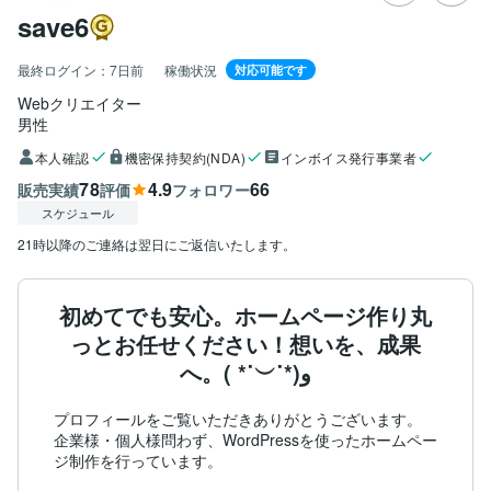
save6
最終ログイン：
7日前
稼働状況
対応可能です
Webクリエイター
男性
本人確認
機密保持契約(NDA)
インボイス発行事業者
78
4.9
66
販売実績
評価
フォロワー
スケジュール
21時以降のご連絡は翌日にご返信いたします。
初めてでも安心。ホームページ作り丸
っとお任せください！想いを、成果
へ。( *˙︶˙*)و
プロフィールをご覧いただきありがとうございます。

企業様・個人様問わず、WordPressを使ったホームペー
ジ制作を行っています。
