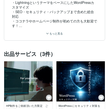
・LightningというテーマをベースにしたWordPressカ
スタマイズ

・SEO・セキュリティ・バックアップまで含めた総合
対応

・ココナラやホームページ制作が初めての方も大歓迎で
す！

もっと見る
「ホームページを作りたいけど、何から始めたらいいか
わからない……」

そんな方も、安心してご相談ください。

出品サービス（3件）
【大切にしていること】

① 想いが伝わるデザイン

既存テーマでも、テンプレートっぽさが出ないよう工夫
しています。

お客様の想いやサービス内容がしっかり伝わる構成・デ
ザインを意識しています。

ホームページは美術品ではなく、「成果につなげるため
のツール」と考えています。

② SEO対策

競合が多いキーワードで上位表示を狙うのは、現実的に
は難しいことが多いです。

HP制作をご依頼頂いた方限定 ご
WordPressにセキュリティ対策を
そのため、会社名・屋号・サービス名など、固有名詞で