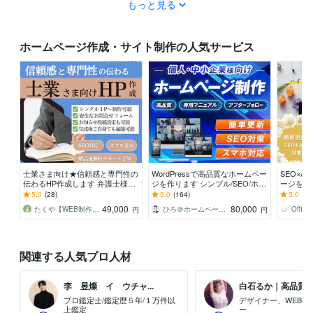
もっと見る
ホームページ作成・サイト制作の人気サービス
士業さま向け★信頼感と専門性の
WordPressで高品質なホームペー
SEO×A
伝わるHP作成します 弁護士様、
ジを作ります シンプル/SEO/ホー
ージを作
司法書士様、行政書士様、社労士
ムページ/おしゃれ/スタイリッシ
迎！オリ
5.0
(28)
5.0
(164)
5.0
(79
様、税理士様向けに！
ュ
新！オシ
49,000
80,000
たくや【WEB制作 G_conure】
ひろ＠ホームページ制作
円
円
関連する人気プロ人材
李 昱燦 イ ウチャ...
白石るか｜高品質な寄
プロ鑑定士/鑑定歴５年/１万件以
デザイナー、WEB制
上鑑定
ー