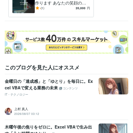
作ります あなたの笑顔のた
めに。想いを、成果に。
-
(1)
20,000
円
このブログを見た人にオススメ
金曜日の「達成感」と「ゆとり」を毎日に。Ex
cel VBAで変える業務の未来
コンテンツ
IT・テクノロジー
上村 真人
2026/08/07 03:12
木曜午後の焦りをゼロに。Excel VBAで生み出