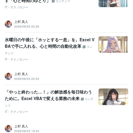
す「心と時間のゆとり」
コンテンツ
IT・テクノロジー
上村 真人
2026/08/05 20:29
水曜日の午後に「ホッとする一息」を。Excel V
BAで手に入れる、心と時間の自動化改革
コン
テンツ
IT・テクノロジー
上村 真人
2026/08/04 20:34
「やっと終わった…！」の解放感を毎日味わう
ために。Excel VBAで変える業務の未来
コンテ
ンツ
IT・テクノロジー
上村 真人
2026/08/03 19:40