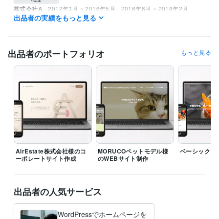
株式会社A
2012年3月 ~ 2016年5月
2016年6月 ~ 2018年2月
出品者の実績をもっと見る
株式会社B
2019年2月 ~ 2020年2月
受賞歴
学業奨励賞
出品者のポートフォリオ
もっと見る
資格・検定
情報処理技術者（基本情報技術者）
取得年 : 2011年
メンタル心理カウンセラー
取得年 : 2023年
上級心理カウンセラー
取得年 : 2023年
プログラミング言語・フレームワーク
HTML:10年
JavaScript:10年
CSS:10年
Python:5年
C#:3年
ビジネス・クリエイティブツール
WordPress:3年
Google Analytics:1年
Google Search Console:1年
AirEstate株式会社様のコ
MORUCOペットモデル様
ベーシックプ
ChatGPT:1年
Affinity Photo:0年
AviUtl:2年
Affinity Designer:0年
ーポレートサイト作成
のWEBサイト制作
Blender:0年
Excel:10年
PowerPoint:10年
Word:10年
学歴
出品者の人気サービス
神奈川県⽴翠嵐⾼校
2002年3月 ~ 2005年2月
⻘⼭学院⼤学
2006年3月 ~ 2010年2月
WordPressでホームページを
⻘⼭学院⼤学院
2010年3月 ~ 2012年2月