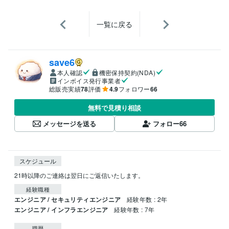
一覧に戻る
save6
本人確認
機密保持契約(NDA)
インボイス発行事業者
総販売実績
78
評価
4.9
フォロワー
66
無料で見積り相談
メッセージを送る
フォロー
66
スケジュール
21時以降のご連絡は翌日にご返信いたします。
経験職種
エンジニア / セキュリティエンジニア
経験年数 : 2年
エンジニア / インフラエンジニア
経験年数 : 7年
職歴