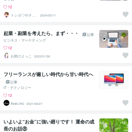
12
トシヨ♡やさし
2024/05/11
い介護の専門家
起業・副業を考えたら、まず・・・
記事
ビジネス・マーケティング
12
お助けよっこ
2022/01/26
フリーランスが厳しい時代から甘い時代へ
記事
IT・テクノロジー
12
Avec Inc
2021/09/27
いよいよ“お金”に強い廻りです！ 運命の成
長のお話⑧