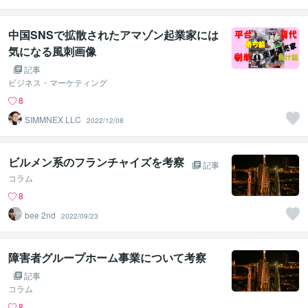
line
中国SNSで拡散されたアマゾン起業家には
気になる風刺画像
記事
ビジネス・マーケティング
8
SIMMNEX LLC
2022/12/08
ビルメン系のフランチャイズを考察
記事
コラム
8
bee 2nd
2022/09/23
障害者グループホーム事業について考察
記事
コラム
8