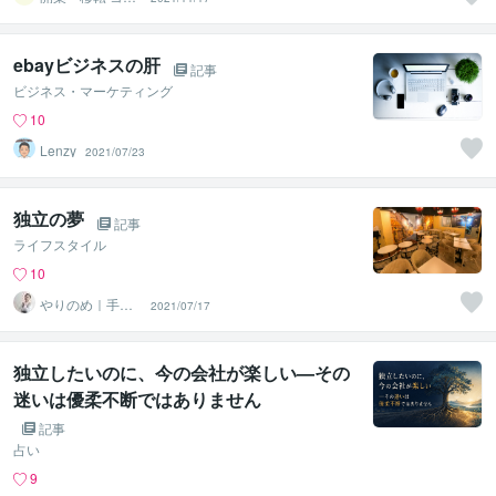
サルタント（起
業・独立）
ebayビジネスの肝
記事
ビジネス・マーケティング
10
Lenzy
2021/07/23
独立の夢
記事
ライフスタイル
10
やりのめ｜手帳
2021/07/17
とキャリアと心
理の人
独立したいのに、今の会社が楽しい—その
迷いは優柔不断ではありません
記事
占い
9