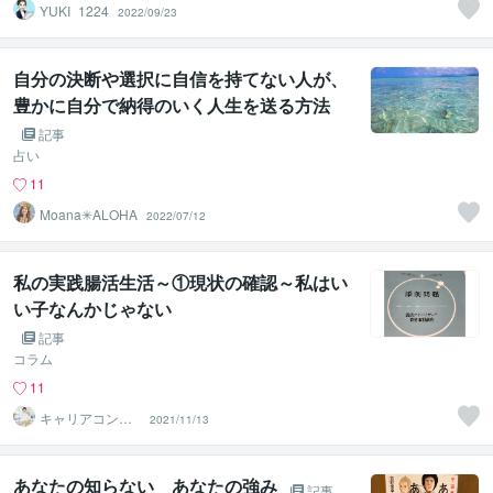
YUKI_1224
2022/09/23
自分の決断や選択に自信を持てない人が、
豊かに自分で納得のいく人生を送る方法
【後編】
記事
占い
11
Moana✳︎ALOHA
2022/07/12
私の実践腸活生活～①現状の確認～私はい
い子なんかじゃない
記事
コラム
11
キャリアコンサ
2021/11/13
ルタントShino
あなたの知らない あなたの強み
記事