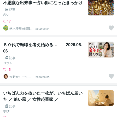
不思議な出来事〜占い師になったきっかけ
記事
占い
17
悠木美里⭐️転職専
2022/09/24
門・紫微斗数占
い師
５０代で転職を考え始める… 2026.06.
06
記事
コラム
15
水野サリー✨優
2026/06/05
しく寄り添う話
し相手
いちばん力を抜いた一枚が、いちばん届い
た ／ 追い風 ／ 女性起業家 ／
記事
学び