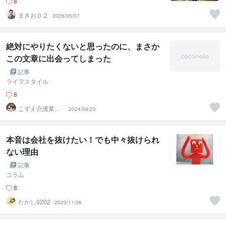
8
まきお０２
2026/05/07
絶対にやりたくないと思ったのに、まさか
この文章に出会ってしまった
記事
ライフスタイル
8
こずえ介護業界1
2024/09/23
8年＆現役ケアマ
ネ
本音は会社を抜けたい！でも中々抜けられ
ない理由
記事
コラム
8
たかし0202
2023/11/06