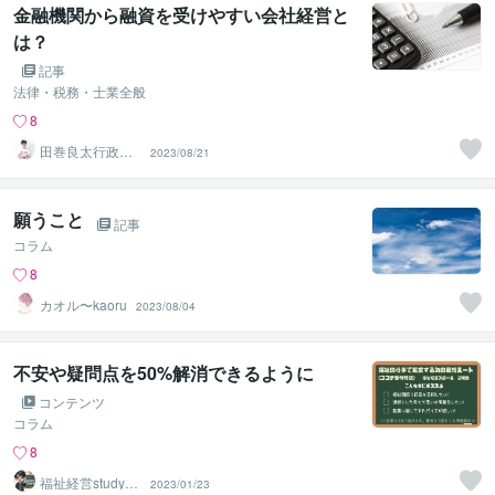
金融機関から融資を受けやすい会社経営と
は？
記事
法律・税務・士業全般
8
田巻良太行政書
2023/08/21
士事務所
願うこと
記事
コラム
8
カオル〜kaoru
2023/08/04
不安や疑問点を50%解消できるように
コンテンツ
コラム
8
福祉経営studyon
2023/01/23