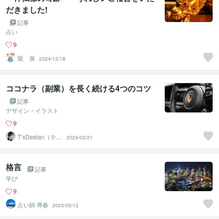
だきました!
記事
占い
9
龍 泉
2024/12/18
ココナラ（副業）を長く続ける4つのコツ
記事
デザイン・イラスト
9
T’sDesign（ティ
2024/02/21
ーズデザイン）
格言
記事
学び
9
占い師 導春
2023/05/12