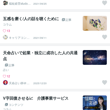
福祉経営studyon
2021/09/25
line
五感を磨く/人の話を聴くために
記事
コラム
13
キャリアコンサ
2021/09/11
ルタントShino
天命占いで起業・独立に成功した人の共通
点
記事
占い
12
天命占い師＠藤
2025/12/20
＊久国
V字回復させる📈 介護事業サービス
コンテンツ
コラム