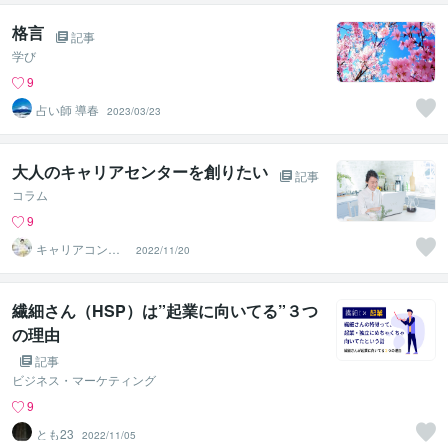
格言
記事
学び
9
占い師 導春
2023/03/23
大人のキャリアセンターを創りたい
記事
コラム
9
キャリアコンサ
2022/11/20
ルタントShino
繊細さん（HSP）は”起業に向いてる”３つ
の理由
記事
ビジネス・マーケティング
9
とも23
2022/11/05