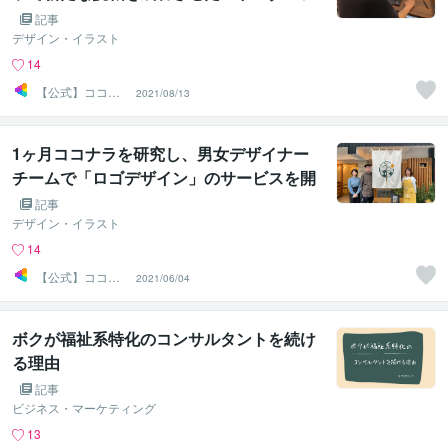
イさん
記事
デザイン・イラスト
14
【公式】ココナ
2021/08/13
ラ広報
1ヶ月ココナラを研究し、男女デザイナー
チームで「ロゴデザイン」のサービスを開
始！約4ヶ月でロゴ部門1位を獲得！個人の
記事
時代のデザイナーのあり方を探求するmav
デザイン・イラスト
shineさん
14
【公式】ココナ
2021/06/04
ラ広報
ボクが福祉系特化のコンサルタントを続け
る理由
記事
ビジネス・マーケティング
13