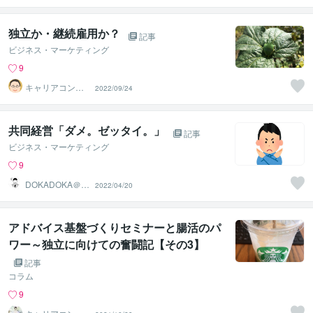
独立か・継続雇用か？
記事
ビジネス・マーケティング
9
キャリアコンサ
2022/09/24
ルタントTOMOT
ARO
共同経営「ダメ。ゼッタイ。」
記事
ビジネス・マーケティング
9
DOKADOKA＠ネ
2022/04/20
ット複業家
アドバイス基盤づくりセミナーと腸活のパ
ワー～独立に向けての奮闘記【その3】
記事
コラム
9