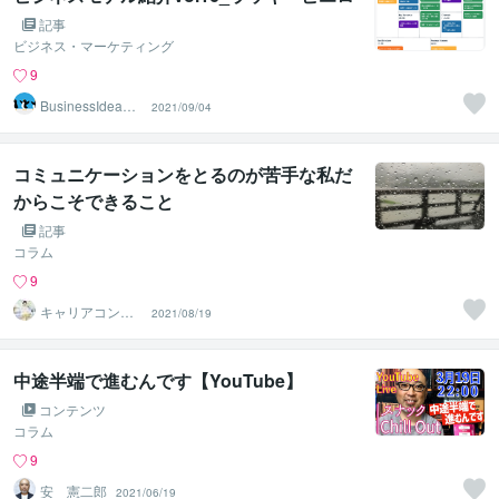
記事
ビジネス・マーケティング
9
BusinessIdeaCr
2021/09/04
eater
コミュニケーションをとるのが苦手な私だ
からこそできること
記事
コラム
9
キャリアコンサ
2021/08/19
ルタントShino
中途半端で進むんです【YouTube】
コンテンツ
コラム
9
安 憲二郎
2021/06/19