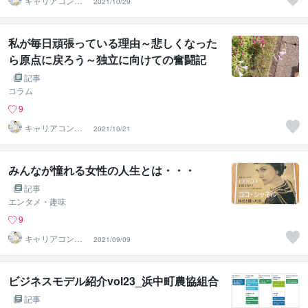
キャリアコンサ
2021/10/29
ルタントShino
私が毎日頑張っている理由～悲しくなった
ら原点に戻ろう～独立に向けての奮闘記
【その2】
記事
コラム
9
キャリアコンサ
2021/10/21
ルタントShino
みんなが憧れる女性の人生とは・・・
記事
エンタメ・趣味
9
キャリアコンサ
2021/09/09
ルタントShino
ビジネスモデル紹介vol23_浜中町農協組合
記事