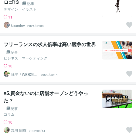
ロゴ13
記事
デザイン・イラスト
11
kouminy
2021/02/08
フリーランスの求人倍率は高い競争の世界
記事
ビジネス・マーケティング
10
祥平「WEB制作
2023/05/14
×人事」魅力クリ
エイター
#5.資金ないのに店舗オープンどうやっ
た？
記事
コラム
10
武田 剛輝
2022/08/14