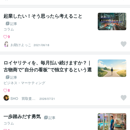
起業したい！そう思ったら考えること
記事
コラム
9
お助けよっこ
2021/06/18
ロイヤリティを、毎月払い続けますか？｜
古物商で"自分の看板"で独立するという選
択
記事
ビジネス・マーケティング
8
SHO 買取査
2026/07/21
定 売却相談の
プロ
一歩踏みだす勇気
記事
コラム