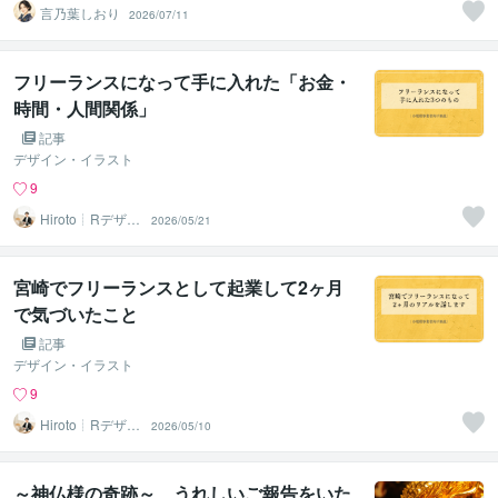
言乃葉しおり
2026/07/11
フリーランスになって手に入れた「お金・
時間・人間関係」
記事
デザイン・イラスト
9
Hiroto┊Rデザイ
2026/05/21
ンスタジオ
宮崎でフリーランスとして起業して2ヶ月
で気づいたこと
記事
デザイン・イラスト
9
Hiroto┊Rデザイ
2026/05/10
ンスタジオ
～神仏様の奇跡～ うれしいご報告をいた