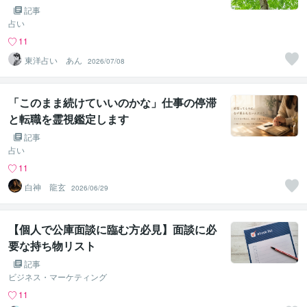
記事
占い
11
東洋占い あん
2026/07/08
「このまま続けていいのかな」仕事の停滞
と転職を霊視鑑定します
記事
占い
11
白神 龍玄
2026/06/29
【個人で公庫面談に臨む方必見】面談に必
要な持ち物リスト
記事
ビジネス・マーケティング
11