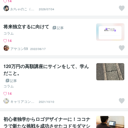
14
おちゃのこ（御
2026/07/04
茶乃子祭々）
将来独立するに向けて
記事
コラム
14
アヤコン59
2022/06/17
120万円の高額講座にサインをして、学ん
だこと。
記事
コラム
14
キャリアコンサ
2021/10/10
ルタントShino
初心者独学からロゴデザイナーに！ココナ
ラで新たな挑戦を成功させたコドモダマシ