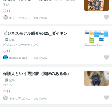
学び
11
キャリアコンサ
2021/09/04
ルタントShino
ビジネスモデル紹介vol25_ダイキン
記事
ビジネス・マーケティング
11
BusinessIdeaCr
2021/09/04
eater
保護犬という選択肢（期限のある命）
記事
コラム
11
キャリアコンサ
2021/09/01
ルタントShino