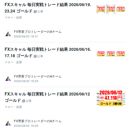
すのか？
■【男性心理】なぜ、男の嫉妬心は根が深くて厄介なの
FXスキャル 毎日実戦トレード結果 2026/06/19.
か？
■【男性心理】なぜ、男は親しくなると赤ちゃん言葉を使うの
23.24 ゴールド
記事
か?
■【男性心理】男の浮気心は、どういう時に芽生えるのか?
■
マネー・副業
【男性心理】男には2種類の嘘があるって知ってる?
■【男性心理】な
ぜ、男はすぐに女のやさしさを誤解するのか?
FX専業プロトレーダーのAチーム
資格・検定
2026/08/02 18:31
上級心理カウンセラー
取得年 : 2021年
メンタル心理カウンセラー
取得年 : 2021年
FXスキャル 毎日実戦トレード結果 2026/06/16.
普通自動車第一種運転免許
取得年 : 1986年
17.18 ゴールド
記事
マネー・副業
ビジネス・クリエイティブツール
WordPress:15年
Canva:3年
FX専業プロトレーダーのAチーム
その他ツール
2026/08/02 18:29
☆人の話を親身に聞き、共感する力:50年
☆明るく前向きな性格で周りに影響を与える:50年
FXスキャル 毎日実戦トレード結果 2026/06/12
☆人との繋がりを大切にし、関係を築くのが得意:30年
ゴールド
記事
☆サークルやイベントの企画・運営の経験が豊富:20年
マネー・副業
☆常に「ワクワク」を大切にし新しい事に挑戦し続ける:50年
☆人を笑顔にするのが得意で、場を盛り上げる:40年
FX専業プロトレーダーのAチーム
☆人生の楽しみ方を知り、実践している:50年
2026/08/02 18:25
☆夢や目標を持ち続け、それを叶えるために行動できる:30年