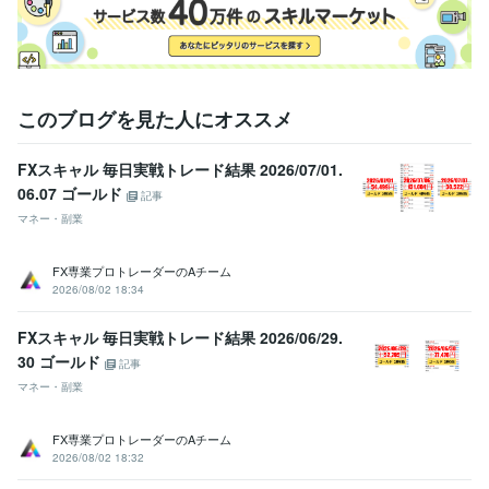
経験職種
営業 / 個人営業
経験年数 : 25年
カスタマーサポート・カスタマーサクセス / カスタマーサポート・ヘ
ルプデスク
経験年数 : 18年
ライフスタイル・その他 / カウンセラー・コーチ
経験年数 : 6年
このブログを見た人にオススメ
職歴
株式会社ココナラ
2021年10月 ~ 現在
FXスキャル 毎日実戦トレード結果 2026/07/01.
印刷・ウェブマーケティング会社
1993年3月 ~ 現在
06.07 ゴールド
記事
株式会社リクルート
1991年3月 ~ 1993年2月
マネー・副業
受賞歴
■3冠達成おすすめユーザー第１位（アドバイザー/カウンセラー
■2冠
FX専業プロトレーダーのAチーム
達成おすすめユーザー第１位（アドバイザー/カウンセラー
■ココナラ
2026/08/02 18:34
おすすめユーザー第１位（アドバイザー/カウンセラー
■ココナラ【プ
ラチナランク】に昇格
■ココナラ【レギュラーランク】に昇格
■求人
FXスキャル 毎日実戦トレード結果 2026/06/29.
情報誌「フロムエー」読者モデル
■関西テレビ、深夜討論番組レギュ
30 ゴールド
記事
ラー出演
 ■雑誌「エルマガジン」読者モデル
■雑誌「ぴあ」読者モ
マネー・副業
デル
■ＭＢＳヤングタウン内ラジオＣＭ出演
■【男性心理】男が必要
以上に彼女の反応にこだわるのはなぜ?
■【男性心理】なぜ、男は女
性のわがままを喜ぶのか?
■【男性心理】男が彼女といて一番うれし
FX専業プロトレーダーのAチーム
くなる瞬間って?
■【男性心理】男が女性を好きになる瞬間はいつ、
2026/08/02 18:32
どんな時?
■【男性心理】なぜ、男は最初の情熱が消え、急に冷めだ