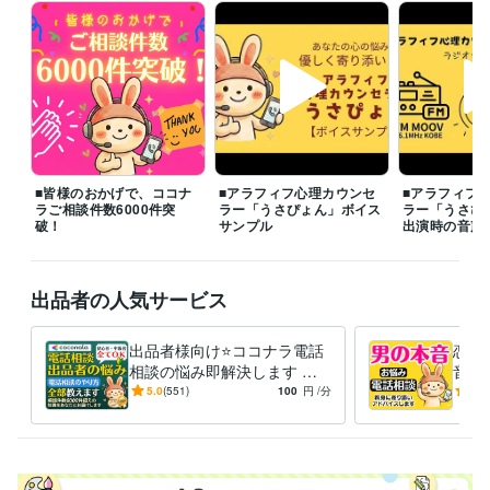
◆毒親・子供、家庭の悩み

◆職場の人間関係の悩み

◆友達関係の悩み

◆ＨＳＰ（繊細さん）の悩み

◆仕事・転職・キャリアの悩み

◆お金の悩み

◆生き方・人生の悩み等

つらく苦しい気持ちやモヤモヤを少しでも早く手放し、心穏やかに過ご
■皆様のおかげで、ココナ
■アラフィフ心理カウンセ
■アラフィフ
せるよう、誠心誠意サポートいたします。どんなことでもお気軽にご相
ラご相談件数6000件突
ラー「うさぴょん」ボイス
ラー「うさぴ
談くださいね。

破！
サンプル
出演時の音声
※離席中や通話中の場合でも、「この後お電話できますか？」などメッセ
ージをいただければ、

出品者の人気サービス
折り返しご連絡し、優先的にご相談予約を承ります。

❤️うさぴょんの声（自己紹介）

出品者様向け⭐️ココナラ電話
恋愛
https://coconala.com/blogs/2442027/760213

相談の悩み即解決します 実
音男
績6000件超❗登録34日でプラ
不倫
5.0
(551)
100
円
/分
5.0
❤️うさぴょん【FMラジオ出演時の音声】

チナ❗初心者にも丁寧に解説
心理
https://coconala.com/blogs/2442027/530041

人生
本日も幸せ溢れる1日になりますように