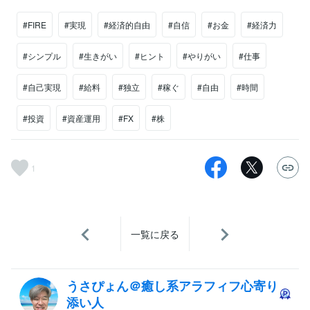
#FIRE
#実現
#経済的自由
#自信
#お金
#経済力
#シンプル
#生きがい
#ヒント
#やりがい
#仕事
#自己実現
#給料
#独立
#稼ぐ
#自由
#時間
#投資
#資産運用
#FX
#株
1
一覧に戻る
うさぴょん＠癒し系アラフィフ心寄り
添い人