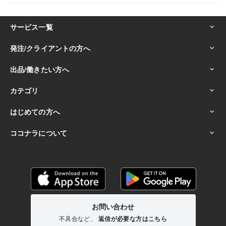
☆人の強みや魅力を引き出し、サポートができる:20年
☆副収入の獲得や経済的自由を目指す人を支援:20年
☆悩み相談に乗るのが得意で解決の糸口を一緒に考える:50年
☆「人との縁」を大切にし、長く関係を築く力がある:30年
☆ハワイ好きで、その魅力を語るのが得意:20年
☆穏やかで優しい性格で、安心感を与える:50年
☆人生を豊かにするための自己投資や学びを欠かさない:30年
☆スピリチュアルやヒーリングを日常に取り入れている:20年
☆困っている人を見過ごせず、自然と手を差し伸べる:40年
☆直感力やシンクロニシティを大切にし、行動に活かす:20年
☆感動しやすく、小さな幸せを見つけるのが得意:50年
☆人生の「楽しみ方」を追求し続ける姿勢を持っている:50年
得意分野
悩み相談・カウンセリング
■男性心理・男の本音を徹底解説します
■50代男友達がどんな愚痴も優しく傾聴
■職場の人間関係上司への
ストレス聞きます
■HSP繊細さん相談／職場の悩み聴きます
■LINE
返信が遅い彼、本音対策伝えます
■マッチングアプリの彼/本音と恋愛
相談
■元彼と復縁｜曖昧な別れの本音を解明
■離婚夫婦関係の悩み相
談！関係修復
■人間関係人生の悩み深く寄り添い聴きます
■片思い成
就！男の本音で振り向かせます
人間関係
セックスレス
男性心理
恋愛
復縁
片思い
不倫
浮気
愚痴
hsp