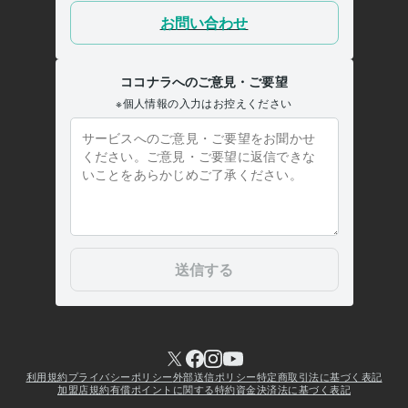
集客・マーケティング相談
■販売実績6000件超！電話相談のやり方
■30分で電話相談出品者の悩み聞きます
■一人ビジネスで成功する
為の方法教えます
■最速プラチナランク！20日間伴走します
電話相談
ココナラ
仕事
マーケティング
ビジネス
経営
コンサルタント
コーチング
カウンセラー
集客
学歴
関西大学
1987年3月 ~ 1991年2月
大阪府私立上宮高等学校
1983年3月 ~ 1986年2月
人生経歴【自己紹介】part1 人生の主役『うさぴょん』
1967年7月
~ 現在
人生経歴【自己紹介】part2 人生の主役『うさぴょん』(^O^)/
1967
年7月 ~ 現在
人生経歴【自己紹介】part3 人生の主役『うさぴょん』(^O^)/
1967
年7月 ~ 現在
人生経歴【自己紹介】part4 人生の主役『うさぴょん』(^O^)/
1967
年7月 ~ 現在
人生経歴【自己紹介】part5 人生の主役『うさぴょん』(^O^)/
1967
年7月 ~ 現在
人生経歴【自己紹介】part6 人生の主役『うさぴょん』(^O^)/
1967
年7月 ~ 現在
人生経歴【自己紹介】part7 人生の主役『うさぴょん』(^O^)/
1967
年7月 ~ 現在