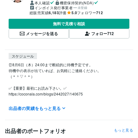
本人確認
機密保持契約(NDA)
インボイス発行事業者
未登録
総販売実績
6,183
評価
5.0
フォロワー
712
無料で見積り相談
メッセージを送る
フォロー
712
スケジュール
⏰8月6日（木）24:00まで断続的に待機予定です。

待機中の表示が出ていれば、お気軽にご連絡ください。

（＊＾▽＾＊）

✅【重要】最初にお読み下さい。✅

https://coconala.com/blogs/2442027/140675

✅ よくご相談いただくお悩み

出品者の実績をもっと見る
◆片思いの悩み

◆浮気・不倫・W不倫の悩み

◆復縁・結婚の悩み

◆夫婦関係・DV・モラハラ・離婚の悩み

出品者のポートフォリオ
もっと見る
◆セックスレスの悩み
