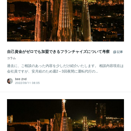
自己資金がゼロでも加盟できるフランチャイズについて考察
記事
コラム
過去に、ご相談のあった内容を少しだけ紹介いたします。 相談内容現在は
会社員ですが、安月給のため週2～3回夜間に運転代行の...
bee 2nd
2022/09/11 08:05