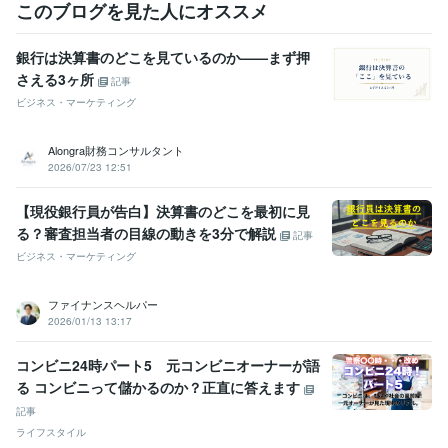
このブログを見た人にオススメ
銀行は決算書のどこを見ているのか——まず押
さえる3ヶ所
記事
ビジネス・マーケティング
Alongra財務コンサルタント
2026/07/23 12:51
【現役銀行員が告白】決算書のどこを最初に見
る？審査担当者の目線の動きを3分で解説
記事
ビジネス・マーケティング
ファイナンスヘルパー
2026/01/13 13:17
コンビニ24時パート5 元コンビニオーナーが語
る コンビニって儲かるのか？正直に答えます
記事
ライフスタイル