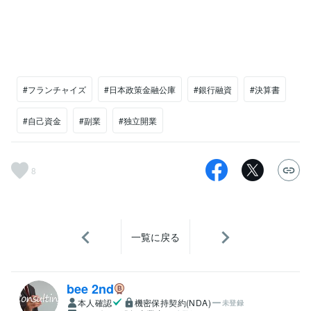
#フランチャイズ
#日本政策金融公庫
#銀行融資
#決算書
#自己資金
#副業
#独立開業
8
一覧に戻る
bee 2nd
本人確認
機密保持契約(NDA)
未登録