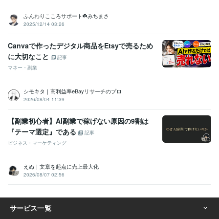
ふんわりこころサポート☘️みちまさ
2025/12/14 03:26
Canvaで作ったデジタル商品をEtsyで売るため
に大切なこと
記事
マネー・副業
シモキタ｜高利益率eBayリサーチのプロ
2026/08/04 11:39
【副業初心者】AI副業で稼げない原因の9割は
『テーマ選定』である
記事
ビジネス・マーケティング
えぬ｜文章を起点に売上最大化
2026/08/07 02:56