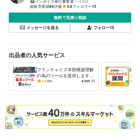
インボイス発行事業者
未登録
総販売実績
84
評価
4.8
フォロワー
15
無料で見積り相談
メッセージを送る
フォロー
15
出品者の人気サービス
フランチャイズ本部構築理解
経営
の為のツールを提供します
イズ
ご自身でフランチャイズ展開
フラ
4.8
(38)
5,000
円
5.0
時に必読のツール8点をご提
認す
供します
しま