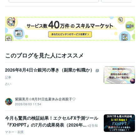
供します
しま
このブログを見た人にオススメ
2026年8月4日☆銀河の導き（副業か転職か）
記事
占い
紫園美月☆8月31日迄夏休み企画親子♡
2026/08/03 11:54
今月も驚異の検証結果！エクセルFX予測ツール
『FXHPPT』の7月の成果発表（2026年...
告知
マネー・副業