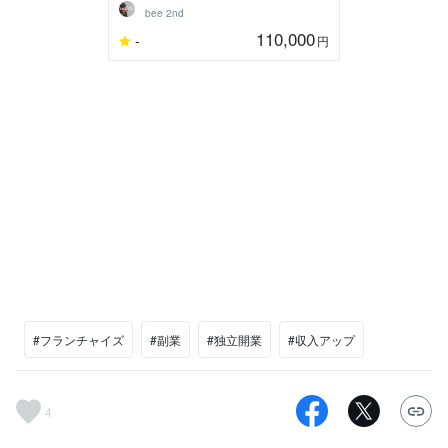
bee 2nd
110,000
-
円
#フランチャイズ
#副業
#独立開業
#収入アップ
4