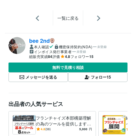
一覧に戻る
bee 2nd
本人確認
機密保持契約(NDA)
未登録
インボイス発行事業者
未登録
総販売実績
84
評価
4.8
フォロワー
15
無料で見積り相談
メッセージを送る
フォロー
15
出品者の人気サービス
フランチャイズ本部構築理解
経営
の為のツールを提供します
イズ
ご自身でフランチャイズ展開
フラ
4.8
(38)
5,000
円
5.0
時に必読のツール8点をご提
認す