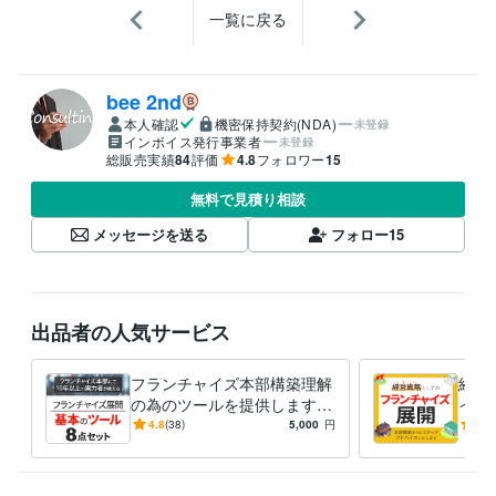
一覧に戻る
bee 2nd
本人確認
機密保持契約(NDA)
未登録
インボイス発行事業者
未登録
総販売実績
84
評価
4.8
フォロワー
15
無料で見積り相談
メッセージを送る
フォロー
15
出品者の人気サービス
フランチャイズ本部構築理解
経営
の為のツールを提供します
イズ
ご自身でフランチャイズ展開
フラ
4.8
(38)
5,000
円
5.0
時に必読のツール8点をご提
認す
供します
しま