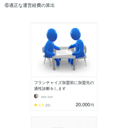
⑥適正な運営経費の算出
フランチャイズ加盟前に加盟先の
適性診断をします
bee 2nd
20,000
4.9
円
(22)