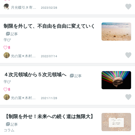
月光蝶引き寄せ
2023/02/28
スピリチュアル
カウンセラー
制限を外して、不自由を自由に変えていく
記事
学び
8
光の翼✴︎木村心
2022/07/14
美
４次元領域から５次元領域へ
記事
学び
8
光の翼✴︎木村心
2021/11/28
美
【制限を外せ！未来への続く道は無限大】
記事
コラム