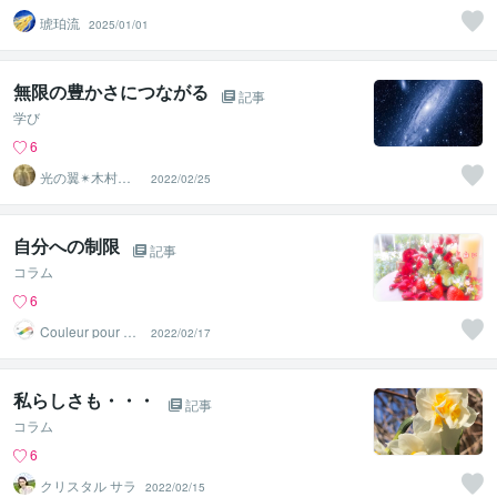
琥珀流
2025/01/01
無限の豊かさにつながる
記事
学び
6
光の翼✴︎木村心
2022/02/25
美
自分への制限
記事
コラム
6
Couleur pour mo
2022/02/17
i
私らしさも・・・
記事
コラム
6
クリスタル サラ
2022/02/15