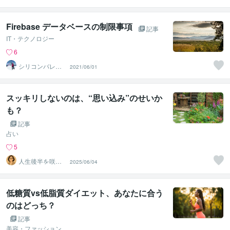
Firebase データベースの制限事項
記事
IT・テクノロジー
6
シリコンバレー
2021/06/01
スーパーウエア
スッキリしないのは、“思い込み”のせいか
も？
記事
占い
5
人生後半を咲か
2025/06/04
せる｜遅咲き・
あつみ
低糖質vs低脂質ダイエット、あなたに合う
のはどっち？
記事
美容・ファッション