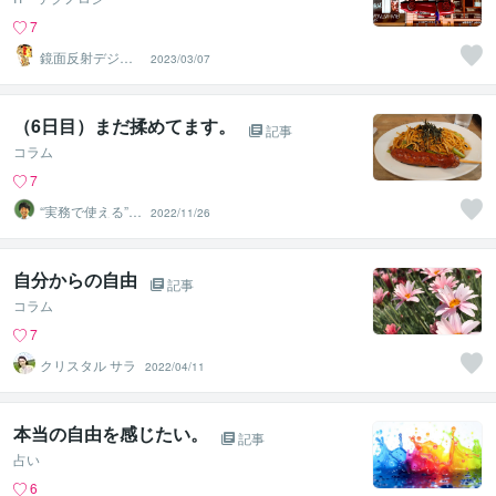
7
鏡面反射デジタ
2023/03/07
ルアート製作所
（鈴木穣）
（6日目）まだ揉めてます。
記事
コラム
7
“実務で使える”改
2022/11/26
善パートナー／
かめきち
自分からの自由
記事
コラム
7
クリスタル サラ
2022/04/11
本当の自由を感じたい。
記事
占い
6