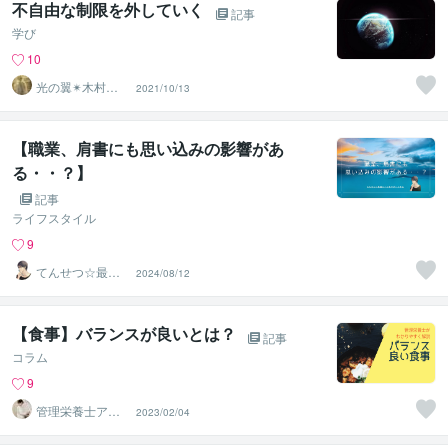
不自由な制限を外していく
記事
学び
10
光の翼✴︎木村心
2021/10/13
美
【職業、肩書にも思い込みの影響があ
る・・？】
記事
ライフスタイル
9
てんせつ☆最適
2024/08/12
ライフをサポー
トする
【食事】バランスが良いとは？
記事
コラム
9
管理栄養士アオ
2023/02/04
イ 村中一帆ママ
が楽する食