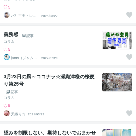
5
バリ主夫トレー
2025/03/27
ナーマツケン
義務感
記事
コラム
5
jams（ジャム
2022/07/20
ズ）心理カウン
セラー
3月23日の風～ココナラ☆瀬織津様の桜便
り第25号
記事
コラム
5
天織り☆
2021/03/22
望みを制限しない、期待しないでおまかせ