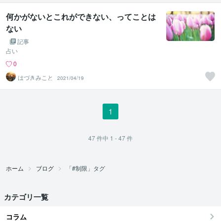
何かがないとこれができない、ってことは
ない
記事
占い
0
はづきみこと
2021/04/19
1
47
件中
1 - 47
件
ホーム
ブログ
「#制限」タグ
カテゴリ一覧
コラム