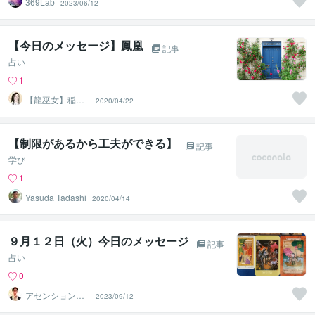
369Lab
2023/06/12
【今日のメッセージ】鳳凰
記事
占い
1
【龍巫女】稲葉
2020/04/22
直美
【制限があるから工夫ができる】
記事
学び
1
Yasuda Tadashi
2020/04/14
９月１２日（火）今日のメッセージ
記事
占い
0
アセンションナ
2023/09/12
ビゲーター和（K
azu）