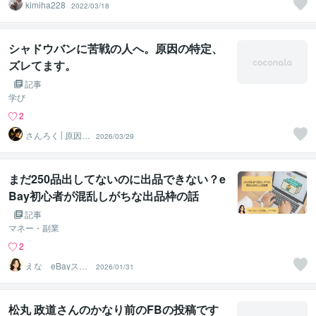
kimiha228
2022/03/18
シャドウバンに苦戦の人へ。原因の特定、
ズレてます。
記事
学び
2
さんろく│原因特
2026/03/29
定×再構築
まだ250品出してないのに出品できない？e
Bay初心者が混乱しがちな出品枠の話
記事
マネー・副業
2
えな eBayスタ
2026/01/31
ートサポーター
松丸 政道さんのかなり前のFBの投稿です