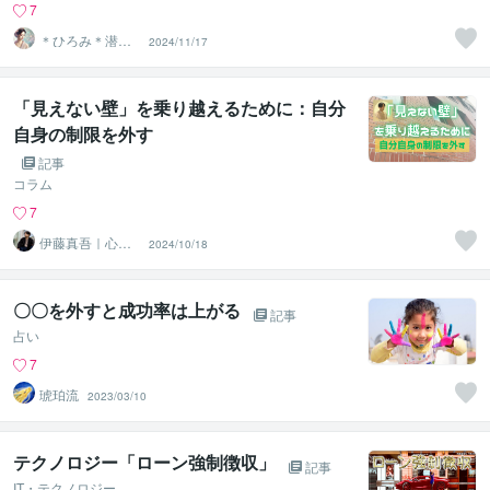
7
＊ひろみ＊潜在
2024/11/17
意識覚醒カウン
セラー
「見えない壁」を乗り越えるために：自分
自身の制限を外す
記事
コラム
7
伊藤真吾｜心理
2024/10/18
カウンセラー
〇〇を外すと成功率は上がる
記事
占い
7
琥珀流
2023/03/10
テクノロジー「ローン強制徴収」
記事
IT・テクノロジー