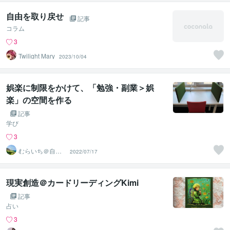
自由を取り戻せ
記事
コラム
3
Twilight Mary
2023/10/04
娯楽に制限をかけて、「勉強・副業＞娯
楽」の空間を作る
記事
学び
3
むらいち＠自己
2022/07/17
啓発ライター
現実創造＠カードリーディングKimi
記事
占い
3