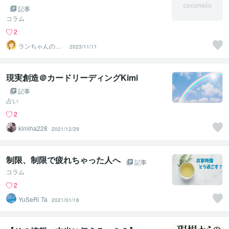
記事
コラム
2
ランちゃんのマ
2023/11/11
マ
現実創造＠カードリーディングKimi
記事
占い
2
kimiha228
2021/12/29
制限、制限で疲れちゃった人へ
記事
コラム
2
YuSeRi Ta
2021/01/18