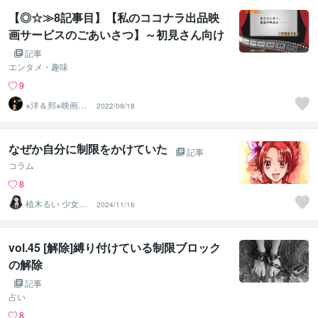
【◎☆≫8記事目】【私のココナラ出品映
画サービスのごあいさつ】～初見さん向け
記事編～
記事
エンタメ・趣味
9
※洋＆邦※映画10
2022/09/18
00作以上鑑賞済
のST
なぜか自分に制限をかけていた
記事
コラム
8
植木るい 少女漫
2024/11/16
画イラスト
vol.45 [解除]縛り付けている制限ブロック
の解除
記事
占い
8