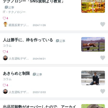
テクノロジー「SNS規制より教育」
記事
IT・テクノロジー
4
鏡面反射デジタ
2024/11/26
ルアート製作所
（鈴木穣）
人は勝手に、枠を作っている
記事
コラム
4
人生逆転デザイ
2024/06/21
ナー☆イマノリ
あきらめと制限
記事
コラム
4
人生逆転デザイ
2023/12/03
ナー☆イマノリ
出品可能数がオーバーしたので、アーカイ