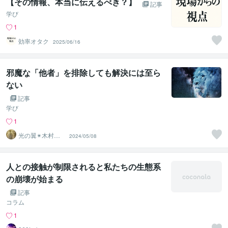
【その情報、本当に伝えるべき？】
記事
学び
1
効率オタク
2025/06/16
邪魔な「他者」を排除しても解決には至ら
ない
記事
学び
1
光の翼✴︎木村心
2024/05/08
美
人との接触が制限されると私たちの生態系
の崩壊が始まる
記事
コラム
1