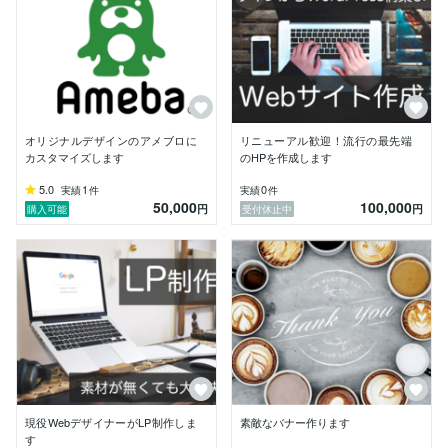
PC・スマホどちらも対応できますので、流行の最先端
オリジナルデザインのアメブロに
リニューアル歓迎！流行の最先端
カスタマイズします
のHPを作成します
5.0
1
0
実績
件
実績
件
50,000
100,000
円
円
購入可能
受付休止中
現役WebデザイナーがLP制作しま
素敵なバナー作ります
す