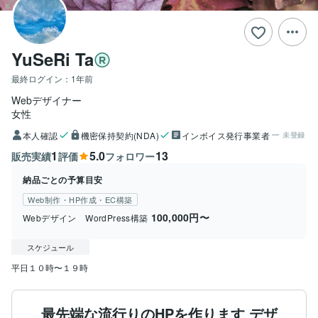
YuSeRi Ta
最終ログイン：
1年前
Webデザイナー
女性
本人確認
機密保持契約(NDA)
インボイス発行事業者
未登録
1
5.0
13
販売実績
評価
フォロワー
納品ごとの予算目安
Web制作・HP作成・EC構築
100,000円〜
Webデザイン WordPress構築
スケジュール
平日１０時〜１９時
最先端な流行りのHPを作ります デザ