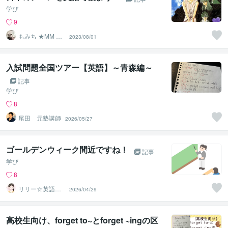
学び
9
もみち ★MM EN
2023/08/01
GLISH★
入試問題全国ツアー【英語】～青森編～
記事
学び
8
尾田 元塾講師
2026/05/27
ゴールデンウィーク間近ですね！
記事
学び
8
リリー☆英語家
2026/04/29
庭教師
高校生向け、forget to~とforget ~ingの区