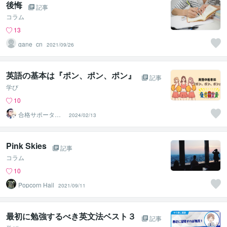
後悔
記事
コラム
13
gane_cn
2021/09/26
英語の基本は『ポン、ポン、ポン』
記事
学び
10
合格サポータ
2024/02/13
ー 佐々英流
（ササエル）
Pink Skies
記事
コラム
10
Popcorn Hail
2021/09/11
最初に勉強するべき英文法ベスト３
記事