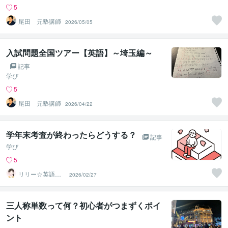
5
尾田 元塾講師
2026/05/05
入試問題全国ツアー【英語】～埼玉編～
記事
学び
5
尾田 元塾講師
2026/04/22
学年末考査が終わったらどうする？
記事
学び
5
リリー☆英語家
2026/02/27
庭教師
三人称単数って何？初心者がつまずくポイ
ント