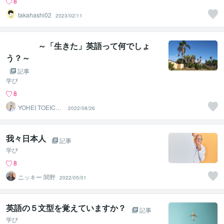
8
takahashi02
2023/02/11
～「生きた」英語って何でしょ
う？～
記事
学び
8
YOHEI TOEIC満
2022/08/26
点の英語コーチ
我々日本人
記事
学び
8
ニッキー 関野
2022/05/01
英語の５文型を覚えていますか？
記事
学び