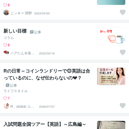
8
ニッキー 関野
2022/04/30
新しい目標
記事
コラム
8
ベアたん＠落書
2022/02/16
きイラストレー
ター
Rの日常～コインランドリーで😊英語は合
っているのに、なぜ伝わらないの💔？
記事
ライフスタイル
7
R．global コン
2026/07/27
サルタントファ
ーム
入試問題全国ツアー【英語】～広島編～