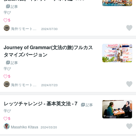
記事
学び
5
海外リモートワ
2024/07/30
ークコーチ す
けさん
Journey of Grammar(文法の旅)フルカス
タマイズバージョン
記事
学び
5
海外リモートワ
2024/07/23
ークコーチ す
けさん
レッツチャレンジ - 基本英文法 - 7
記事
学び
5
Masahiko Kitaya
2024/03/20