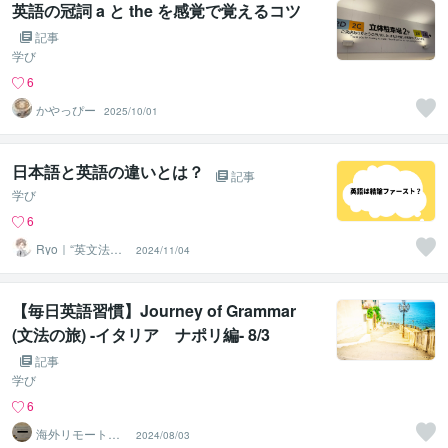
英語の冠詞 a と the を感覚で覚えるコツ
記事
学び
6
かやっぴー
2025/10/01
日本語と英語の違いとは？
記事
学び
6
Ryo｜“英文法特
2024/11/04
化型”現役塾講師
【毎日英語習慣】Journey of Grammar
(文法の旅) -イタリア ナポリ編- 8/3
記事
学び
6
海外リモートワ
2024/08/03
ークコーチ す