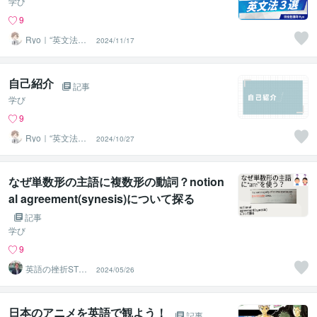
学び
9
Ryo｜“英文法特
2024/11/17
化型”現役塾講師
自己紹介
記事
学び
9
Ryo｜“英文法特
2024/10/27
化型”現役塾講師
なぜ単数形の主語に複数形の動詞？notion
al agreement(synesis)について探る
記事
学び
9
英語の挫折STO
2024/05/26
P！伴走コーチ中
村
日本のアニメを英語で観よう！
記事