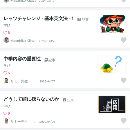
Masahiko Kitaya
2024/02/10
レッツチャレンジ - 基本英文法 - 1
記事
学び
6
Masahiko Kitaya
2024/01/27
中学内容の重要性
記事
学び
6
サミー先生 オ
2022/04/07
ンライン学力コ
ンシェルジュ
どうして頭に残らないのか
記事
学び
6
サミー先生 オ
2022/04/06
ンライン学力コ
ンシェルジュ