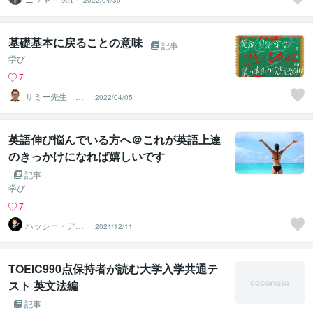
2022/04/30
基礎基本に戻ることの意味
記事
学び
7
サミー先生 オ
2022/04/05
ンライン学力コ
ンシェルジュ
英語伸び悩んでいる方へ＠これが英語上達
のきっかけになれば嬉しいです
記事
学び
7
ハッシー・アド
2021/12/11
バイザー
TOEIC990点保持者が読む大学入学共通テ
スト 英文法編
記事