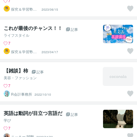
7
探究＆学習塾｜
2023/06/15
なぜラボ
これが最後のチャンス！！
記事
ライフスタイル
7
探究＆学習塾｜
2023/04/17
なぜラボ
【雑談】柿
記事
美容・ファッション
7
R会計事務所
2022/10/10
英語は動詞が目立つ言語だ
記事
学び
7
ニッキー 関野