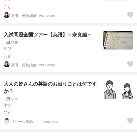
6
尾田 元塾講師
2026/05/08
入試問題全国ツアー【英語】～奈良編～
記事
学び
6
尾田 元塾講師
2026/05/06
大人の皆さんの英語のお困りごとは何です
か？
記事
学び
6
リリー☆英語家
2026/04/02
庭教師