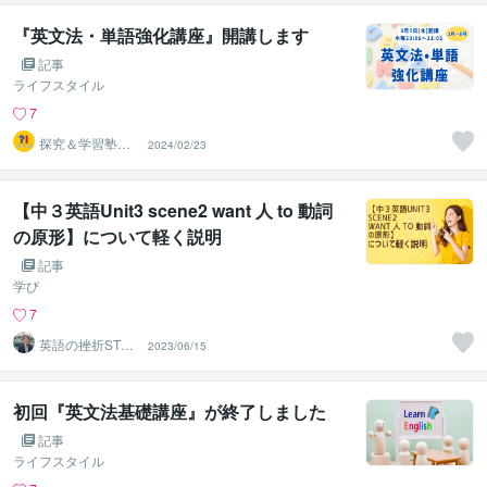
『英文法・単語強化講座』開講します
記事
ライフスタイル
7
探究＆学習塾｜
2024/02/23
なぜラボ
【中３英語Unit3 scene2 want 人 to 動詞
の原形】について軽く説明
記事
学び
7
英語の挫折STO
2023/06/15
P！伴走コーチ中
村
初回『英文法基礎講座』が終了しました
記事
ライフスタイル