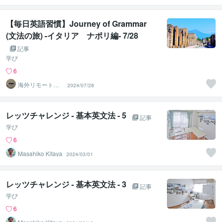
けさん
【毎日英語習慣】Journey of Grammar
(文法の旅) -イタリア ナポリ編- 7/28
記事
学び
6
海外リモートワ
2024/07/28
ークコーチ す
けさん
レッツチャレンジ - 基本英文法 - 5
記事
学び
6
Masahiko Kitaya
2024/03/01
レッツチャレンジ - 基本英文法 - 3
記事
学び
6