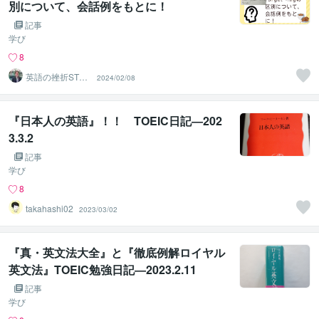
別について、会話例をもとに！
記事
学び
8
英語の挫折STO
2024/02/08
P！伴走コーチ中
村
『日本人の英語』！！ TOEIC日記―202
3.3.2
記事
学び
8
takahashi02
2023/03/02
『真・英文法大全』と『徹底例解ロイヤル
英文法』TOEIC勉強日記―2023.2.11
記事
学び