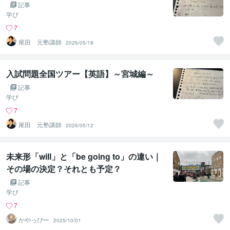
記事
学び
7
尾田 元塾講師
2026/05/18
入試問題全国ツアー【英語】～宮城編～
記事
学び
7
尾田 元塾講師
2026/05/12
未来形「will」と「be going to」の違い｜
その場の決定？それとも予定？
記事
学び
7
かやっぴー
2025/10/01