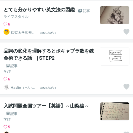
とても分かりやすい英文法の図鑑
記事
ライフスタイル
6
探究＆学習塾｜
2022/02/27
なぜラボ
品詞の変化を理解するとボキャブラ数を錬
金術できる話 | STEP2
記事
学び
6
Haylie（へいり
2021/03/05
ー）
入試問題全国ツアー【英語】～山梨編～
記事
学び
5