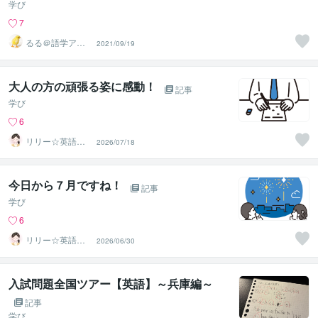
学び
7
るる＠語学アド
2021/09/19
バイザー
大人の方の頑張る姿に感動！
記事
学び
6
リリー☆英語家
2026/07/18
庭教師
今日から７月ですね！
記事
学び
6
リリー☆英語家
2026/06/30
庭教師
入試問題全国ツアー【英語】～兵庫編～
記事
学び