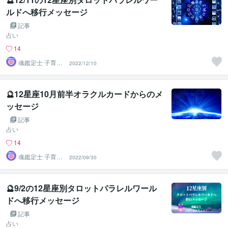
ルドへ移行メッセージ
記事
占い
14
魂鑑定士 子育て
2022/12/10
かぁちゃん！
🔮12星座10月前半オラクルカードからのメ
ッセージ
記事
占い
14
魂鑑定士 子育て
2022/09/30
かぁちゃん！
🔮9/2の12星座別タロットパラレルワール
ドへ移行メッセージ
記事
占い