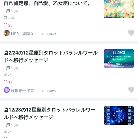
自己肯定感、自己愛、乙女座について。
記事
コラム
20
HSP。話聞き屋
2020/04/10
さん。
🔮2/24の12星座別タロットパラレルワール
ドへ移行メッセージ
記事
占い
17
魂鑑定士 子育て
2023/02/23
かぁちゃん！
🔮12/28の12星座別タロットパラレルワー
ルドへ移行メッセージ
記事
占い