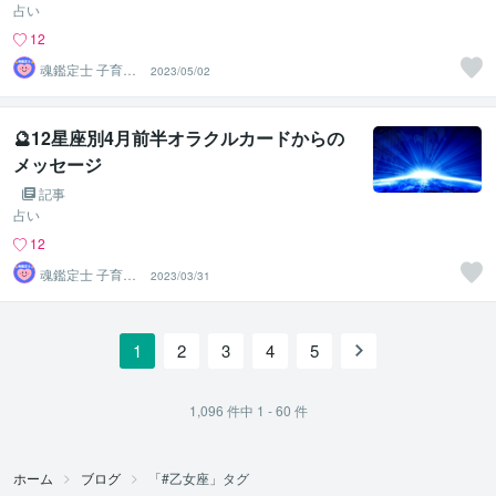
占い
12
魂鑑定士 子育て
2023/05/02
かぁちゃん！
🔮12星座別4月前半オラクルカードからの
メッセージ
記事
占い
12
魂鑑定士 子育て
2023/03/31
かぁちゃん！
1
2
3
4
5
1,096
件中
1 - 60
件
ホーム
ブログ
「#乙女座」タグ