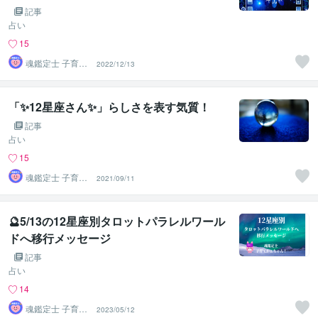
記事
占い
15
魂鑑定士 子育て
2022/12/13
かぁちゃん！
「✨12星座さん✨」らしさを表す気質！
記事
占い
15
魂鑑定士 子育て
2021/09/11
かぁちゃん！
🔮5/13の12星座別タロットパラレルワール
ドへ移行メッセージ
記事
占い
14
魂鑑定士 子育て
2023/05/12
かぁちゃん！