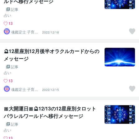
ルドへ移行メッセージ
記事
占い
13
魂鑑定士 子育て
2022/12/18
かぁちゃん！
🔮12星座別12月後半オラクルカードからの
メッセージ
記事
占い
13
魂鑑定士 子育て
2022/12/15
かぁちゃん！
🎀大開運日🎀🔮12/13の12星座別タロット
パラレルワールドへ移行メッセージ
記事
占い
13