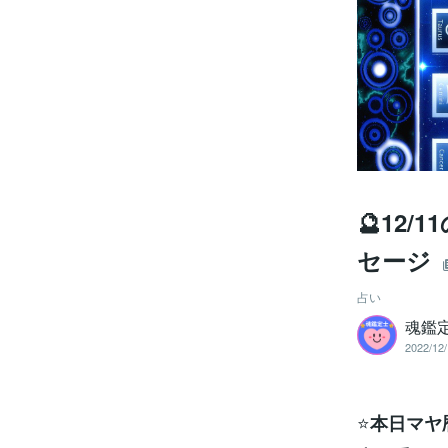
🔮12
セージ
占い
魂鑑
2022/12/
⭐
本日マヤ