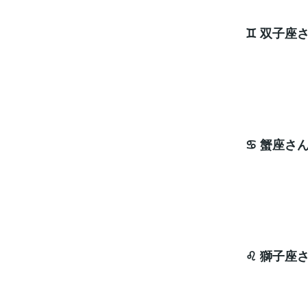
♊ 双子座
エネ
ラッキ
♋ 蟹座さ
開運
ラッキ
♌ 獅子座
波動
ラッキ