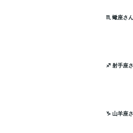
♏ 蠍座さ
うま
ラッキ
♐ 射手座
エネ
ラッキ
♑ 山羊座
立場
ヒン