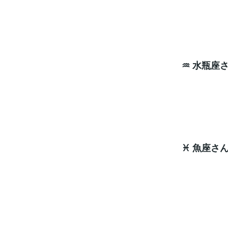
ラッキ
♒ 水瓶座
大切
ラッキ
♓ 魚座さ
見直
ラッキ