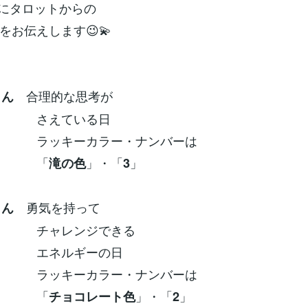
別にタロットからの
をお伝えします😉💫
合理的な思考が
さん
ている日
ーカラー・ナンバーは
「
」・「
」
滝の色
3
勇気を持って
さん
レンジできる
ルギーの日
ーカラー・ナンバーは
「
」・「
」
チョコレート色
2