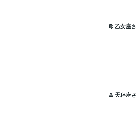
♍ 乙女座
やら
周
手伝っ
ラッキ
♎ 天秤座
今後
スム
ラッキ