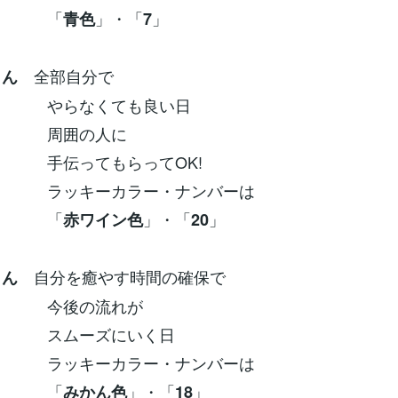
「
」・「
」
青色
7
全部自分で
さん
なくても良い日
囲の人に
てもらってOK!
ーカラー・ナンバーは
「
」・「
」
赤ワイン色
20
自分を癒やす時間の確保で
さん
の流れが
ーズにいく日
ーカラー・ナンバーは
「
」・「
」
みかん色
18