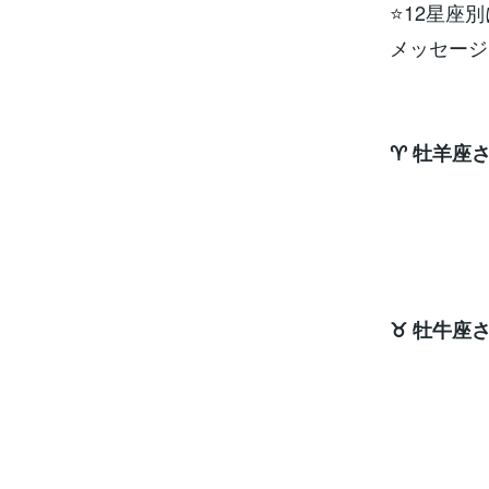
⭐12星座
メッセージ
♈ 牡羊座
さえ
ラッキ
♉ 牡牛座
チャ
エネ
ラッキ