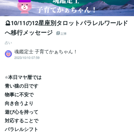
🔮10/11の12星座別タロットパラレルワールド
へ移行メッセージ
記事
占い
魂鑑定士 子育てかぁちゃん！
2023/10/10 07:59
⭐
本日マヤ暦では
青い猿の日です
物事に不安で
向き合うより
遊び心を持って
対応することで
パラレルシフト