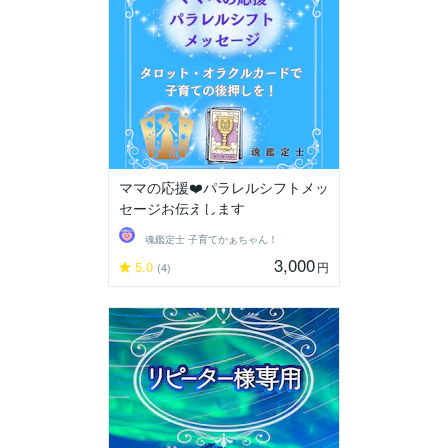
ママの応援❤️パラレルシフトメッ
セージお伝えします
魂鑑定士 子育てかぁちゃん！
3,000
5.0
円
(4)