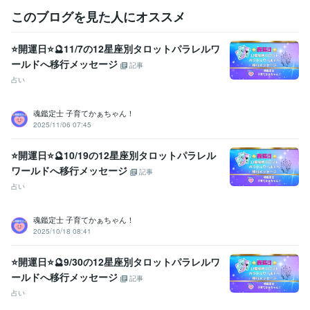
ご相談や鑑定を

このブログを見た人にオススメ
お受けいただいた後に

安心の波動も

⭐開運日⭐🔮11/7の12星座別タロットパラレルワ
感じていただけますよう

ールドへ移行メッセージ
鑑定書を作成しております。
記事
占い
資格・検定
社会福祉主事任用資格
取得年 : 1983年
福祉住環境コーディネーター2級
取得年 : 2005年
魂鑑定士 子育てかぁちゃん！
2025/11/06 07:45
福祉用具専門相談員
取得年 : 2004年
得意分野
⭐開運日⭐🔮10/19の12星座別タロットパラレル
悩み相談・カウンセリング
【複数占術による解決策】
【親子鑑定】
ワールドへ移行メッセージ
記事
【魂の気質から読み解く不登校の悩み相談】
【ママへの♡パラレル
占い
シフトメッセージ】
子育て相談
不登校のご相談
親子鑑定
家族の悩み
悩み相談
子育ての悩み
魂鑑定士 子育てかぁちゃん！
占い
【魂の気質から読み解く宝物(才能)鑑定】
【本来の魂に気付く
2025/10/18 08:41
ためのお手伝い♡♪】
悩み相談
魂鑑定
子育ての悩み
仕事
家族の悩み
⭐開運日⭐🔮9/30の12星座別タロットパラレルワ
ールドへ移行メッセージ
記事
占い