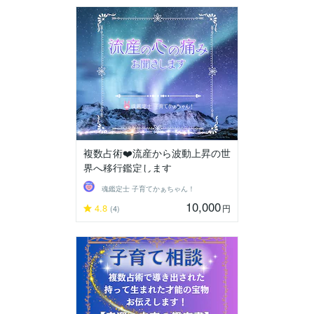
複数占術❤️流産から波動上昇の世
界へ移行鑑定します
魂鑑定士 子育てかぁちゃん！
10,000
4.8
円
(4)