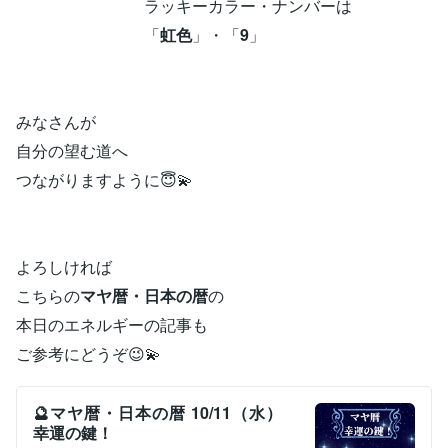
ラッキーカラー・ナンバーは
「
虹色
」・「
9
」
みなさんが
自分の望む道へ
つながりますように😇💫
よろしければ
こちらの
マヤ暦・日本の暦
の
本日のエネルギーの記事も
ご参考にどうぞ😉💫
🔮マヤ暦・日本の暦 10/11（水）
幸運の鍵！