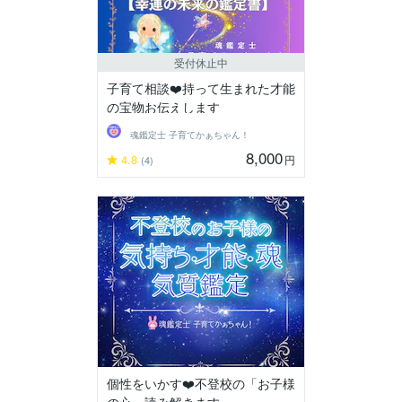
受付休止中
子育て相談❤️持って生まれた才能
の宝物お伝えします
魂鑑定士 子育てかぁちゃん！
8,000
4.8
円
(4)
個性をいかす❤️不登校の「お子様
の心」読み解きます