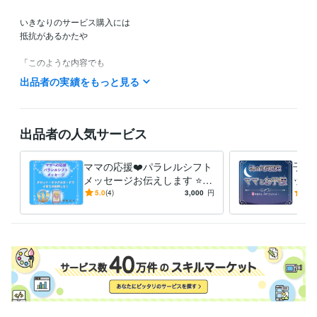
いきなりのサービス購入には

抵抗があるかたや

「このような内容でも

鑑定してもらえるのかなぁ？」など

出品者の実績をもっと見る
ご不安やご不明な点など

ありましたら

お気軽に

出品者の人気サービス
ホーム画面の「メッセージ」

のところから

ママの応援❤️パラレルシフト
子育
お問い合わせください。

メッセージお伝えします ⭐️タ
ット
ロット・オラクルカード⭐️子
子の
5.0
(4)
3,000
円
5.0
こちらから

育て波動上昇の後押しを❗️
く⭐
折り返し

返信させていただきまして

ご不明な点などのご説明を

させていただきます❤️

ご納得いただけましたら

サービスのご購入のお手続きを

お願いいたします(*^^*)
