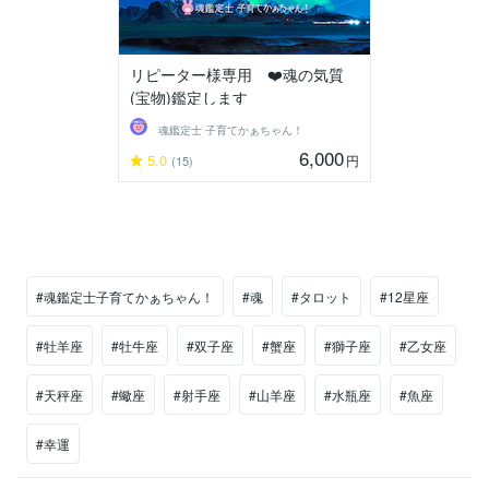
リピーター様専用 ❤️魂の気質
(宝物)鑑定します
魂鑑定士 子育てかぁちゃん！
6,000
5.0
円
(15)
#魂鑑定士子育てかぁちゃん！
#魂
#タロット
#12星座
#牡羊座
#牡牛座
#双子座
#蟹座
#獅子座
#乙女座
#天秤座
#蠍座
#射手座
#山羊座
#水瓶座
#魚座
#幸運