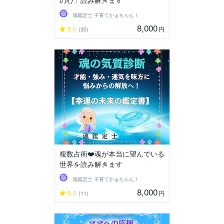
魂鑑定士 子育てかぁちゃん！
8,000
5.0
円
(30)
複数占術❤️魂が本当に望んでいる
世界を読み解きます
魂鑑定士 子育てかぁちゃん！
8,000
5.0
円
(11)