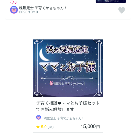
6
魂鑑定士 子育てかぁちゃん！
2023/10/10
子育て相談❤️ママとお子様セット
でお悩み解放します
魂鑑定士 子育てかぁちゃん！
15,000
5.0
円
(31)