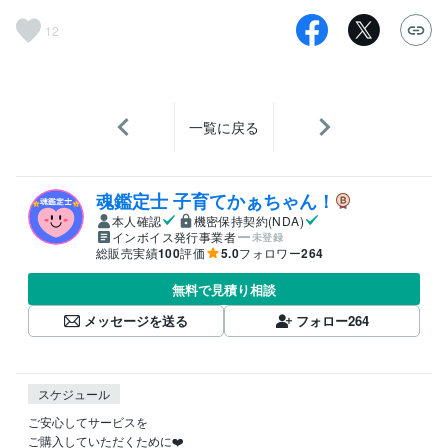
12
一覧に戻る
魂鑑定士 子育てかぁちゃん！
本人確認
機密保持契約(NDA)
インボイス発行事業者
未登録
総販売実績
100
評価
5.0
フォロワー
264
無料で見積り相談
メッセージを送る
フォロー
264
スケジュール
ご安心してサービスを

ご購入していただくために❤️
