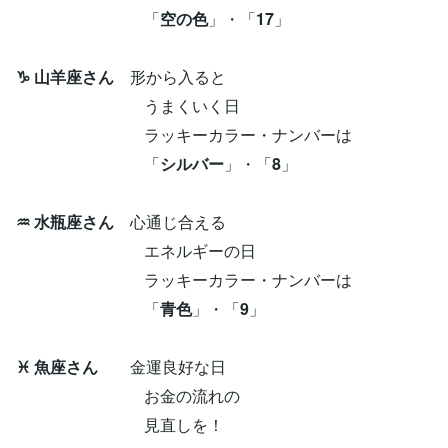
「
空の色
」・「
17
」
♑ 山羊座さん
形から入ると
うまくいく日
ラッキーカラー・ナンバーは
「
シルバー
」・「
8
」
♒ 水瓶座さん
心通じ合える
エネルギーの日
ラッキーカラー・ナンバーは
「
青色
」・「
9
」
♓ 魚座さん
金運良好な日
お金の流れの
見直しを！