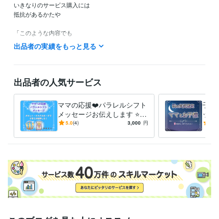
いきなりのサービス購入には

抵抗があるかたや

「このような内容でも

鑑定してもらえるのかなぁ？」など

出品者の実績をもっと見る
ご不安やご不明な点など

ありましたら

お気軽に

出品者の人気サービス
ホーム画面の「メッセージ」

のところから

ママの応援❤️パラレルシフト
子育
お問い合わせください。

メッセージお伝えします ⭐️タ
ット
ロット・オラクルカード⭐️子
子の
5.0
(4)
3,000
円
5.0
こちらから

育て波動上昇の後押しを❗️
く⭐
折り返し

返信させていただきまして

ご不明な点などのご説明を

させていただきます❤️

ご納得いただけましたら

サービスのご購入のお手続きを

お願いいたします(*^^*)

ご相談や鑑定を
