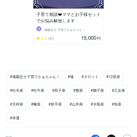
子育て相談❤️ママとお子様セット
でお悩み解放します
魂鑑定士 子育てかぁちゃん！
15,000
5.0
円
(31)
#魂鑑定士子育てかぁちゃん！
#魂
#タロット
#12星座
#牡羊座
#牡牛座
#双子座
#蟹座
#獅子座
#乙女座
#天秤座
#蠍座
#射手座
#山羊座
#水瓶座
#魚座
#幸運