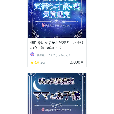
個性をいかす❤️不登校の「お子様
の心」読み解きます
魂鑑定士 子育てかぁちゃん！
8,000
5.0
円
(30)