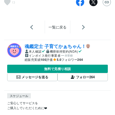
13
一覧に戻る
魂鑑定士 子育てかぁちゃん！
本人確認
機密保持契約(NDA)
インボイス発行事業者
未登録
総販売実績
100
評価
5.0
フォロワー
264
無料で見積り相談
メッセージを送る
フォロー
264
スケジュール
ご安心してサービスを

ご購入していただくために❤️
