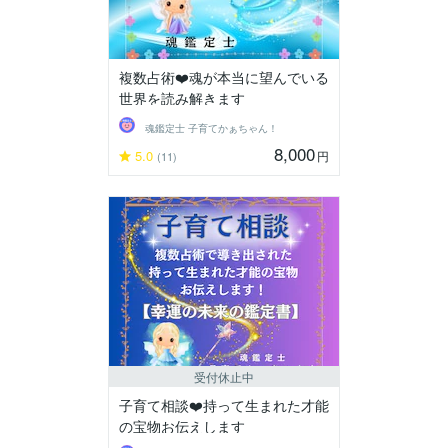
複数占術❤️魂が本当に望んでいる
世界を読み解きます
魂鑑定士 子育てかぁちゃん！
8,000
5.0
円
(11)
受付休止中
子育て相談❤️持って生まれた才能
の宝物お伝えします