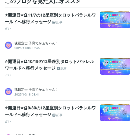
このブログを見た人にオススメ
お受けいただいた後に

安心の波動も

⭐開運日⭐🔮11/7の12星座別タロットパラレルワ
感じていただけますよう

ールドへ移行メッセージ
鑑定書を作成しております。
記事
占い
資格・検定
社会福祉主事任用資格
取得年 : 1983年
福祉住環境コーディネーター2級
取得年 : 2005年
魂鑑定士 子育てかぁちゃん！
2025/11/06 07:45
福祉用具専門相談員
取得年 : 2004年
得意分野
⭐開運日⭐🔮10/19の12星座別タロットパラレル
悩み相談・カウンセリング
【複数占術による解決策】
【親子鑑定】
ワールドへ移行メッセージ
記事
【魂の気質から読み解く不登校の悩み相談】
【ママへの♡パラレル
占い
シフトメッセージ】
子育て相談
不登校のご相談
親子鑑定
家族の悩み
悩み相談
子育ての悩み
魂鑑定士 子育てかぁちゃん！
占い
【魂の気質から読み解く宝物(才能)鑑定】
【本来の魂に気付く
2025/10/18 08:41
ためのお手伝い♡♪】
悩み相談
魂鑑定
子育ての悩み
仕事
家族の悩み
⭐開運日⭐🔮9/30の12星座別タロットパラレルワ
ールドへ移行メッセージ
記事
占い