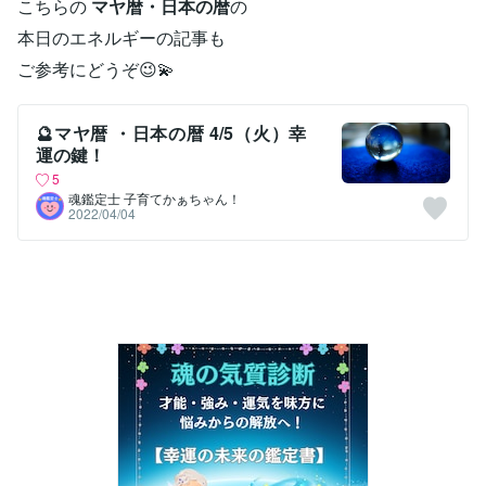
こちらの
マヤ暦・日本の暦
の
本日のエネルギーの記事も
ご参考にどうぞ😉💫
🔮マヤ暦 ・日本の暦 4/5（火）幸
運の鍵！
5
魂鑑定士 子育てかぁちゃん！
2022/04/04