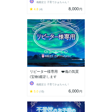
魂鑑定士 子育てかぁちゃん！
8,000
4.8
円
(4)
リピーター様専用 ❤️魂の気質
(宝物)鑑定します
魂鑑定士 子育てかぁちゃん！
6,000
5.0
円
(15)