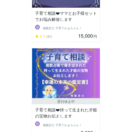
子育て相談❤️ママとお子様セット
でお悩み解放します
魂鑑定士 子育てかぁちゃん！
15,000
5.0
円
(31)
受付休止中
子育て相談❤️持って生まれた才能
の宝物お伝えします
魂鑑定士 子育てかぁちゃん！