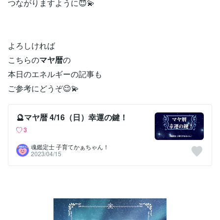
つながりますように😇💫
よろしければ
こちらの
マヤ暦
の
本日のエネルギーの記事も
ご参考にどうぞ😉💫
🔮マヤ暦 4/16（日）幸運の鍵！
3
魂鑑定士 子育てかぁちゃん！
2023/04/15