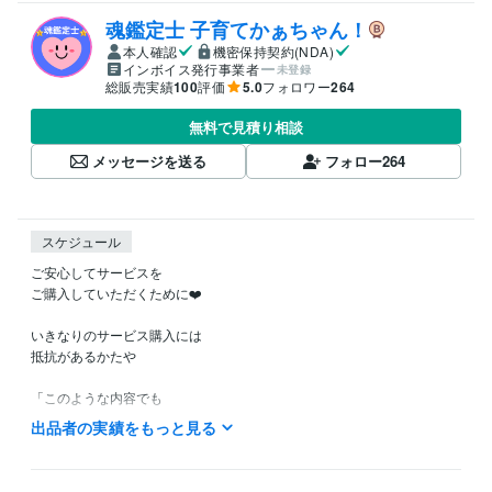
魂鑑定士 子育てかぁちゃん！
本人確認
機密保持契約(NDA)
インボイス発行事業者
未登録
総販売実績
100
評価
5.0
フォロワー
264
無料で見積り相談
メッセージを送る
フォロー
264
スケジュール
ご安心してサービスを

ご購入していただくために❤️

いきなりのサービス購入には

抵抗があるかたや

「このような内容でも

鑑定してもらえるのかなぁ？」など

出品者の実績をもっと見る
ご不安やご不明な点など

ありましたら
