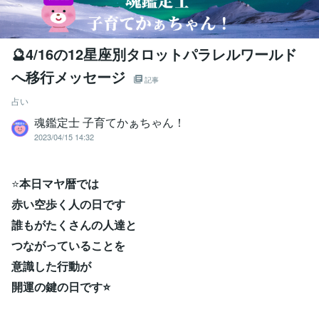
🔮4/16の12星座別タロットパラレルワールド
へ移行メッセージ
記事
占い
魂鑑定士 子育てかぁちゃん！
2023/04/15 14:32
⭐
本日マヤ暦では
赤い空歩く人の日です
誰もがたくさんの人達と
つながっていることを
意識した行動が
開運の鍵の日です⭐