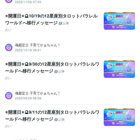
2025/11/06 07:45
福祉用具専門相談員
取得年 : 2004年
得意分野
⭐開運日⭐🔮10/19の12星座別タロットパラレル
悩み相談・カウンセリング
【複数占術による解決策】
【親子鑑定】
ワールドへ移行メッセージ
記事
【魂の気質から読み解く不登校の悩み相談】
【ママへの♡パラレル
占い
シフトメッセージ】
子育て相談
不登校のご相談
親子鑑定
家族の悩み
悩み相談
子育ての悩み
魂鑑定士 子育てかぁちゃん！
占い
【魂の気質から読み解く宝物(才能)鑑定】
【本来の魂に気付く
2025/10/18 08:41
ためのお手伝い♡♪】
悩み相談
魂鑑定
子育ての悩み
仕事
家族の悩み
⭐開運日⭐🔮9/30の12星座別タロットパラレルワ
ールドへ移行メッセージ
記事
占い
魂鑑定士 子育てかぁちゃん！
2025/09/29 08:58
⭐開運日⭐🔮9/11の12星座別タロットパラレルワ
ールドへ移行メッセージ
記事
占い