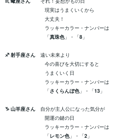
♏ 蠍座さん
それ！妄想かもの日
現実はうまくいくから
大丈夫！
ラッキーカラー・ナンバーは
「
真珠色
」・「
8
」
♐ 射手座さん
遠い未来より
今の喜びを大切にすると
うまくいく日
ラッキーカラー・ナンバーは
「
さくらんぼ色
」・「
13
」
♑ 山羊座さん
自分が主人公になった気分が
開運の鍵の日
ラッキーカラー・ナンバーは
「
レモン色
」・「
2
」