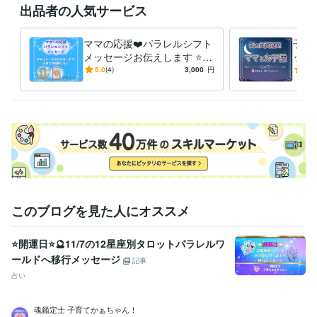
お気軽に

出品者の人気サービス
ホーム画面の「メッセージ」

のところから

ママの応援❤️パラレルシフト
子育
お問い合わせください。

メッセージお伝えします ⭐️タ
ット
ロット・オラクルカード⭐️子
子の
5.0
(4)
3,000
円
5.0
こちらから

育て波動上昇の後押しを❗️
く⭐
折り返し

返信させていただきまして

ご不明な点などのご説明を

させていただきます❤️

ご納得いただけましたら

サービスのご購入のお手続きを

お願いいたします(*^^*)

ご相談や鑑定を

このブログを見た人にオススメ
お受けいただいた後に

安心の波動も

⭐開運日⭐🔮11/7の12星座別タロットパラレルワ
感じていただけますよう

ールドへ移行メッセージ
鑑定書を作成しております。
記事
占い
資格・検定
社会福祉主事任用資格
取得年 : 1983年
福祉住環境コーディネーター2級
取得年 : 2005年
魂鑑定士 子育てかぁちゃん！