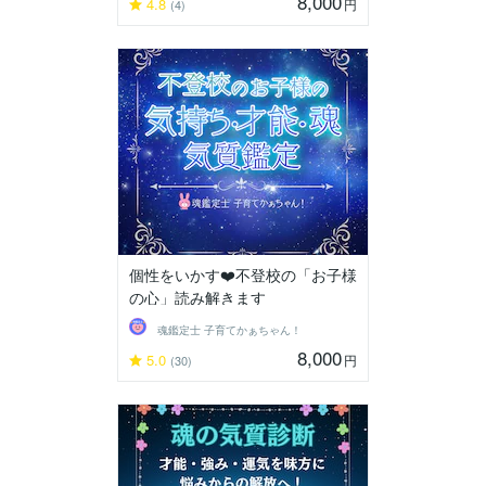
8,000
4.8
円
(4)
個性をいかす❤️不登校の「お子様
の心」読み解きます
魂鑑定士 子育てかぁちゃん！
8,000
5.0
円
(30)