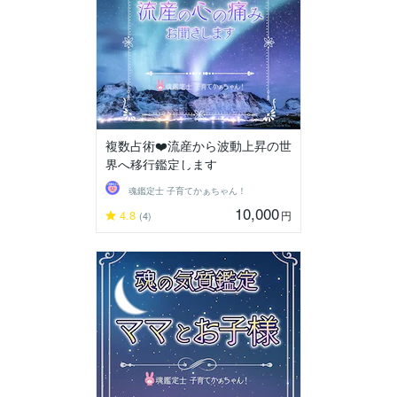
複数占術❤️流産から波動上昇の世
界へ移行鑑定します
魂鑑定士 子育てかぁちゃん！
10,000
4.8
円
(4)