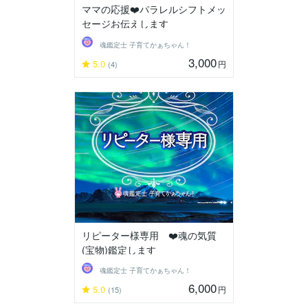
ママの応援❤️パラレルシフトメッ
セージお伝えします
魂鑑定士 子育てかぁちゃん！
3,000
5.0
円
(4)
リピーター様専用 ❤️魂の気質
(宝物)鑑定します
魂鑑定士 子育てかぁちゃん！
6,000
5.0
円
(15)