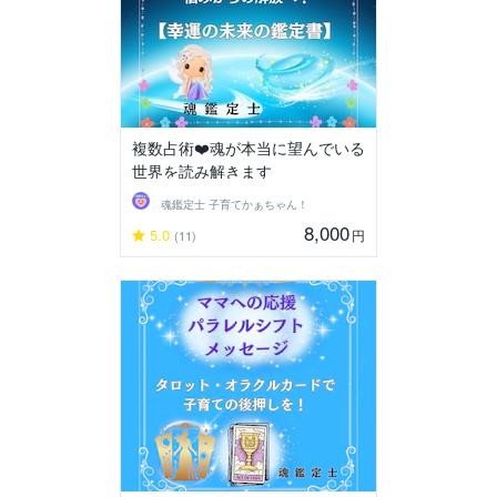
複数占術❤️魂が本当に望んでいる
世界を読み解きます
魂鑑定士 子育てかぁちゃん！
8,000
5.0
円
(11)