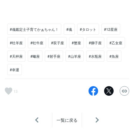
#魂鑑定士子育てかぁちゃん！
#魂
#タロット
#12星座
#牡羊座
#牡牛座
#双子座
#蟹座
#獅子座
#乙女座
#天秤座
#蠍座
#射手座
#山羊座
#水瓶座
#魚座
#幸運
13
一覧に戻る