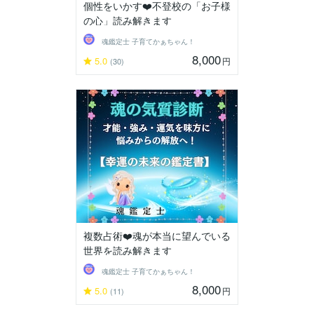
個性をいかす❤️不登校の「お子様
の心」読み解きます
魂鑑定士 子育てかぁちゃん！
8,000
5.0
円
(30)
複数占術❤️魂が本当に望んでいる
世界を読み解きます
魂鑑定士 子育てかぁちゃん！
8,000
5.0
円
(11)