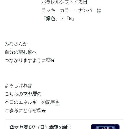
パラレルシフトする日
ラッキーカラー・ナンバーは
「
緑色
」・「
8
」
みなさんが
自分の望む道へ
つながりますように😇💫
よろしければ
こちらの
マヤ暦
の
本日のエネルギーの記事も
ご参考にどうぞ😉💫
🔮マヤ暦 5/7（日）幸運の鍵！