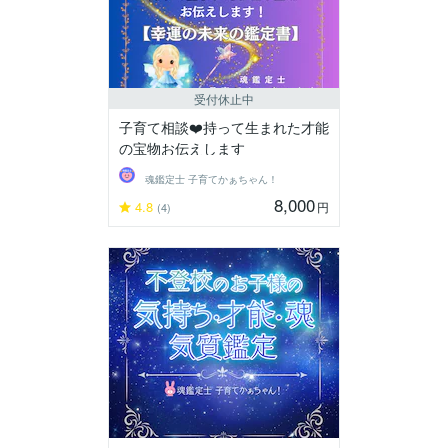
受付休止中
子育て相談❤️持って生まれた才能
の宝物お伝えします
魂鑑定士 子育てかぁちゃん！
8,000
4.8
円
(4)