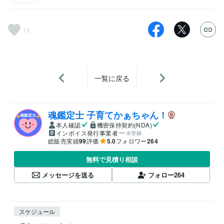
13
一覧に戻る
魂鑑定士 子育てかぁちゃん！
本人確認
機密保持契約(NDA)
インボイス発行事業者
未登録
総販売実績
99
評価
5.0
フォロワー
264
無料で見積り相談
メッセージを送る
フォロー
264
スケジュール