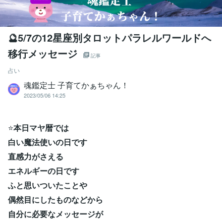
🔮5/7の12星座別タロットパラレルワールドへ
移行メッセージ
記事
占い
魂鑑定士 子育てかぁちゃん！
2023/05/06 14:25
⭐
本日マヤ暦では
白い魔法使いの日です
直感力がさえる
エネルギーの日です
ふと思いついたことや
偶然目にしたものなどから
自分に必要なメッセージが