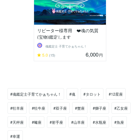
リピーター様専用 ❤️魂の気質
(宝物)鑑定します
魂鑑定士 子育てかぁちゃん！
6,000
5.0
円
(15)
#魂鑑定士子育てかぁちゃん！
#魂
#タロット
#12星座
#牡羊座
#牡牛座
#双子座
#蟹座
#獅子座
#乙女座
#天秤座
#蠍座
#射手座
#山羊座
#水瓶座
#魚座
#幸運