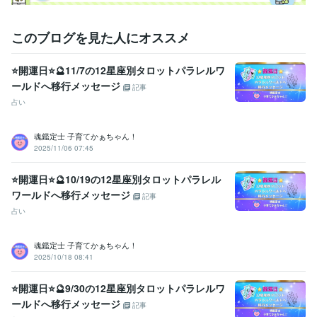
お願いいたします(*^^*)

ご相談や鑑定を

このブログを見た人にオススメ
お受けいただいた後に

安心の波動も

⭐開運日⭐🔮11/7の12星座別タロットパラレルワ
感じていただけますよう

ールドへ移行メッセージ
鑑定書を作成しております。
記事
占い
資格・検定
社会福祉主事任用資格
取得年 : 1983年
福祉住環境コーディネーター2級
取得年 : 2005年
魂鑑定士 子育てかぁちゃん！
2025/11/06 07:45
福祉用具専門相談員
取得年 : 2004年
得意分野
⭐開運日⭐🔮10/19の12星座別タロットパラレル
悩み相談・カウンセリング
【複数占術による解決策】
【親子鑑定】
ワールドへ移行メッセージ
記事
【魂の気質から読み解く不登校の悩み相談】
【ママへの♡パラレル
占い
シフトメッセージ】
子育て相談
不登校のご相談
親子鑑定
家族の悩み
悩み相談
子育ての悩み
魂鑑定士 子育てかぁちゃん！
占い
【魂の気質から読み解く宝物(才能)鑑定】
【本来の魂に気付く
2025/10/18 08:41
ためのお手伝い♡♪】
悩み相談
魂鑑定
子育ての悩み
仕事
家族の悩み
⭐開運日⭐🔮9/30の12星座別タロットパラレルワ
ールドへ移行メッセージ
記事