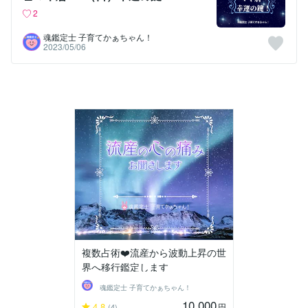
2
魂鑑定士 子育てかぁちゃん！
2023/05/06
複数占術❤️流産から波動上昇の世
界へ移行鑑定します
魂鑑定士 子育てかぁちゃん！
10,000
4.8
円
(4)