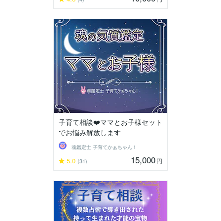
子育て相談❤️ママとお子様セット
でお悩み解放します
魂鑑定士 子育てかぁちゃん！
15,000
5.0
円
(31)