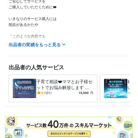
ご安心してサービスを

ご購入していただくために❤️

いきなりのサービス購入には

抵抗があるかたや

「このような内容でも

鑑定してもらえるのかなぁ？」など

出品者の実績をもっと見る
ご不安やご不明な点など

ありましたら

お気軽に

出品者の人気サービス
ホーム画面の「メッセージ」

のところから

子育て相談❤️ママとお子様セ
複数
お問い合わせください。

ットでお悩み解放します 親
いる
子の「魂の気質」から読み解
の気
5.0
(31)
15,000
円
5.0
こちらから

く⭐️子育ての悩み解決策！❤️
身ら
折り返し

めに
返信させていただきまして

ご不明な点などのご説明を

させていただきます❤️

ご納得いただけましたら

サービスのご購入のお手続きを
