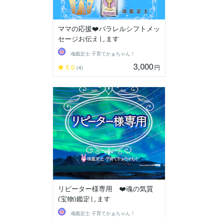
ママの応援❤️パラレルシフトメッ
セージお伝えします
魂鑑定士 子育てかぁちゃん！
3,000
5.0
円
(4)
リピーター様専用 ❤️魂の気質
(宝物)鑑定します
魂鑑定士 子育てかぁちゃん！