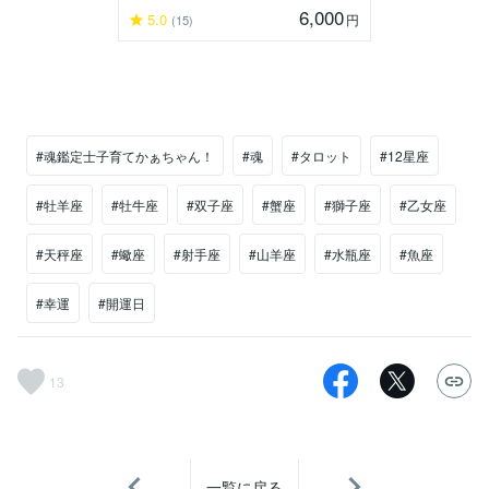
6,000
5.0
円
(15)
#魂鑑定士子育てかぁちゃん！
#魂
#タロット
#12星座
#牡羊座
#牡牛座
#双子座
#蟹座
#獅子座
#乙女座
#天秤座
#蠍座
#射手座
#山羊座
#水瓶座
#魚座
#幸運
#開運日
13
一覧に戻る