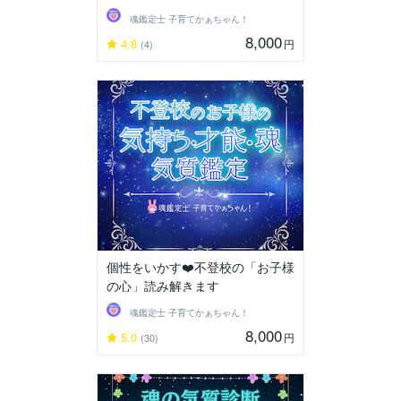
魂鑑定士 子育てかぁちゃん！
8,000
4.8
円
(4)
個性をいかす❤️不登校の「お子様
の心」読み解きます
魂鑑定士 子育てかぁちゃん！
8,000
5.0
円
(30)