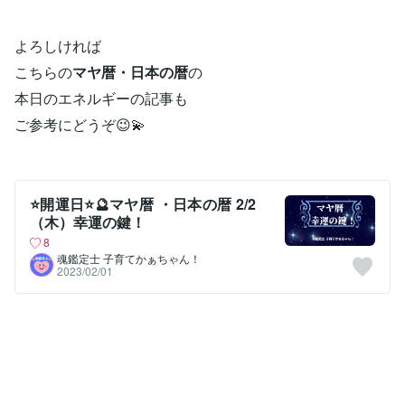
よろしければ
こちらの
マヤ暦・日本の暦
の
本日のエネルギーの記事も
ご参考にどうぞ😉💫
⭐開運日⭐🔮マヤ暦 ・日本の暦 2/2
（木）幸運の鍵！
8
魂鑑定士 子育てかぁちゃん！
2023/02/01