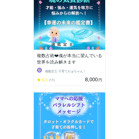
複数占術❤️魂が本当に望んでいる
世界を読み解きます
魂鑑定士 子育てかぁちゃん！
8,000
5.0
円
(11)