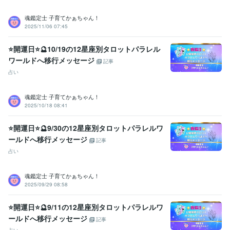
社会福祉主事任用資格
取得年 : 1983年
福祉住環境コーディネーター2級
取得年 : 2005年
魂鑑定士 子育てかぁちゃん！
2025/11/06 07:45
福祉用具専門相談員
取得年 : 2004年
得意分野
⭐開運日⭐🔮10/19の12星座別タロットパラレル
悩み相談・カウンセリング
【複数占術による解決策】
【親子鑑定】
ワールドへ移行メッセージ
記事
【魂の気質から読み解く不登校の悩み相談】
【ママへの♡パラレル
占い
シフトメッセージ】
子育て相談
不登校のご相談
親子鑑定
家族の悩み
悩み相談
子育ての悩み
魂鑑定士 子育てかぁちゃん！
占い
【魂の気質から読み解く宝物(才能)鑑定】
【本来の魂に気付く
2025/10/18 08:41
ためのお手伝い♡♪】
悩み相談
魂鑑定
子育ての悩み
仕事
家族の悩み
⭐開運日⭐🔮9/30の12星座別タロットパラレルワ
ールドへ移行メッセージ
記事
占い
魂鑑定士 子育てかぁちゃん！
2025/09/29 08:58
⭐開運日⭐🔮9/11の12星座別タロットパラレルワ
ールドへ移行メッセージ
記事