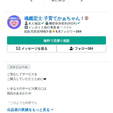
魂鑑定士 子育てかぁちゃん！
本人確認
機密保持契約(NDA)
インボイス発行事業者
未登録
総販売実績
100
評価
5.0
フォロワー
264
無料で見積り相談
メッセージを送る
フォロー
264
スケジュール
ご安心してサービスを

ご購入していただくために❤️

いきなりのサービス購入には

抵抗があるかたや

「このような内容でも

鑑定してもらえるのかなぁ？」など

出品者の実績をもっと見る