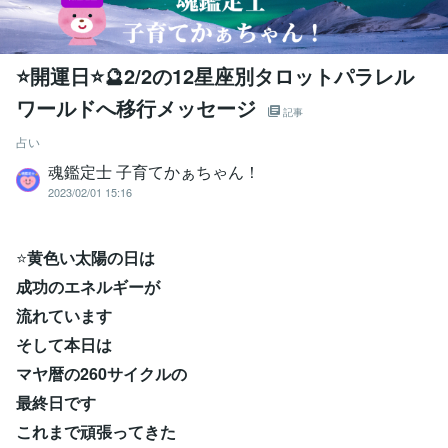
⭐開運日⭐🔮2/2の12星座別タロットパラレル
ワールドへ移行メッセージ
記事
占い
魂鑑定士 子育てかぁちゃん！
2023/02/01 15:16
⭐
黄色い太陽の日は
成功のエネルギーが
流れています
そして本日は
マヤ暦の260サイクルの
最終日です
これまで頑張ってきた