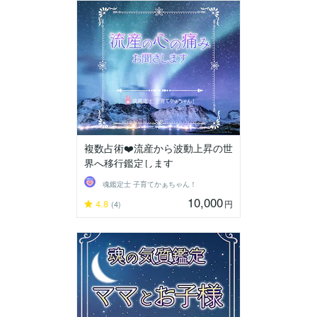
複数占術❤️流産から波動上昇の世
界へ移行鑑定します
魂鑑定士 子育てかぁちゃん！
10,000
4.8
円
(4)