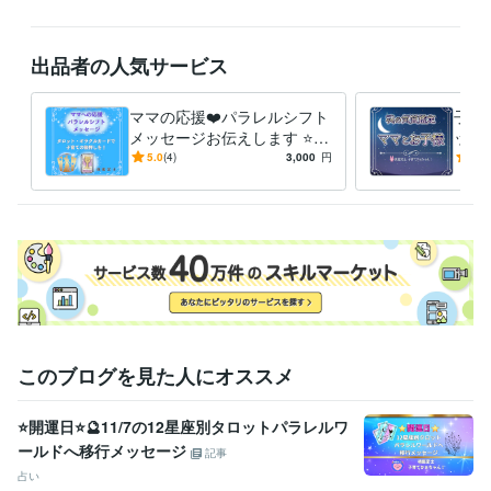
ご不安やご不明な点など

ありましたら

お気軽に

出品者の人気サービス
ホーム画面の「メッセージ」

のところから

ママの応援❤️パラレルシフト
子育
お問い合わせください。

メッセージお伝えします ⭐️タ
ット
ロット・オラクルカード⭐️子
子の
5.0
(4)
3,000
円
5.0
こちらから

育て波動上昇の後押しを❗️
く⭐
折り返し

返信させていただきまして

ご不明な点などのご説明を

させていただきます❤️

ご納得いただけましたら

サービスのご購入のお手続きを

お願いいたします(*^^*)

ご相談や鑑定を

このブログを見た人にオススメ
お受けいただいた後に

安心の波動も

⭐開運日⭐🔮11/7の12星座別タロットパラレルワ
感じていただけますよう

ールドへ移行メッセージ
鑑定書を作成しております。
記事
占い
資格・検定