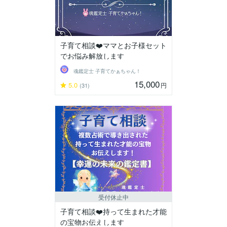
子育て相談❤️ママとお子様セット
でお悩み解放します
魂鑑定士 子育てかぁちゃん！
15,000
5.0
円
(31)
受付休止中
子育て相談❤️持って生まれた才能
の宝物お伝えします