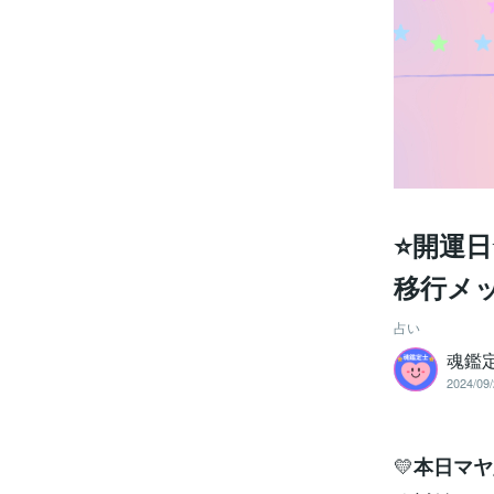
⭐開運日
移行メ
占い
魂鑑
2024/09/
💛
本日マヤ