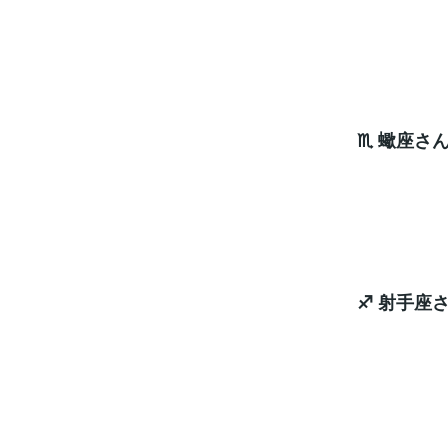
次
ラッキ
♏ 蠍座さ
次
ラッキ
♐ 射手座
次
ラッキ