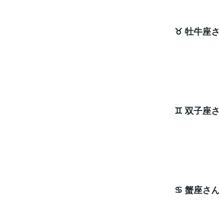
♉ 牡牛座
次
ラッキ
♊ 双子座
次
ラッキ
♋ 蟹座さ
次