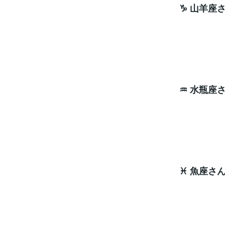
♑ 山羊座
次
ラッキ
♒ 水瓶座
次
ラッキ
♓ 魚座さ
次
ラッキ