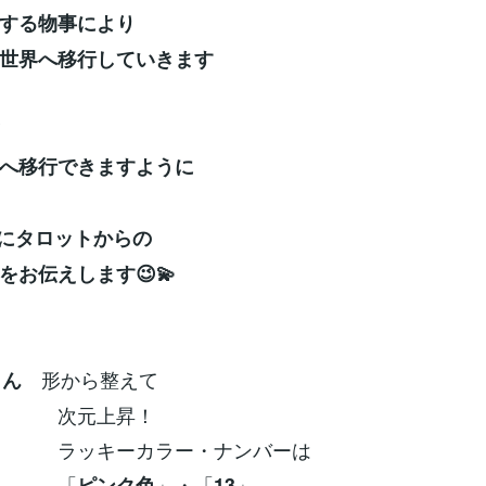
する物事により
世界へ移行していきます
へ移行できますように
別にタロットからの
をお伝えします😉💫
形から整えて
さん
元上昇！
ーカラー・ナンバーは
「
」・「
」
ピンク色
13