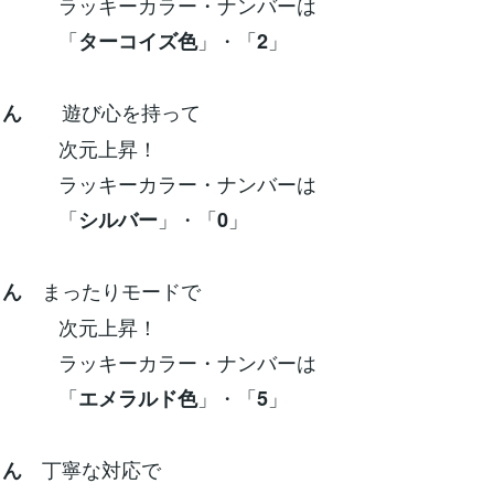
ーカラー・ナンバーは
「
」・「
」
ターコイズ色
2
遊び心を持って
座さん
元上昇！
ーカラー・ナンバーは
「
」・「
」
シルバー
0
まったりモードで
さん
元上昇！
ーカラー・ナンバーは
「
」・「
」
エメラルド色
5
丁寧な対応で
さん