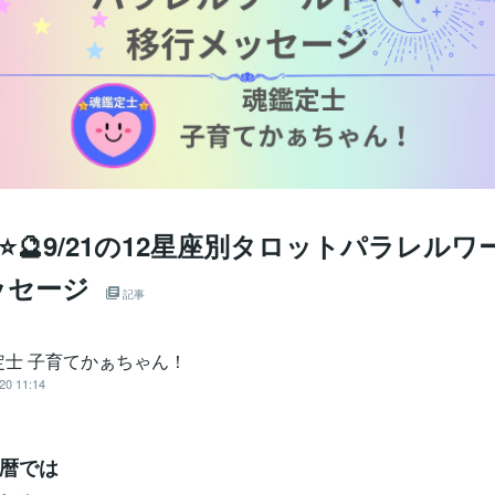
⭐🔮9/21の12星座別タロットパラレル
ッセージ
記事
定士 子育てかぁちゃん！
20 11:14
暦では