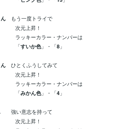
もう一度トライで
さん
元上昇！
ーカラー・ナンバーは
「
」・「
」
すいか色
8
ひとくふうしてみて
さん
元上昇！
ーカラー・ナンバーは
「
」・「
」
みかん色
4
強い意志を持って
ん
元上昇！