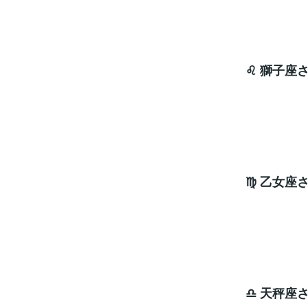
ラッキ
♌ 獅子
次
ラッキ
♍ 乙女座
次
ラッキ
♎ 天秤座