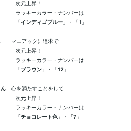
元上昇！
ーカラー・ナンバーは
「
」・「
」
インディゴブルー
1
マニアックに追求で
ん
元上昇！
ーカラー・ナンバーは
「
」・「
」
ブラウン
12
心を満たすことをして
さん
元上昇！
ーカラー・ナンバーは
「
」・「
」
チョコレート色
7