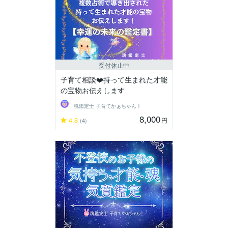
受付休止中
子育て相談❤️持って生まれた才能
の宝物お伝えします
魂鑑定士 子育てかぁちゃん！
8,000
4.8
円
(4)