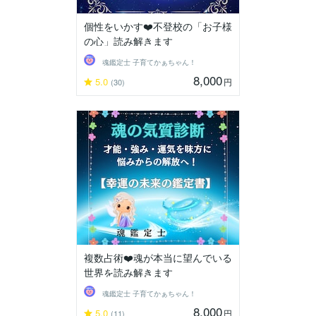
個性をいかす❤️不登校の「お子様
の心」読み解きます
魂鑑定士 子育てかぁちゃん！
8,000
5.0
円
(30)
複数占術❤️魂が本当に望んでいる
世界を読み解きます
魂鑑定士 子育てかぁちゃん！
8,000
5.0
円
(11)