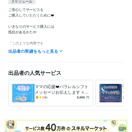
スケジュール
ご安心してサービスを

ご購入していただくために❤️

いきなりのサービス購入には

抵抗があるかたや

「このような内容でも

鑑定してもらえるのかなぁ？」など

出品者の実績をもっと見る
ご不安やご不明な点など

ありましたら

お気軽に

出品者の人気サービス
ホーム画面の「メッセージ」

のところから

ママの応援❤️パラレルシフト
子育
お問い合わせください。

メッセージお伝えします ⭐️タ
ット
ロット・オラクルカード⭐️子
子の
5.0
(4)
3,000
円
5.0
こちらから

育て波動上昇の後押しを❗️
く⭐
折り返し

返信させていただきまして

ご不明な点などのご説明を

させていただきます❤️
