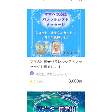
ママの応援❤️パラレルシフトメッ
セージお伝えします
魂鑑定士 子育てかぁちゃん！
3,000
5.0
円
(4)