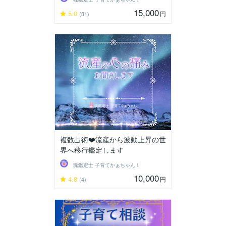
15,000
5.0
円
(31)
複数占術❤️流産から波動上昇の世
界へ移行鑑定します
魂鑑定士 子育てかぁちゃん！
10,000
4.8
円
(4)