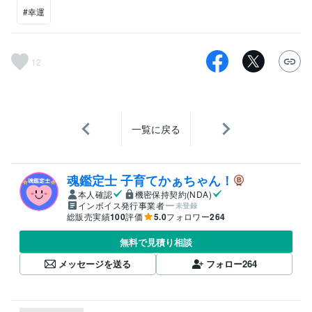
#幸運
12
一覧に戻る
魂鑑定士 子育てかぁちゃん！
本人確認
機密保持契約(NDA)
インボイス発行事業者
未登録
総販売実績
100
評価
5.0
フォロワー
264
無料で見積り相談
メッセージを送る
フォロー
264