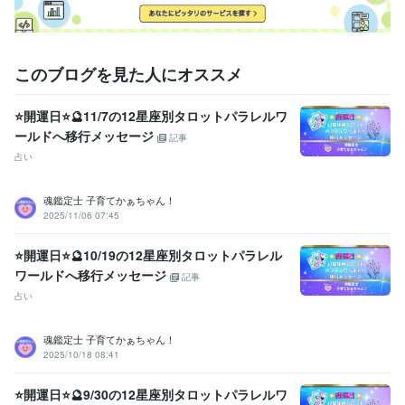
ご納得いただけましたら

サービスのご購入のお手続きを

お願いいたします(*^^*)

ご相談や鑑定を

このブログを見た人にオススメ
お受けいただいた後に

安心の波動も

⭐開運日⭐🔮11/7の12星座別タロットパラレルワ
感じていただけますよう

ールドへ移行メッセージ
鑑定書を作成しております。
記事
占い
資格・検定
社会福祉主事任用資格
取得年 : 1983年
福祉住環境コーディネーター2級
取得年 : 2005年
魂鑑定士 子育てかぁちゃん！
2025/11/06 07:45
福祉用具専門相談員
取得年 : 2004年
得意分野
⭐開運日⭐🔮10/19の12星座別タロットパラレル
悩み相談・カウンセリング
【複数占術による解決策】
【親子鑑定】
ワールドへ移行メッセージ
記事
【魂の気質から読み解く不登校の悩み相談】
【ママへの♡パラレル
占い
シフトメッセージ】
子育て相談
不登校のご相談
親子鑑定
家族の悩み
悩み相談
子育ての悩み
魂鑑定士 子育てかぁちゃん！
占い
【魂の気質から読み解く宝物(才能)鑑定】
【本来の魂に気付く
2025/10/18 08:41
ためのお手伝い♡♪】
悩み相談
魂鑑定
子育ての悩み
仕事
家族の悩み
⭐開運日⭐🔮9/30の12星座別タロットパラレルワ