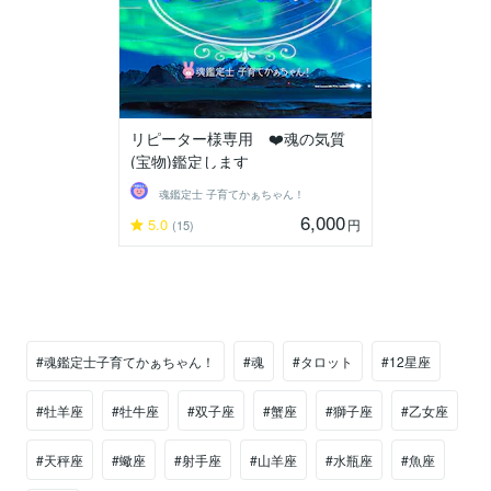
リピーター様専用 ❤️魂の気質
(宝物)鑑定します
魂鑑定士 子育てかぁちゃん！
6,000
5.0
円
(15)
#魂鑑定士子育てかぁちゃん！
#魂
#タロット
#12星座
#牡羊座
#牡牛座
#双子座
#蟹座
#獅子座
#乙女座
#天秤座
#蠍座
#射手座
#山羊座
#水瓶座
#魚座