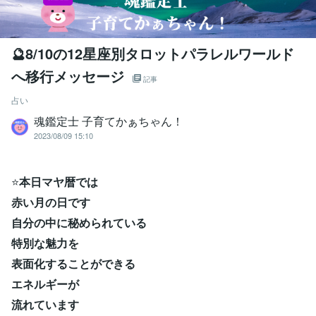
🔮8/10の12星座別タロットパラレルワールド
へ移行メッセージ
記事
占い
魂鑑定士 子育てかぁちゃん！
2023/08/09 15:10
⭐
本日マヤ暦では
赤い月の日です
自分の中に秘められている
特別な魅力を
表面化することができる
エネルギーが
流れています