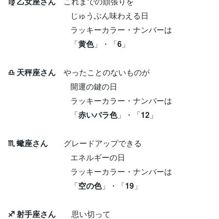
♍ 乙女座さん
これまでの頑張りを
じゅうぶん味わえる日
ラッキーカラー・ナンバーは
「
黄色
」・「
6
」
♎ 天秤座さん
やったことのないものが
開運の鍵の日
ラッキーカラー・ナンバーは
「
赤いバラ色
」・「
12
」
♏ 蠍座さん
グレードアップできる
エネルギーの日
ラッキーカラー・ナンバーは
「
空の色
」・「
19
」
♐ 射手座さん
思い切って