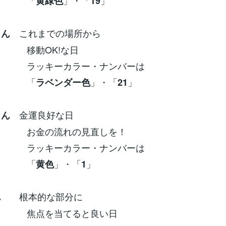
「
」・「
」
黄緑色
19
これまでの場所から
さん
OK!な日
ーカラー・ナンバーは
「
」・「
」
ラベンダー色
21
金運良好な日
さん
の流れの見直しを！
ーカラー・ナンバーは
「
」・「
」
黄色
1
根本的な部分に
ん
を当てると良い日