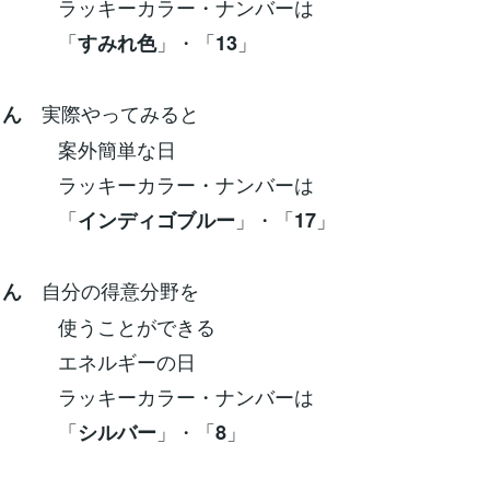
ーカラー・ナンバーは
「
」・「
」
すみれ色
13
実際やってみると
さん
簡単な日
ーカラー・ナンバーは
「
」・「
」
インディゴブルー
17
自分の得意分野を
さん
ことができる
ルギーの日
ーカラー・ナンバーは
「
」・「
」
シルバー
8