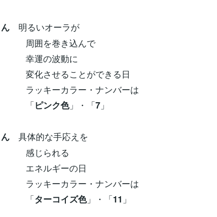
明るいオーラが
さん
を巻き込んで
の波動に
せることができる日
ーカラー・ナンバーは
「
」・「
」
ピンク色
7
具体的な手応えを
さん
じられる
ルギーの日
ーカラー・ナンバーは
「
」・「
」
ターコイズ色
11