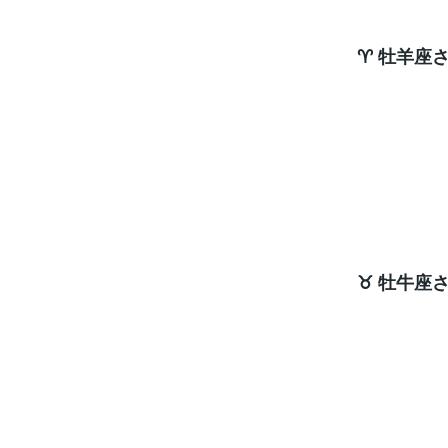
♈ 牡羊座
周囲
幸運
変化さ
ラッキ
♉ 牡牛座
感
エネ
ラッキ