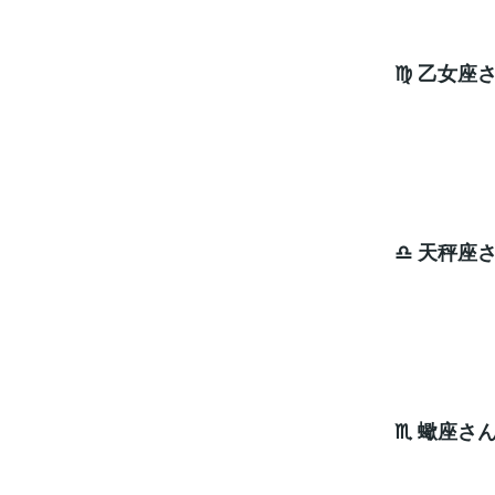
♍ 乙女座
移動
ラッキ
♎ 天秤座
お金
ラッキ
♏ 蠍座さ
焦点