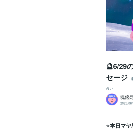
🔮6/
セージ
占い
魂鑑
2023/06/
⭐
本日マヤ