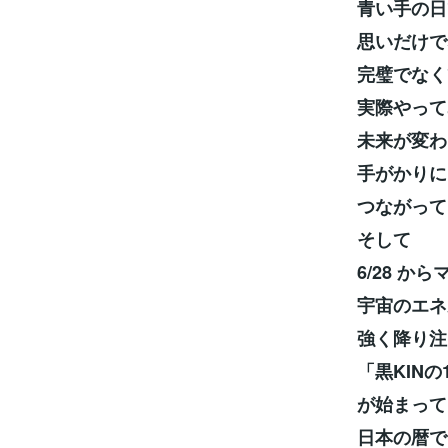
青い手の日
思いだけで
完璧でなく
実際やって
未来が変わ
手がかりに
つながって
そして
6/28 か
宇宙のエネ
強く降り注
「黒KINの
が始まって
日本の暦で