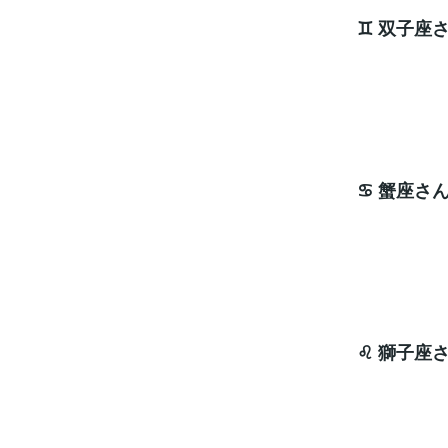
♊ 双子座
波動
ラッキ
♋ 蟹座さ
うま
ラッキ
♌ 獅子座
エネ
ラッキ