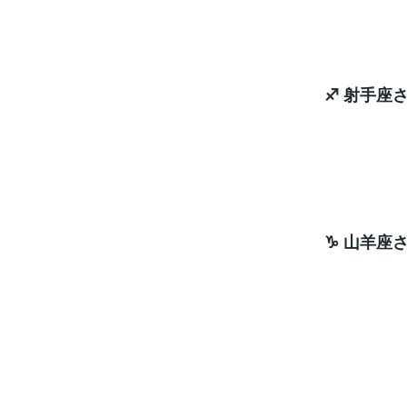
ラッキ
♐ 射手座
案外
ラッキ
♑ 山羊座
使う
エネ
ラッキ