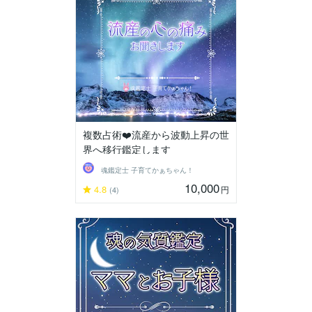
複数占術❤️流産から波動上昇の世
界へ移行鑑定します
魂鑑定士 子育てかぁちゃん！
10,000
4.8
円
(4)