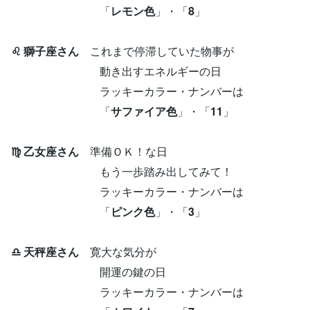
「
レモン色
」・「
8
」
♌ 獅子座さん
これまで停滞していた物事が
動き出すエネルギーの日
ラッキーカラー・ナンバーは
「
サファイア色
」・「
11
」
♍ 乙女座さん
準備ＯＫ！な日
もう一歩踏み出してみて！
ラッキーカラー・ナンバーは
「
ピンク色
」・「
3
」
♎ 天秤座さん
寛大な気分が
開運の鍵の日
ラッキーカラー・ナンバーは