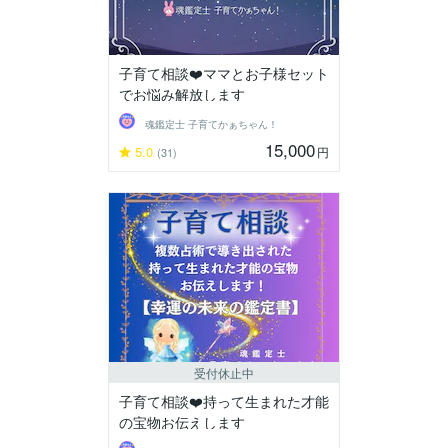
子育て相談❤️ママとお子様セット
でお悩み解放します
魂鑑定士 子育てかぁちゃん！
15,000
5.0
円
(31)
受付休止中
子育て相談❤️持って生まれた才能
の宝物お伝えします