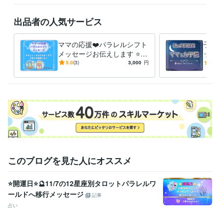
ありましたら

お気軽に

出品者の人気サービス
ホーム画面の「メッセージ」

のところから

ママの応援❤️パラレルシフト
子育
お問い合わせください。

メッセージお伝えします ⭐️タ
ット
ロット・オラクルカード⭐️子
子の
5.0
(3)
3,000
円
5.0
こちらから

育て波動上昇の後押しを❗️
く⭐
折り返し

返信させていただきまして

ご不明な点などのご説明を

させていただきます❤️

ご納得いただけましたら

サービスのご購入のお手続きを

お願いいたします(*^^*)

ご相談や鑑定を

このブログを見た人にオススメ
お受けいただいた後に

安心の波動も

⭐開運日⭐🔮11/7の12星座別タロットパラレルワ
感じていただけますよう

ールドへ移行メッセージ
鑑定書を作成しております。
記事
占い
資格・検定
社会福祉主事任用資格
取得年 : 1983年