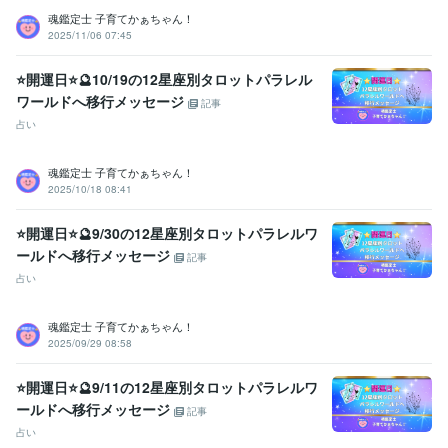
福祉住環境コーディネーター2級
取得年 : 2005年
魂鑑定士 子育てかぁちゃん！
2025/11/06 07:45
福祉用具専門相談員
取得年 : 2004年
得意分野
⭐開運日⭐🔮10/19の12星座別タロットパラレル
悩み相談・カウンセリング
【複数占術による解決策】
【親子鑑定】
ワールドへ移行メッセージ
記事
【魂の気質から読み解く不登校の悩み相談】
【ママへの♡パラレル
占い
シフトメッセージ】
子育て相談
不登校のご相談
親子鑑定
家族の悩み
悩み相談
子育ての悩み
魂鑑定士 子育てかぁちゃん！
占い
【魂の気質から読み解く宝物(才能)鑑定】
【本来の魂に気付く
2025/10/18 08:41
ためのお手伝い♡♪】
悩み相談
魂鑑定
子育ての悩み
仕事
家族の悩み
⭐開運日⭐🔮9/30の12星座別タロットパラレルワ
ールドへ移行メッセージ
記事
占い
魂鑑定士 子育てかぁちゃん！
2025/09/29 08:58
⭐開運日⭐🔮9/11の12星座別タロットパラレルワ
ールドへ移行メッセージ
記事
占い