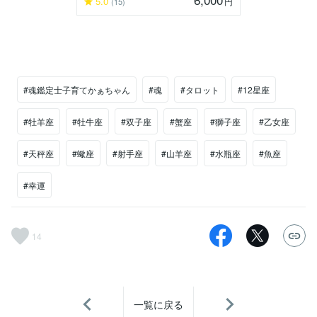
5.0
円
(15)
#魂鑑定士子育てかぁちゃん
#魂
#タロット
#12星座
#牡羊座
#牡牛座
#双子座
#蟹座
#獅子座
#乙女座
#天秤座
#蠍座
#射手座
#山羊座
#水瓶座
#魚座
#幸運
14
一覧に戻る