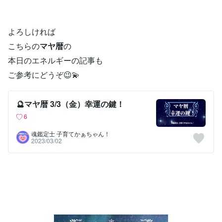
よろしければ
こちらの
マヤ暦
の
本日のエネルギーの記事も
ご参考にどうぞ😉💫
🔮マヤ暦 3/3（金）幸運の鍵！
6
魂鑑定士 子育てかぁちゃん！
2023/03/02