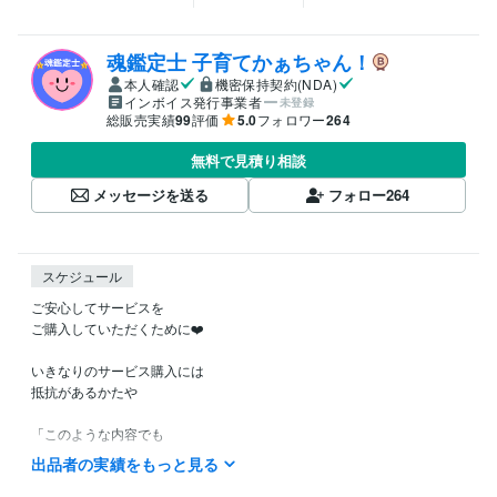
魂鑑定士 子育てかぁちゃん！
本人確認
機密保持契約(NDA)
インボイス発行事業者
未登録
総販売実績
99
評価
5.0
フォロワー
264
無料で見積り相談
メッセージを送る
フォロー
264
スケジュール
ご安心してサービスを

ご購入していただくために❤️

いきなりのサービス購入には

抵抗があるかたや

「このような内容でも

鑑定してもらえるのかなぁ？」など

出品者の実績をもっと見る
ご不安やご不明な点など
