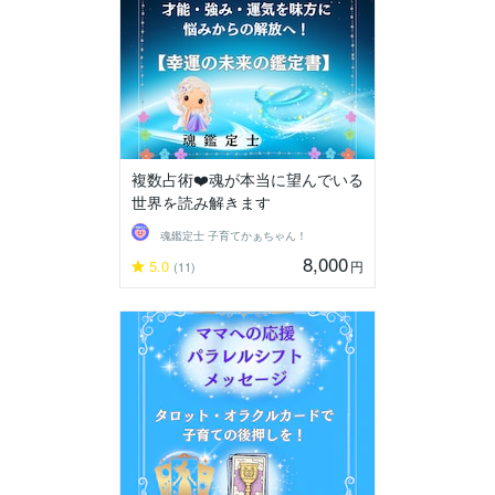
複数占術❤️魂が本当に望んでいる
世界を読み解きます
魂鑑定士 子育てかぁちゃん！
8,000
5.0
円
(11)