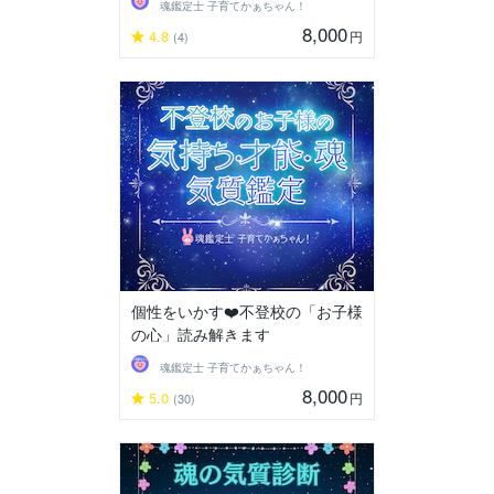
魂鑑定士 子育てかぁちゃん！
8,000
4.8
円
(4)
個性をいかす❤️不登校の「お子様
の心」読み解きます
魂鑑定士 子育てかぁちゃん！
8,000
5.0
円
(30)