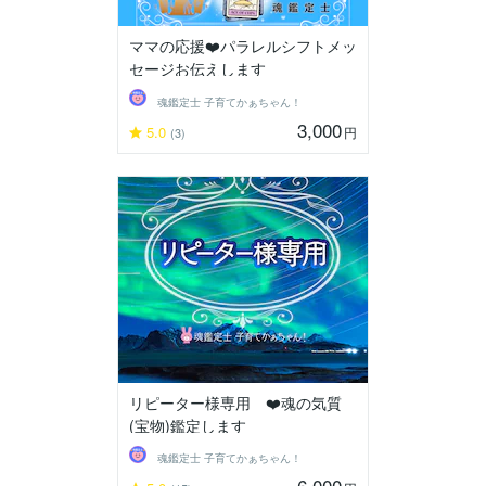
ママの応援❤️パラレルシフトメッ
セージお伝えします
魂鑑定士 子育てかぁちゃん！
3,000
5.0
円
(3)
リピーター様専用 ❤️魂の気質
(宝物)鑑定します
魂鑑定士 子育てかぁちゃん！
6,000