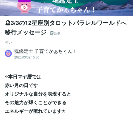
🔮3/3の12星座別タロットパラレルワールドへ
移行メッセージ
記事
占い
魂鑑定士 子育てかぁちゃん！
2023/03/02 15:50
⭐
本日マヤ暦では
赤い月の日です
オリジナルな自分を表現すると
その魅力が輝くことができる
エネルギーが流れています⭐