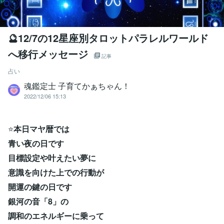
🔮12/7の12星座別タロットパラレルワールド
へ移行メッセージ
記事
占い
魂鑑定士 子育てかぁちゃん！
2022/12/06 15:13
⭐
本日マヤ暦では
青い夜の日です
目標設定や叶えたい夢に
意識を向けた上での行動が
開運の鍵の日です
銀河の音「8」の
調和のエネルギーに乗って