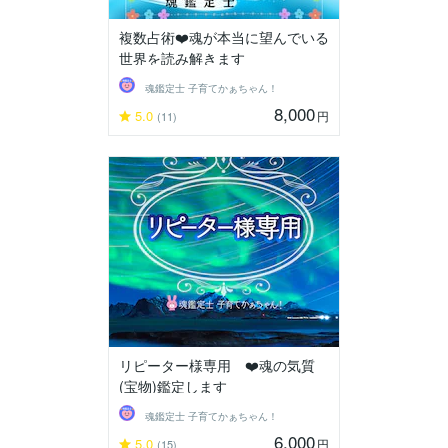
複数占術❤️魂が本当に望んでいる
世界を読み解きます
魂鑑定士 子育てかぁちゃん！
8,000
5.0
円
(11)
リピーター様専用 ❤️魂の気質
(宝物)鑑定します
魂鑑定士 子育てかぁちゃん！
6,000
5.0
円
(15)