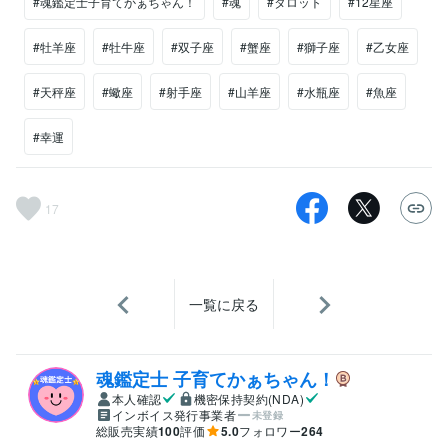
#魂鑑定士子育てかぁちゃん！
#魂
#タロット
#12星座
#牡羊座
#牡牛座
#双子座
#蟹座
#獅子座
#乙女座
#天秤座
#蠍座
#射手座
#山羊座
#水瓶座
#魚座
#幸運
17
一覧に戻る
魂鑑定士 子育てかぁちゃん！
本人確認
機密保持契約(NDA)
インボイス発行事業者
未登録
総販売実績
100
評価
5.0
フォロワー
264