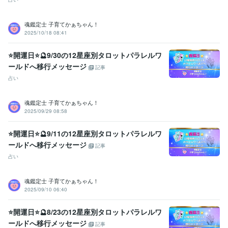
シフトメッセージ】
子育て相談
不登校のご相談
親子鑑定
家族の悩み
悩み相談
子育ての悩み
魂鑑定士 子育てかぁちゃん！
占い
【魂の気質から読み解く宝物(才能)鑑定】
【本来の魂に気付く
2025/10/18 08:41
ためのお手伝い♡♪】
悩み相談
魂鑑定
子育ての悩み
仕事
家族の悩み
⭐開運日⭐🔮9/30の12星座別タロットパラレルワ
ールドへ移行メッセージ
記事
占い
魂鑑定士 子育てかぁちゃん！
2025/09/29 08:58
⭐開運日⭐🔮9/11の12星座別タロットパラレルワ
ールドへ移行メッセージ
記事
占い
魂鑑定士 子育てかぁちゃん！
2025/09/10 06:40
⭐開運日⭐🔮8/23の12星座別タロットパラレルワ
ールドへ移行メッセージ
記事