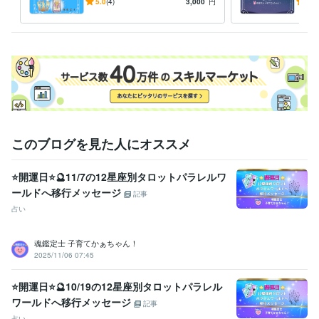
ロット・オラクルカード⭐️子
子の
5.0
(4)
3,000
円
5.0
こちらから

育て波動上昇の後押しを❗️
く⭐
折り返し

返信させていただきまして

ご不明な点などのご説明を

させていただきます❤️

ご納得いただけましたら

サービスのご購入のお手続きを

お願いいたします(*^^*)

ご相談や鑑定を

このブログを見た人にオススメ
お受けいただいた後に

安心の波動も

⭐開運日⭐🔮11/7の12星座別タロットパラレルワ
感じていただけますよう

ールドへ移行メッセージ
鑑定書を作成しております。
記事
占い
資格・検定
社会福祉主事任用資格
取得年 : 1983年
福祉住環境コーディネーター2級
取得年 : 2005年
魂鑑定士 子育てかぁちゃん！
2025/11/06 07:45
福祉用具専門相談員
取得年 : 2004年
得意分野
⭐開運日⭐🔮10/19の12星座別タロットパラレル
悩み相談・カウンセリング
【複数占術による解決策】
【親子鑑定】
ワールドへ移行メッセージ
記事
【魂の気質から読み解く不登校の悩み相談】
【ママへの♡パラレル
占い