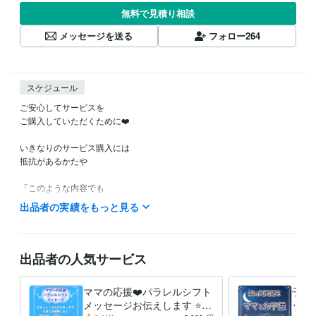
無料で見積り相談
メッセージを送る
フォロー
264
スケジュール
ご安心してサービスを

ご購入していただくために❤️

いきなりのサービス購入には

抵抗があるかたや

「このような内容でも

鑑定してもらえるのかなぁ？」など

出品者の実績をもっと見る
ご不安やご不明な点など

ありましたら

お気軽に

出品者の人気サービス
ホーム画面の「メッセージ」

のところから

ママの応援❤️パラレルシフト
子育
お問い合わせください。

メッセージお伝えします ⭐️タ
ット