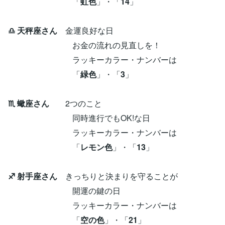
「
虹色
」・「
14
」
♎ 天秤座さん
金運良好な日
お金の流れの見直しを！
ラッキーカラー・ナンバーは
「
緑色
」・「
3
」
♏ 蠍座さん
2つのこと
同時進行でもOK!な日
ラッキーカラー・ナンバーは
「
レモン色
」・「
13
」
♐ 射手座さん
きっちりと決まりを守ることが
開運の鍵の日
ラッキーカラー・ナンバーは
「
空の色
」・「
21
」