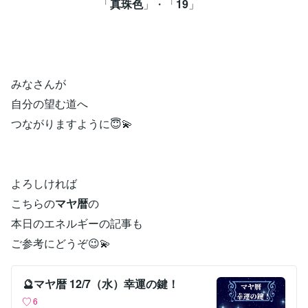
「
真珠色
」・「
19
」
みなさんが
自分の望む道へ
つながりますように😇💫
よろしければ
こちらの
マヤ暦
の
本日のエネルギーの記事も
ご参考にどうぞ😉💫
🔮マヤ暦 12/7（水）幸運の鍵！
6