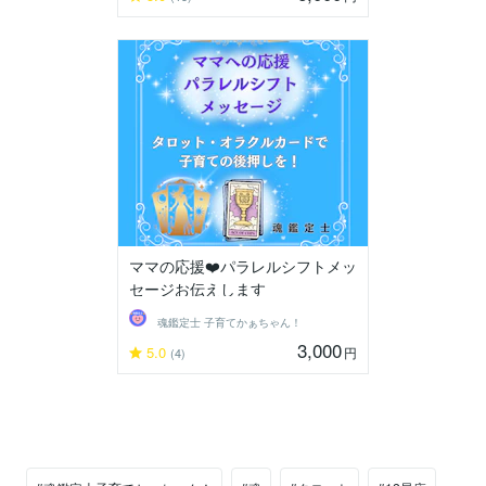
ママの応援❤️パラレルシフトメッ
セージお伝えします
魂鑑定士 子育てかぁちゃん！
3,000
5.0
円
(4)