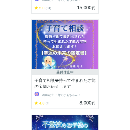
15,000
5.0
円
(31)
受付休止中
子育て相談❤️持って生まれた才能
の宝物お伝えします
魂鑑定士 子育てかぁちゃん！
8,000
4.8
円
(4)