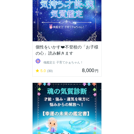
個性をいかす❤️不登校の「お子様
の心」読み解きます
魂鑑定士 子育てかぁちゃん！
8,000
5.0
円
(30)