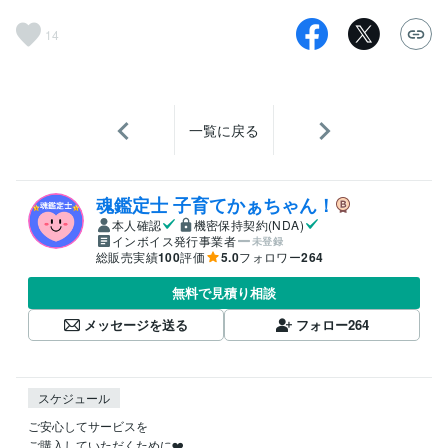
14
一覧に戻る
魂鑑定士 子育てかぁちゃん！
本人確認
機密保持契約(NDA)
インボイス発行事業者
未登録
総販売実績
100
評価
5.0
フォロワー
264
無料で見積り相談
メッセージを送る
フォロー
264
スケジュール
ご安心してサービスを

ご購入していただくために❤️
