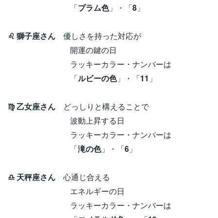
「
プラム色
」・「
8
」
♌ 獅子座さん
優しさを持った対応が
開運の鍵の日
ラッキーカラー・ナンバーは
「
ルビーの色
」・「
11
」
♍ 乙女座さん
どっしりと構えることで
波動上昇する日
ラッキーカラー・ナンバーは
「
滝の色
」・「
6
」
♎ 天秤座さん
心通じ合える
エネルギーの日
ラッキーカラー・ナンバーは