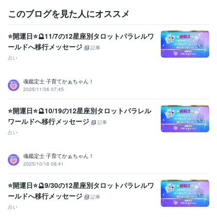
ご相談や鑑定を

このブログを見た人にオススメ
お受けいただいた後に

安心の波動も

⭐開運日⭐🔮11/7の12星座別タロットパラレルワ
感じていただけますよう

ールドへ移行メッセージ
鑑定書を作成しております。
記事
占い
資格・検定
社会福祉主事任用資格
取得年 : 1983年
福祉住環境コーディネーター2級
取得年 : 2005年
魂鑑定士 子育てかぁちゃん！
2025/11/06 07:45
福祉用具専門相談員
取得年 : 2004年
得意分野
⭐開運日⭐🔮10/19の12星座別タロットパラレル
悩み相談・カウンセリング
【複数占術による解決策】
【親子鑑定】
ワールドへ移行メッセージ
記事
【魂の気質から読み解く不登校の悩み相談】
【ママへの♡パラレル
占い
シフトメッセージ】
子育て相談
不登校のご相談
親子鑑定
家族の悩み
悩み相談
子育ての悩み
魂鑑定士 子育てかぁちゃん！
占い
【魂の気質から読み解く宝物(才能)鑑定】
【本来の魂に気付く
2025/10/18 08:41
ためのお手伝い♡♪】
悩み相談
魂鑑定
子育ての悩み
仕事
家族の悩み
⭐開運日⭐🔮9/30の12星座別タロットパラレルワ
ールドへ移行メッセージ
記事
占い