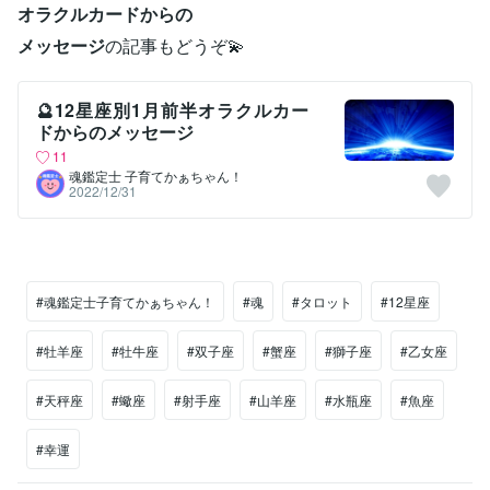
オラクルカードからの
メッセージ
の記事もどうぞ💫
🔮12星座別1月前半オラクルカー
ドからのメッセージ
11
魂鑑定士 子育てかぁちゃん！
2022/12/31
#魂鑑定士子育てかぁちゃん！
#魂
#タロット
#12星座
#牡羊座
#牡牛座
#双子座
#蟹座
#獅子座
#乙女座
#天秤座
#蠍座
#射手座
#山羊座
#水瓶座
#魚座
#幸運