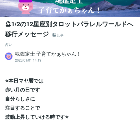
🔮1/2の12星座別タロットパラレルワールドへ
移行メッセージ
記事
占い
魂鑑定士 子育てかぁちゃん！
2023/01/01 14:19
⭐本日マヤ暦では
赤い月の日です
自分らしさに
注目することで
波動上昇していける時です⭐