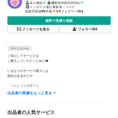
本人確認
機密保持契約(NDA)
インボイス発行事業者
未登録
総販売実績
99
評価
5.0
フォロワー
264
無料で見積り相談
メッセージを送る
フォロー
264
スケジュール
ご安心してサービスを

ご購入していただくために❤️

いきなりのサービス購入には

抵抗があるかたや

「このような内容でも

鑑定してもらえるのかなぁ？」など

出品者の実績をもっと見る
ご不安やご不明な点など

ありましたら

お気軽に

出品者の人気サービス
ホーム画面の「メッセージ」
