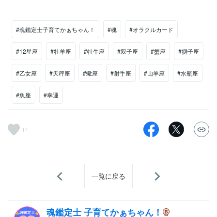
#魂鑑定士子育てかぁちゃん！
#魂
#オラクルカード
#12星座
#牡羊座
#牡牛座
#双子座
#蟹座
#獅子座
#乙女座
#天秤座
#蠍座
#射手座
#山羊座
#水瓶座
#魚座
#幸運
11
一覧に戻る
魂鑑定士 子育てかぁちゃん！