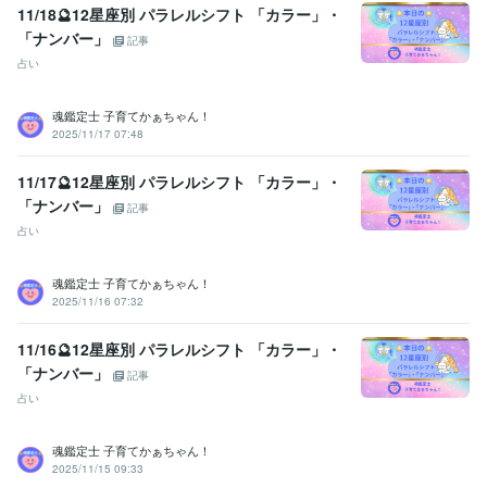
得意分野
11/18🔮12星座別 パラレルシフト 「カラー」・
悩み相談・カウンセリング
【複数占術による解決策】
【親子鑑定】
「ナンバー」
記事
【魂の気質から読み解く不登校の悩み相談】
【ママへの♡パラレル
占い
シフトメッセージ】
子育て相談
不登校のご相談
親子鑑定
家族の悩み
悩み相談
子育ての悩み
魂鑑定士 子育てかぁちゃん！
占い
【魂の気質から読み解く宝物(才能)鑑定】
【本来の魂に気付く
2025/11/17 07:48
ためのお手伝い♡♪】
悩み相談
魂鑑定
子育ての悩み
仕事
家族の悩み
11/17🔮12星座別 パラレルシフト 「カラー」・
「ナンバー」
記事
占い
魂鑑定士 子育てかぁちゃん！
2025/11/16 07:32
11/16🔮12星座別 パラレルシフト 「カラー」・
「ナンバー」
記事
占い
魂鑑定士 子育てかぁちゃん！
2025/11/15 09:33