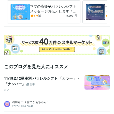
のところから

ママの応援❤️パラレルシフト
子育
お問い合わせください。

メッセージお伝えします ⭐️タ
ット
ロット・オラクルカード⭐️子
子の
5.0
(3)
3,000
円
5.0
こちらから

育て波動上昇の後押しを❗️
く⭐
折り返し

返信させていただきまして

ご不明な点などのご説明を

させていただきます❤️

ご納得いただけましたら

サービスのご購入のお手続きを

お願いいたします(*^^*)

ご相談や鑑定を

このブログを見た人にオススメ
お受けいただいた後に

安心の波動も

11/19🔮12星座別 パラレルシフト 「カラー」・
感じていただけますよう

「ナンバー」
鑑定書を作成しております。
記事
占い
資格・検定
社会福祉主事任用資格
取得年 : 1983年
福祉住環境コーディネーター2級
取得年 : 2005年
魂鑑定士 子育てかぁちゃん！
2025/11/18 06:49
福祉用具専門相談員
取得年 : 2004年