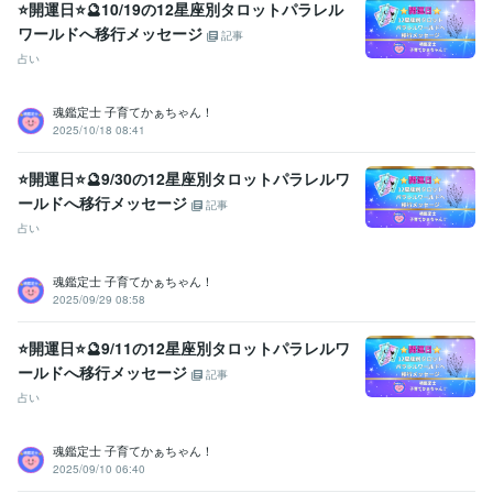
得意分野
⭐開運日⭐🔮10/19の12星座別タロットパラレル
悩み相談・カウンセリング
【複数占術による解決策】
【親子鑑定】
ワールドへ移行メッセージ
記事
【魂の気質から読み解く不登校の悩み相談】
【ママへの♡パラレル
占い
シフトメッセージ】
子育て相談
不登校のご相談
親子鑑定
家族の悩み
悩み相談
子育ての悩み
魂鑑定士 子育てかぁちゃん！
占い
【魂の気質から読み解く宝物(才能)鑑定】
【本来の魂に気付く
2025/10/18 08:41
ためのお手伝い♡♪】
悩み相談
魂鑑定
子育ての悩み
仕事
家族の悩み
⭐開運日⭐🔮9/30の12星座別タロットパラレルワ
ールドへ移行メッセージ
記事
占い
魂鑑定士 子育てかぁちゃん！
2025/09/29 08:58
⭐開運日⭐🔮9/11の12星座別タロットパラレルワ
ールドへ移行メッセージ
記事
占い
魂鑑定士 子育てかぁちゃん！
2025/09/10 06:40