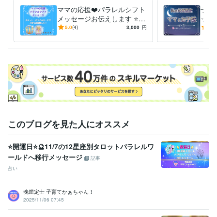
のところから

ママの応援❤️パラレルシフト
子育
お問い合わせください。

メッセージお伝えします ⭐️タ
ット
ロット・オラクルカード⭐️子
子の
5.0
(4)
3,000
円
5.0
こちらから

育て波動上昇の後押しを❗️
く⭐
折り返し

返信させていただきまして

ご不明な点などのご説明を

させていただきます❤️

ご納得いただけましたら

サービスのご購入のお手続きを

お願いいたします(*^^*)

ご相談や鑑定を

このブログを見た人にオススメ
お受けいただいた後に

安心の波動も

⭐開運日⭐🔮11/7の12星座別タロットパラレルワ
感じていただけますよう

ールドへ移行メッセージ
鑑定書を作成しております。
記事
占い
資格・検定
社会福祉主事任用資格
取得年 : 1983年
福祉住環境コーディネーター2級
取得年 : 2005年
魂鑑定士 子育てかぁちゃん！
2025/11/06 07:45
福祉用具専門相談員
取得年 : 2004年