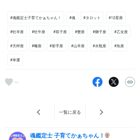
#魂鑑定士子育てかぁちゃん！
#魂
#タロット
#12星座
#牡羊座
#牡牛座
#双子座
#蟹座
#獅子座
#乙女座
#天秤座
#蠍座
#射手座
#山羊座
#水瓶座
#魚座
#幸運
10
一覧に戻る
魂鑑定士 子育てかぁちゃん！