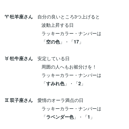
♈ 牡羊座さん
自分の良いところ3つ上げると
波動上昇する日
ラッキーカラー・ナンバーは
「
空の色
」・「
17
」
♉ 牡牛座さん
安定している日
周囲の人へもお裾分けを！
ラッキーカラー・ナンバーは
「
すみれ色
」・「
2
」
♊ 双子座さん
愛情のオーラ満点の日
ラッキーカラー・ナンバーは
「
ラベンダー色
」・「
1
」