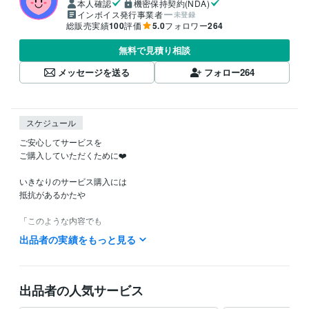
本人確認
機密保持契約(NDA)
インボイス発行事業者
未登録
総販売実績
100
評価
5.0
フォロワー
264
無料で見積り相談
メッセージを送る
フォロー
264
スケジュール
ご安心してサービスを

ご購入していただくために❤️

いきなりのサービス購入には

抵抗があるかたや

「このような内容でも

鑑定してもらえるのかなぁ？」など

出品者の実績をもっと見る
ご不安やご不明な点など

ありましたら

お気軽に

出品者の人気サービス
ホーム画面の「メッセージ」
