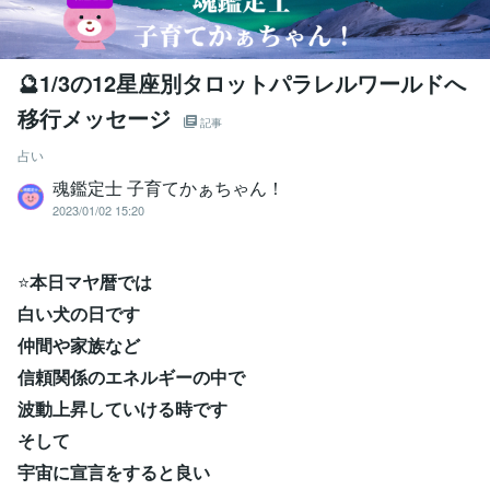
🔮1/3の12星座別タロットパラレルワールドへ
移行メッセージ
記事
占い
魂鑑定士 子育てかぁちゃん！
2023/01/02 15:20
⭐
本日マヤ暦では
白い犬の日です
仲間や家族など
信頼関係のエネルギーの中で
波動上昇していける時です
そして
宇宙に宣言をすると良い