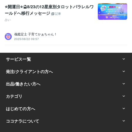
⭐開運日⭐🔮8/23の12星座別タロットパラレルワ
ールドへ移行メッセージ
記事
占い
魂鑑定士 子育てかぁちゃん！
2025/08/22 09:57