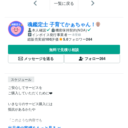
一覧に戻る
魂鑑定士 子育てかぁちゃん！
本人確認
機密保持契約(NDA)
インボイス発行事業者
未登録
総販売実績
100
評価
5.0
フォロワー
264
無料で見積り相談
メッセージを送る
フォロー
264
スケジュール
ご安心してサービスを

ご購入していただくために❤️

いきなりのサービス購入には

抵抗があるかたや

「このような内容でも

鑑定してもらえるのかなぁ？」など

出品者の実績をもっと見る