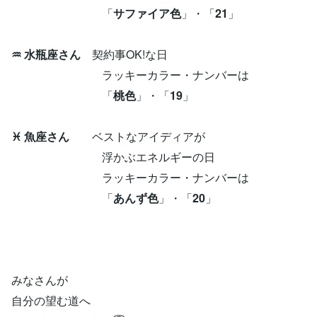
「
サファイア色
」・「
21
」
♒ 水瓶座さん
契約事OK!な日
ラッキーカラー・ナンバーは
「
桃色
」・「
19
」
♓ 魚座さん
ベストなアイディアが
浮かぶエネルギーの日
ラッキーカラー・ナンバーは
「
あんず色
」・「
20
」
みなさんが
自分の望む道へ