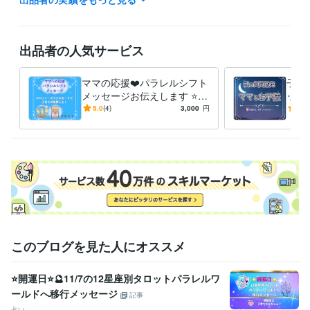
ご不安やご不明な点など

ありましたら

お気軽に

出品者の人気サービス
ホーム画面の「メッセージ」

のところから

ママの応援❤️パラレルシフト
子育
お問い合わせください。

メッセージお伝えします ⭐️タ
ット
ロット・オラクルカード⭐️子
子の
5.0
(4)
3,000
円
5.0
こちらから

育て波動上昇の後押しを❗️
く⭐
折り返し

返信させていただきまして

ご不明な点などのご説明を

させていただきます❤️

ご納得いただけましたら

サービスのご購入のお手続きを

お願いいたします(*^^*)

ご相談や鑑定を

このブログを見た人にオススメ
お受けいただいた後に

安心の波動も

⭐開運日⭐🔮11/7の12星座別タロットパラレルワ
感じていただけますよう

ールドへ移行メッセージ
鑑定書を作成しております。
記事
占い