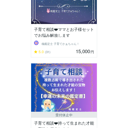
子育て相談❤️ママとお子様セット
でお悩み解放します
魂鑑定士 子育てかぁちゃん！
15,000
5.0
円
(31)
受付休止中
子育て相談❤️持って生まれた才能