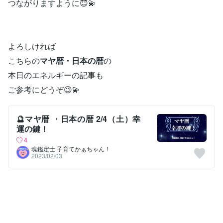
つながりますように😇💫
よろしければ
こちらの
マヤ暦・日本の暦
の
本日のエネルギーの記事も
ご参考にどうぞ😉💫
🔮マヤ暦 ・日本の暦 2/4（土）幸
運の鍵！
4
魂鑑定士 子育てかぁちゃん！
2023/02/03