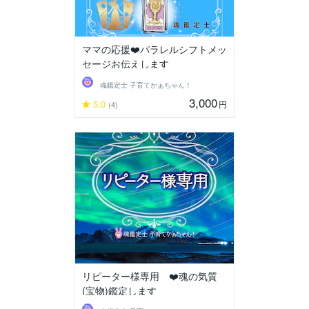
ママの応援❤️パラレルシフトメッ
セージお伝えします
魂鑑定士 子育てかぁちゃん！
3,000
5.0
円
(4)
リピーター様専用 ❤️魂の気質
(宝物)鑑定します