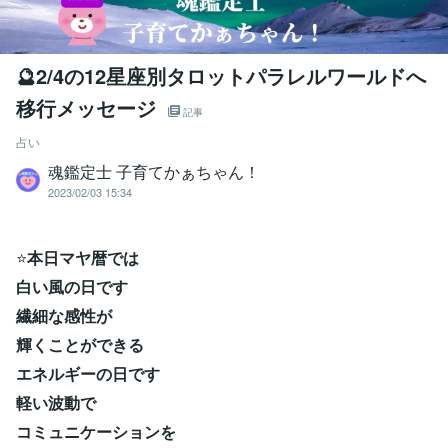
🔮2/4の12星座別タロットパラレルワールドへ
移行メッセージ
記事
占い
魂鑑定士 子育てかぁちゃん！
2023/02/03 15:34
⭐
本日マヤ暦では
白い風の日です
繊細な感性が
輝くことができる
エネルギーの日です
軽い波動で
コミュニケーションを