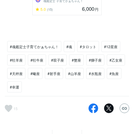
魂鑑定士 子育てかぁちゃん！
6,000
5.0
円
(15)
#魂鑑定士子育てかぁちゃん！
#魂
#タロット
#12星座
#牡羊座
#牡牛座
#双子座
#蟹座
#獅子座
#乙女座
#天秤座
#蠍座
#射手座
#山羊座
#水瓶座
#魚座
#幸運
15