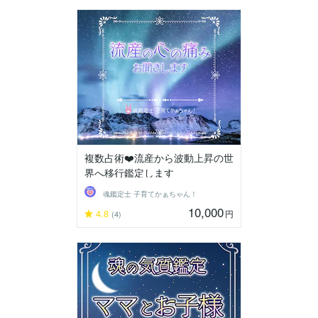
複数占術❤️流産から波動上昇の世
界へ移行鑑定します
魂鑑定士 子育てかぁちゃん！
10,000
4.8
円
(4)