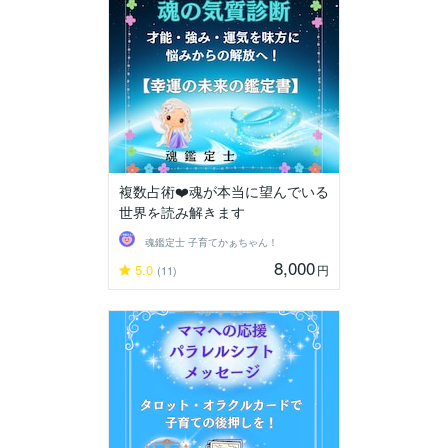
複数占術❤️魂が本当に望んでいる
世界を読み解きます
魂鑑定士 子育てかぁちゃん！
8,000
5.0
円
(11)