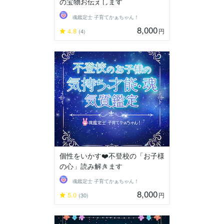
の宝物お伝えします
魂鑑定士 子育てかぁちゃん！
8,000
4.8
円
(4)
個性をいかす❤️不登校の「お子様
の心」読み解きます
魂鑑定士 子育てかぁちゃん！
8,000
5.0
円
(30)