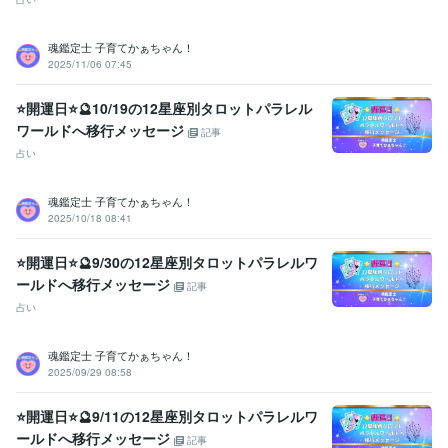
資格・検定
社会福祉主事任用資格
取得年 : 1983年
福祉住環境コーディネーター2級
取得年 : 2005年
魂鑑定士 子育てかぁちゃん！
2025/11/06 07:45
福祉用具専門相談員
取得年 : 2004年
得意分野
⭐開運日⭐🔮10/19の12星座別タロットパラレル
悩み相談・カウンセリング
【複数占術による解決策】
【親子鑑定】
ワールドへ移行メッセージ
記事
【魂の気質から読み解く不登校の悩み相談】
【ママへの♡パラレル
占い
シフトメッセージ】
子育て相談
不登校のご相談
親子鑑定
家族の悩み
悩み相談
子育ての悩み
魂鑑定士 子育てかぁちゃん！
占い
【魂の気質から読み解く宝物(才能)鑑定】
【本来の魂に気付く
2025/10/18 08:41
ためのお手伝い♡♪】
悩み相談
魂鑑定
子育ての悩み
仕事
家族の悩み
⭐開運日⭐🔮9/30の12星座別タロットパラレルワ
ールドへ移行メッセージ
記事
占い
魂鑑定士 子育てかぁちゃん！
2025/09/29 08:58
⭐開運日⭐🔮9/11の12星座別タロットパラレルワ
ールドへ移行メッセージ
記事